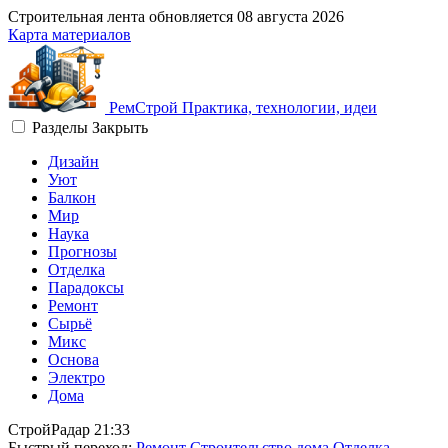
Строительная лента обновляется
08 августа 2026
Карта материалов
Рем
Строй
Практика, технологии, идеи
Разделы
Закрыть
Дизайн
Уют
Балкон
Мир
Наука
Прогнозы
Отделка
Парадоксы
Ремонт
Сырьё
Микс
Основа
Электро
Дома
СтройРадар
21:33
Быстрый переход:
Ремонт
Строительство дома
Отделка