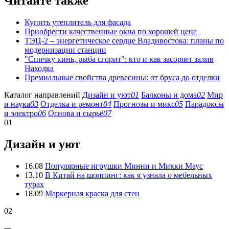
Читайте также
Купить утеплитель для фасада
Приобрести качественные окна по хорошей цене
ТЭЦ-2 – энергетическое сердце Владивостока: планы по
модернизации станции
"Спичку кинь, рыба сгорит": кто и как засоряет залив
Находка
Премиальные свойства древесины: от бруса до отделки
Каталог направлений
Дизайн и уют
01
Балконы и дома
02
Мир
и наука
03
Отделка и ремонт
04
Прогнозы и микс
05
Парадоксы
и электро
06
Основа и сырьё
07
01
Дизайн и уют
16.08
Популярные игрушки Минни и Микки Маус
13.10
В Китай на шоппинг: как я узнала о мебельных
турах
18.09
Маркерная краска для стен
02