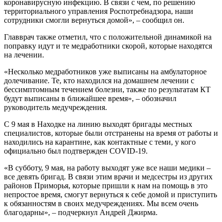
коронавирусную инфекцию. В связи с чем, по решению
территориального управления Роспотребнадзора, наши
сотрудники смогли вернуться домой», – сообщил он.
Главврач также отметил, что с положительной динамикой на
поправку идут и те медработники скорой, которые находятся
на лечении.
«Несколько медработников уже выписаны на амбулаторное
долечивание. Те, кто находился на домашнем лечении с
бессимптомным течением болезни, также по результатам КТ
будут выписаны в ближайшее время», – обозначил
руководитель медучреждения.
С 9 мая в Находке на линию выходят бригады местных
специалистов, которые были отстранены на время от работы и
находились на карантине, как контактные с теми, у кого
официально был подтвержден COVID-19.
«В субботу, 9 мая, на работу выходят уже все наши медики –
все девять бригад. В связи этим врачи и медсестры из других
районов Приморья, которые пришли к нам на помощь в это
непростое время, смогут вернуться к себе домой и приступить
к обязанностям в своих медучреждениях. Мы всем очень
благодарны», – подчеркнул Андрей Джирма.