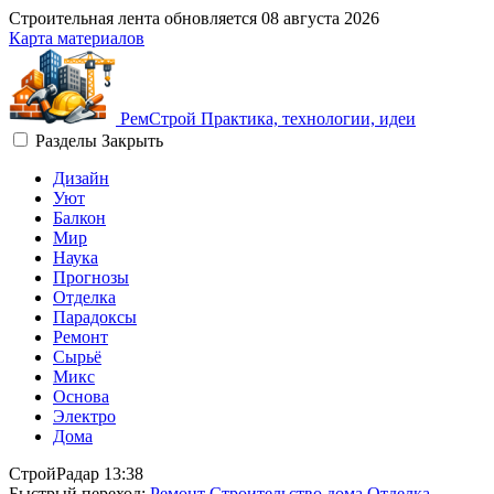
Строительная лента обновляется
08 августа 2026
Карта материалов
Рем
Строй
Практика, технологии, идеи
Разделы
Закрыть
Дизайн
Уют
Балкон
Мир
Наука
Прогнозы
Отделка
Парадоксы
Ремонт
Сырьё
Микс
Основа
Электро
Дома
СтройРадар
13:38
Быстрый переход:
Ремонт
Строительство дома
Отделка