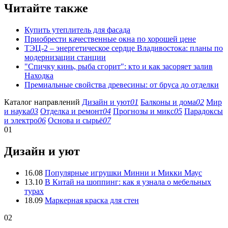
Читайте также
Купить утеплитель для фасада
Приобрести качественные окна по хорошей цене
ТЭЦ-2 – энергетическое сердце Владивостока: планы по
модернизации станции
"Спичку кинь, рыба сгорит": кто и как засоряет залив
Находка
Премиальные свойства древесины: от бруса до отделки
Каталог направлений
Дизайн и уют
01
Балконы и дома
02
Мир
и наука
03
Отделка и ремонт
04
Прогнозы и микс
05
Парадоксы
и электро
06
Основа и сырьё
07
01
Дизайн и уют
16.08
Популярные игрушки Минни и Микки Маус
13.10
В Китай на шоппинг: как я узнала о мебельных
турах
18.09
Маркерная краска для стен
02