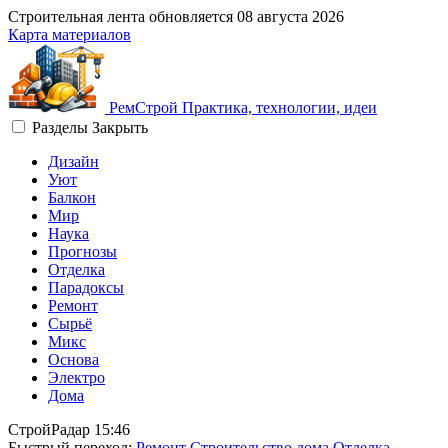
Строительная лента обновляется
08 августа 2026
Карта материалов
Рем
Строй
Практика, технологии, идеи
Разделы
Закрыть
Дизайн
Уют
Балкон
Мир
Наука
Прогнозы
Отделка
Парадоксы
Ремонт
Сырьё
Микс
Основа
Электро
Дома
СтройРадар
15:46
Быстрый переход:
Ремонт
Строительство дома
Отделка