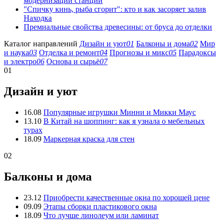
модернизации станции
"Спичку кинь, рыба сгорит": кто и как засоряет залив
Находка
Премиальные свойства древесины: от бруса до отделки
Каталог направлений
Дизайн и уют
01
Балконы и дома
02
Мир
и наука
03
Отделка и ремонт
04
Прогнозы и микс
05
Парадоксы
и электро
06
Основа и сырьё
07
01
Дизайн и уют
16.08
Популярные игрушки Минни и Микки Маус
13.10
В Китай на шоппинг: как я узнала о мебельных
турах
18.09
Маркерная краска для стен
02
Балконы и дома
23.12
Приобрести качественные окна по хорошей цене
09.09
Этапы сборки пластикового окна
18.09
Что лучше линолеум или ламинат