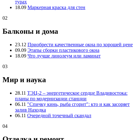
турах
18.09
Маркерная краска для стен
02
Балконы и дома
23.12
Приобрести качественные окна по хорошей цене
09.09
Этапы сборки пластикового окна
18.09
Что лучше линолеум или ламинат
03
Мир и наука
28.11
ТЭЦ-2 – энергетическое сердце Владивостока:
планы по модернизации станции
06.11
"Спичку кинь, рыба сгорит": кто и как засоряет
залив Находка
06.11
Очередной точечный скандал
04
Отделка и ремонт