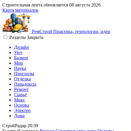
Строительная лента обновляется
08 августа 2026
Карта материалов
Рем
Строй
Практика, технологии, идеи
Разделы
Закрыть
Дизайн
Уют
Балкон
Мир
Наука
Прогнозы
Отделка
Парадоксы
Ремонт
Сырьё
Микс
Основа
Электро
Дома
СтройРадар
20:39
Быстрый переход:
Ремонт
Строительство дома
Отделка