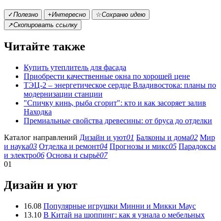
✓
Полезно
+
Интересно
☆
Сохраню идею
↗
Скопировать ссылку
Читайте также
Купить утеплитель для фасада
Приобрести качественные окна по хорошей цене
ТЭЦ-2 – энергетическое сердце Владивостока: планы по
модернизации станции
"Спичку кинь, рыба сгорит": кто и как засоряет залив
Находка
Премиальные свойства древесины: от бруса до отделки
Каталог направлений
Дизайн и уют
01
Балконы и дома
02
Мир
и наука
03
Отделка и ремонт
04
Прогнозы и микс
05
Парадоксы
и электро
06
Основа и сырьё
07
01
Дизайн и уют
16.08
Популярные игрушки Минни и Микки Маус
13.10
В Китай на шоппинг: как я узнала о мебельных