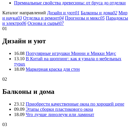
Премиальные свойства древесины: от бруса до отделки
Каталог направлений
Дизайн и уют
01
Балконы и дома
02
Мир
и наука
03
Отделка и ремонт
04
Прогнозы и микс
05
Парадоксы
и электро
06
Основа и сырьё
07
01
Дизайн и уют
16.08
Популярные игрушки Минни и Микки Маус
13.10
В Китай на шоппинг: как я узнала о мебельных
турах
18.09
Маркерная краска для стен
02
Балконы и дома
23.12
Приобрести качественные окна по хорошей цене
09.09
Этапы сборки пластикового окна
18.09
Что лучше линолеум или ламинат
03