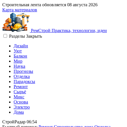
Строительная лента обновляется
08 августа 2026
Карта материалов
Рем
Строй
Практика, технологии, идеи
Разделы
Закрыть
Дизайн
Уют
Балкон
Мир
Наука
Прогнозы
Отделка
Парадоксы
Ремонт
Сырьё
Микс
Основа
Электро
Дома
СтройРадар
06:54
Быстрый переход:
Ремонт
Строительство дома
Отделка