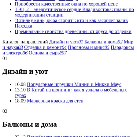
Приобрести качественные окна по хорошей цене
ТЭЦ-2 – энергетическое сердце Владивостока: планы по
модернизации станции
"Спичку кинь, рыба сгорит": кто и как засоряет залив
Находка
Премиальные свойства древесины: от бруса до отделки
Каталог направлений
Дизайн и уют
01
Балконы и дома
02
Мир
и наука
03
Отделка и ремонт
04
Прогнозы и микс
05
Парадоксы
и электро
06
Основа и сырьё
07
01
Дизайн и уют
16.08
Популярные игрушки Минни и Микки Маус
13.10
В Китай на шоппинг: как я узнала о мебельных
турах
18.09
Маркерная краска для стен
02
Балконы и дома