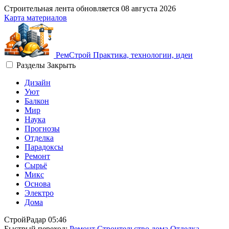
Строительная лента обновляется
08 августа 2026
Карта материалов
Рем
Строй
Практика, технологии, идеи
Разделы
Закрыть
Дизайн
Уют
Балкон
Мир
Наука
Прогнозы
Отделка
Парадоксы
Ремонт
Сырьё
Микс
Основа
Электро
Дома
СтройРадар
05:46
Быстрый переход:
Ремонт
Строительство дома
Отделка