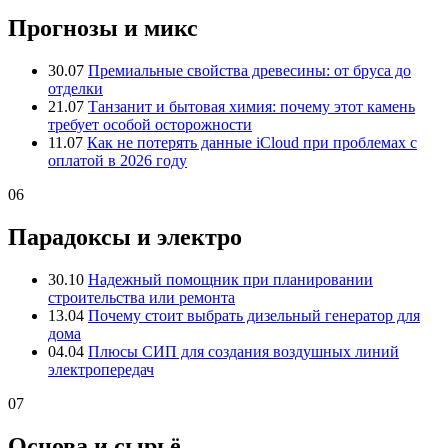
Прогнозы и микс
30.07
Премиальные свойства древесины: от бруса до
отделки
21.07
Танзанит и бытовая химия: почему этот камень
требует особой осторожности
11.07
Как не потерять данные iCloud при проблемах с
оплатой в 2026 году
06
Парадоксы и электро
30.10
Надежный помощник при планировании
строительства или ремонта
13.04
Почему стоит выбрать дизельный генератор для
дома
04.04
Плюсы СИП для создания воздушных линий
электропередач
07
Основа и сырьё