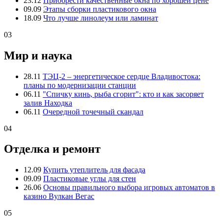
23.12
Приобрести качественные окна по хорошей цене
09.09
Этапы сборки пластикового окна
18.09
Что лучше линолеум или ламинат
03
Мир и наука
28.11
ТЭЦ-2 – энергетическое сердце Владивостока:
планы по модернизации станции
06.11
"Спичку кинь, рыба сгорит": кто и как засоряет
залив Находка
06.11
Очередной точечный скандал
04
Отделка и ремонт
12.09
Купить утеплитель для фасада
09.09
Пластиковые углы для стен
26.06
Основы правильного выбора игровых автоматов в
казино Вулкан Вегас
05