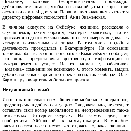
«Билайн», который беспрепятственно производил
дублирование номера, якобы по ложной утрате карты или
отсутствию к ней доступа. Первым пострадавшим считается
директор цифровых технологий, Анна Знаменская.
В личном аккаунте на Фейсбуке, женщина рассказала о
случившемся, таким образом, эксперты выясняют, что на
протяжении одного месяца симкарта с ее номером выдавалась
четырем неизвестным ей лицам. В том числе подобная
деятельность проводилась в Екатеринбурге. На основании
такой жалобы телефонный оператор «ВымпелКом» сообщает,
что лица, предоставляли достоверную информацию о
нуждающемся в услуге. На тот момент у работников
«Билайна» сомнений не возникало. С этого момента, выдача
дубликатов симок временно прекращена, так сообщает Олег
Бармин, руководитель мобильного проекта.
Не единичный случай
Источник оповещает всех абонентов мобильных операторов,
предостеречь подобную ситуацию. Следовательно, не следует
оставлять свой номер мобильного на неопределенных также
незнакомых Интернет-ресурсах. На самом деле, по
сообщениям Айбашевой, в коммуникации ВымпелКом
насчитывается всего несколько случаев, однако, женщина