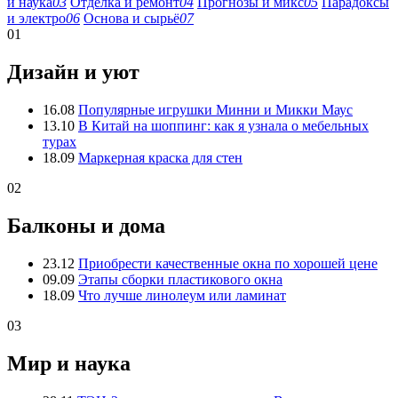
и наука
03
Отделка и ремонт
04
Прогнозы и микс
05
Парадоксы
и электро
06
Основа и сырьё
07
01
Дизайн и уют
16.08
Популярные игрушки Минни и Микки Маус
13.10
В Китай на шоппинг: как я узнала о мебельных
турах
18.09
Маркерная краска для стен
02
Балконы и дома
23.12
Приобрести качественные окна по хорошей цене
09.09
Этапы сборки пластикового окна
18.09
Что лучше линолеум или ламинат
03
Мир и наука