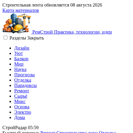
Строительная лента обновляется
08 августа 2026
Карта материалов
Рем
Строй
Практика, технологии, идеи
Разделы
Закрыть
Дизайн
Уют
Балкон
Мир
Наука
Прогнозы
Отделка
Парадоксы
Ремонт
Сырьё
Микс
Основа
Электро
Дома
СтройРадар
05:59
Быстрый переход:
Ремонт
Строительство дома
Отделка