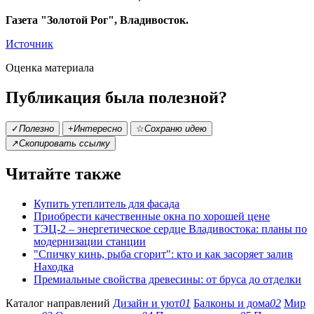
Газета "Золотой Рог", Владивосток.
Источник
Оценка материала
Публикация была полезной?
✓
Полезно
+
Интересно
☆
Сохраню идею
↗
Скопировать ссылку
Читайте также
Купить утеплитель для фасада
Приобрести качественные окна по хорошей цене
ТЭЦ-2 – энергетическое сердце Владивостока: планы по
модернизации станции
"Спичку кинь, рыба сгорит": кто и как засоряет залив
Находка
Премиальные свойства древесины: от бруса до отделки
Каталог направлений
Дизайн и уют
01
Балконы и дома
02
Мир