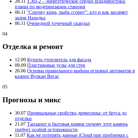
28.11
ТЭЦ-2 – энергетическое сердце Владивостока:
планы по модернизации станции
06.11
"Спичку кинь, рыба сгорит": кто и как засоряет
залив Находка
06.11
Очередной точечный скандал
04
Отделка и ремонт
12.09
Купить утеплитель для фасада
09.09
Пластиковые углы для стен
26.06
Основы правильного выбора игровых автоматов в
казино Вулкан Вегас
05
Прогнозы и микс
30.07
Премиальные свойства древесины: от бруса до
отделки
21.07
Танзанит и бытовая химия: почему этот камень
требует особой осторожности
11.07
Как не потерять данные iCloud при проблемах с