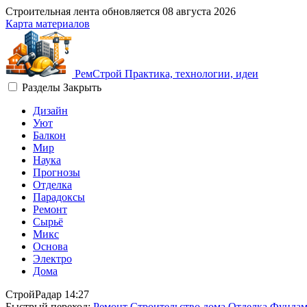
Строительная лента обновляется
08 августа 2026
Карта материалов
Рем
Строй
Практика, технологии, идеи
Разделы
Закрыть
Дизайн
Уют
Балкон
Мир
Наука
Прогнозы
Отделка
Парадоксы
Ремонт
Сырьё
Микс
Основа
Электро
Дома
СтройРадар
14:27
Быстрый переход:
Ремонт
Строительство дома
Отделка
Фундам