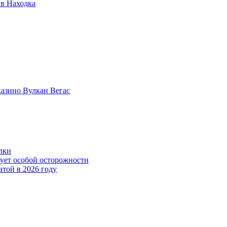
ив Находка
казино Вулкан Вегас
лки
бует особой осторожности
атой в 2026 году