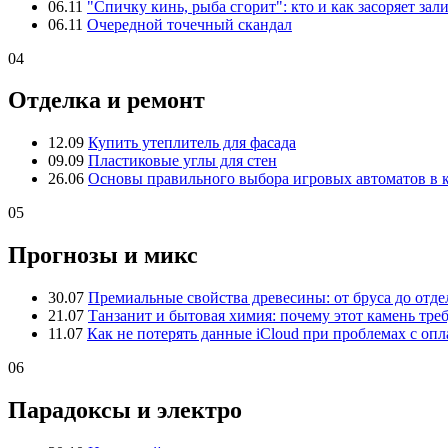
06.11
"Спичку кинь, рыба сгорит": кто и как засоряет зал
06.11
Очередной точечный скандал
04
Отделка и ремонт
12.09
Купить утеплитель для фасада
09.09
Пластиковые углы для стен
26.06
Основы правильного выбора игровых автоматов в 
05
Прогнозы и микс
30.07
Премиальные свойства древесины: от бруса до отде
21.07
Танзанит и бытовая химия: почему этот камень тре
11.07
Как не потерять данные iCloud при проблемах с опл
06
Парадоксы и электро