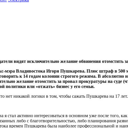
атели видят исключительно желание обвинения отомстить за
 экс-мэра Владивостока Игоря Пушкарева. Плюс штраф в 500
ворить к 14 годам колонии строгого режима. В абсолютно не
ьно желание отомстить за провал прокуратуры на суде (что 
й политики или «отжать» бизнес у его семьи.
о нет никакой логики в том, чтобы сажать Пушкарева на 17 лет.
 я стал активно интересоваться в основном уже после того, как
вязанных либо с благотворительностью, либо планирования разви
стока времен Пушкарева была наиболее профессиональной и наим