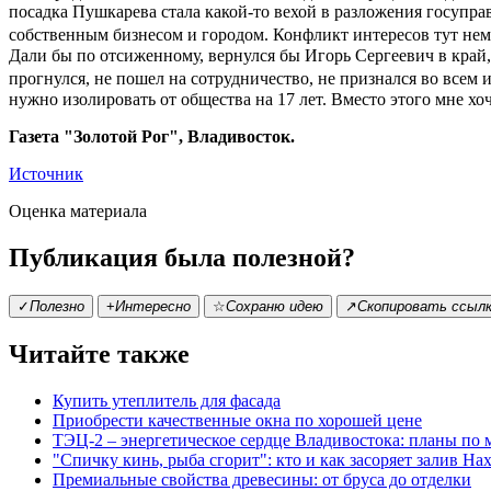
посадка Пушкарева стала какой-то вехой в разложения госупра
собственным бизнесом и городом. Конфликт интересов тут неми
Дали бы по отсиженному, вернулся бы Игорь Сергеевич в край, 
прогнулся, не пошел на сотрудничество, не признался во всем
нужно изолировать от общества на 17 лет. Вместо этого мне х
Газета "Золотой Рог", Владивосток.
Источник
Оценка материала
Публикация была полезной?
✓
Полезно
+
Интересно
☆
Сохраню идею
↗
Скопировать ссыл
Читайте также
Купить утеплитель для фасада
Приобрести качественные окна по хорошей цене
ТЭЦ-2 – энергетическое сердце Владивостока: планы по
"Спичку кинь, рыба сгорит": кто и как засоряет залив На
Премиальные свойства древесины: от бруса до отделки