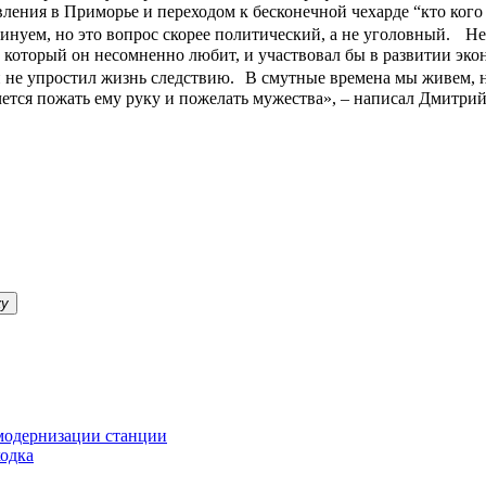
вления в Приморье и переходом к бесконечной чехарде “кто кого 
нуем, но это вопрос скорее политический, а не уголовный. Нет
который он несомненно любит, и участвовал бы в развитии эконо
 и не упростил жизнь следствию. В смутные времена мы живем, 
очется пожать ему руку и пожелать мужества», – написал Дмитри
ку
 модернизации станции
ходка