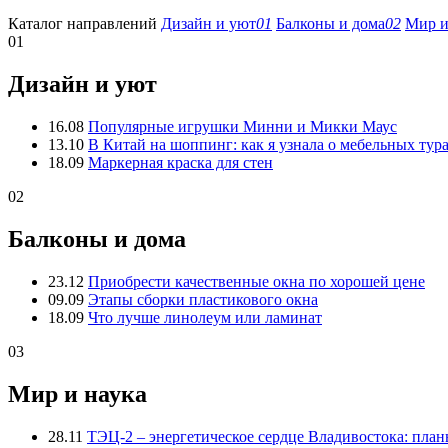
Каталог направлений
Дизайн и уют
01
Балконы и дома
02
Мир и
01
Дизайн и уют
16.08
Популярные игрушки Минни и Микки Маус
13.10
В Китай на шоппинг: как я узнала о мебельных тур
18.09
Маркерная краска для стен
02
Балконы и дома
23.12
Приобрести качественные окна по хорошей цене
09.09
Этапы сборки пластикового окна
18.09
Что лучше линолеум или ламинат
03
Мир и наука
28.11
ТЭЦ-2 – энергетическое сердце Владивостока: пла