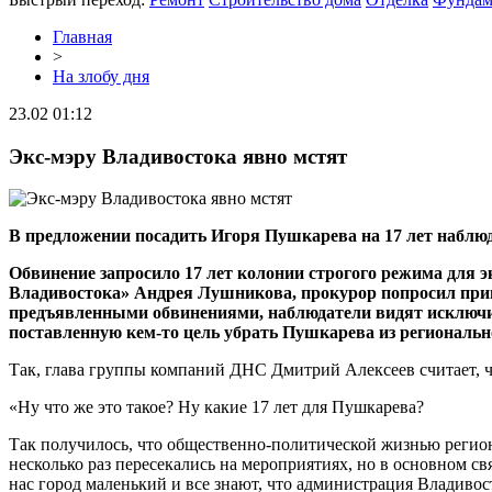
Главная
>
На злобу дня
23.02 01:12
Экс-мэру Владивостока явно мстят
В предложении посадить Игоря Пушкарева на 17 лет наблюд
Обвинение запросило 17 лет колонии строгого режима для
Владивостока» Андрея Лушникова, прокурор попросил приго
предъявленными обвинениями, наблюдатели видят исключител
поставленную кем-то цель убрать Пушкарева из регионально
Так, глава группы компаний ДНС Дмитрий Алексеев считает, чт
«Ну что же это такое? Ну какие 17 лет для Пушкарева?
Так получилось, что общественно-политической жизнью региона
несколько раз пересекались на мероприятиях, но в основном с
нас город маленький и все знают, что администрация Владиво