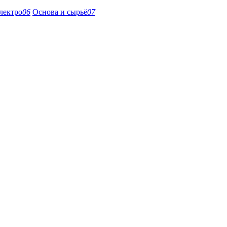
лектро
06
Основа и сырьё
07