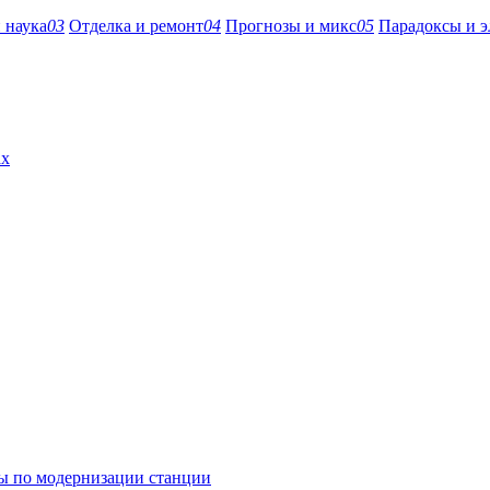
 наука
03
Отделка и ремонт
04
Прогнозы и микс
05
Парадоксы и э
ах
ны по модернизации станции