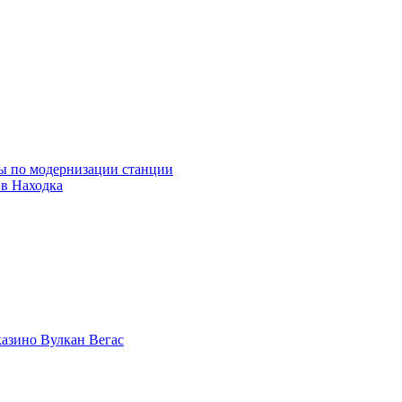
ны по модернизации станции
ив Находка
казино Вулкан Вегас