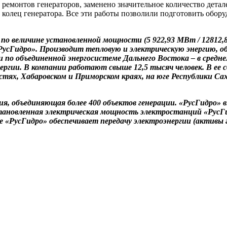
х ремонтов генераторов, заменено значительное количество дета
 колец генератора. Все эти работы позволили подготовить обо
о величине установленной мощности (5 922,93 МВт / 12812,8
 «РусГидро». Производит тепловую и электрическую энергию,
 по объединенной энергосистеме Дальнего Востока – в средне
ергии. В компании работают свыше 12,5 тысяч человек. В ее 
тях, Хабаровском и Приморском краях, на юге Республики Сах
ия, объединяющая более 400 объектов генерации. «РусГидро»
ановленная электрическая мощность электростанций «РусГид
же «РусГидро» обеспечивает передачу электроэнергии (активы