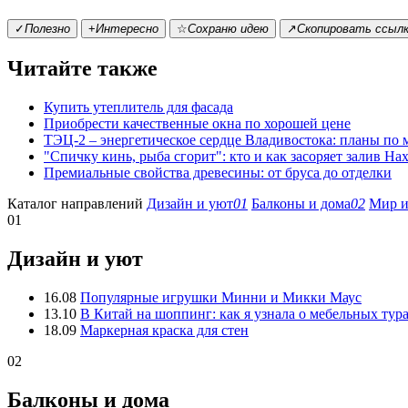
✓
Полезно
+
Интересно
☆
Сохраню идею
↗
Скопировать ссыл
Читайте также
Купить утеплитель для фасада
Приобрести качественные окна по хорошей цене
ТЭЦ-2 – энергетическое сердце Владивостока: планы по
"Спичку кинь, рыба сгорит": кто и как засоряет залив На
Премиальные свойства древесины: от бруса до отделки
Каталог направлений
Дизайн и уют
01
Балконы и дома
02
Мир и
01
Дизайн и уют
16.08
Популярные игрушки Минни и Микки Маус
13.10
В Китай на шоппинг: как я узнала о мебельных тур
18.09
Маркерная краска для стен
02
Балконы и дома