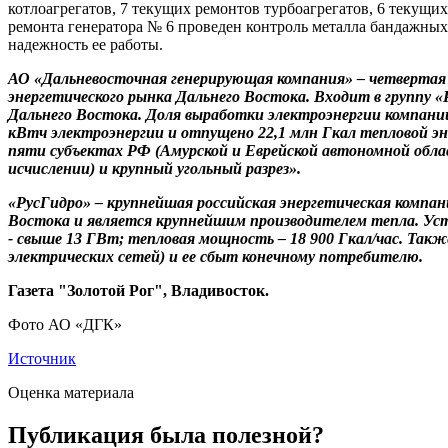
котлоагрегатов, 7 текущих ремонтов турбоагрегатов, 6 текущи
ремонта генератора № 6 проведен контроль металла бандажных
надежность ее работы.
АО «Дальневосточная генерирующая компания» – четвертая п
энергетического рынка Дальнего Востока. Входит в группу
Дальнего Востока. Доля выработки электроэнергии компании
кВтч электроэнергии и отпущено 22,1 млн Гкал тепловой эн
пяти субъектах РФ (Амурской и Еврейской автономной облас
исчислении) и крупный угольный разрез».
«РусГидро» – крупнейшая российская энергетическая компан
Востока и является крупнейшим производителем тепла. Уст
- свыше 13 ГВт; тепловая мощность – 18 900 Гкал/час. Так
электрических сетей) и ее сбыт конечному потребителю.
Газета "Золотой Рог", Владивосток.
Фото АО «ДГК»
Источник
Оценка материала
Публикация была полезной?