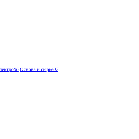
лектро
06
Основа и сырьё
07