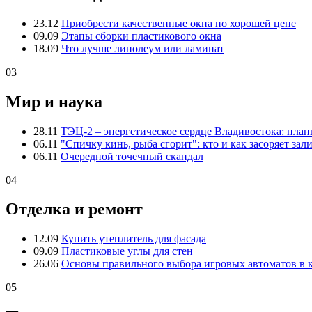
23.12
Приобрести качественные окна по хорошей цене
09.09
Этапы сборки пластикового окна
18.09
Что лучше линолеум или ламинат
03
Мир и наука
28.11
ТЭЦ-2 – энергетическое сердце Владивостока: пла
06.11
"Спичку кинь, рыба сгорит": кто и как засоряет зал
06.11
Очередной точечный скандал
04
Отделка и ремонт
12.09
Купить утеплитель для фасада
09.09
Пластиковые углы для стен
26.06
Основы правильного выбора игровых автоматов в 
05