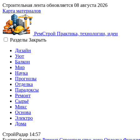
Строительная лента обновляется
08 августа 2026
Карта материалов
Рем
Строй
Практика, технологии, идеи
Разделы
Закрыть
Дизайн
Уют
Балкон
Мир
Наука
Прогнозы
Отделка
Парадоксы
Ремонт
Сырьё
Микс
Основа
Электро
Дома
СтройРадар
14:57
Быстрый переход:
Ремонт
Строительство дома
Отделка
Фундам