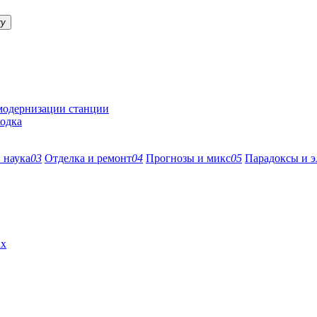
ку
 модернизации станции
ходка
 наука
03
Отделка и ремонт
04
Прогнозы и микс
05
Парадоксы и э
ах