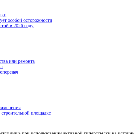
лки
бует особой осторожности
атой в 2026 году
тва или ремонта
ма
опередач
применения
 строительной площадке
ется лишь при использовании активной гиперссылки на источни