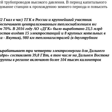
лей трубопроводов высокого давления. В период капитального
рудование станции к прохождению зимнего периода и повысить
2 Гкал в час) ТГК в России и крупнейший участник
 обеспечивает централизованным теплоснабжением юг
м 70%. В 2016 году АО «ДГК» было выработано 23,5 млрд
состав входят 15 электростанций и 8 крупных котельных в
а - Якутия), 980 км тепломагистралей (в двухтрубном
 вырабатывает три четверти электроэнергии для Дальнего
ро» составляет 39,8 ГВт, в том числе на Дальнем Востоке
 группы в регионе включают более 104 тысяч километров