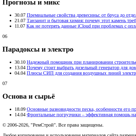
Прогнозы и микс
30.07
Премиальные свойства древесины: от бруса до отде
21.07
Танзанит и бытовая химия: почему этот камень тре
11.07
Как не потерять данные iCloud при проблемах с опл
06
Парадоксы и электро
30.10
Надежный помощник при планировании строительс
13.04
Почему стоит выбрать дизельный генератор для до
04.04
Плюсы СИП для создания воздушных линий электр
07
Основа и сырьё
18.09
Основные разновидности песка, особенности его 
14.04
Фронтальные погрузчики – эффективная помощь на
© 2006-2026, "РемСтрой". Все права защищены.
Любое копирование и использование материалов сайта разреша