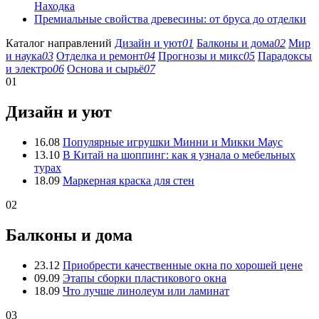
Находка
Премиальные свойства древесины: от бруса до отделки
Каталог направлений
Дизайн и уют
01
Балконы и дома
02
Мир
и наука
03
Отделка и ремонт
04
Прогнозы и микс
05
Парадоксы
и электро
06
Основа и сырьё
07
01
Дизайн и уют
16.08
Популярные игрушки Минни и Микки Маус
13.10
В Китай на шоппинг: как я узнала о мебельных
турах
18.09
Маркерная краска для стен
02
Балконы и дома
23.12
Приобрести качественные окна по хорошей цене
09.09
Этапы сборки пластикового окна
18.09
Что лучше линолеум или ламинат
03