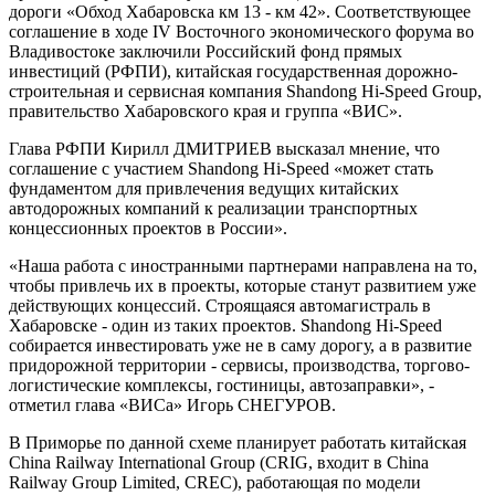
дороги «Обход Хабаровска км 13 - км 42». Соответствующее
соглашение в ходе IV Восточного экономического форума во
Владивостоке заключили Российский фонд прямых
инвестиций (РФПИ), китайская государственная дорожно-
строительная и сервисная компания Shandong Hi-Speed Group,
правительство Хабаровского края и группа «ВИС».
Глава РФПИ Кирилл ДМИТРИЕВ высказал мнение, что
соглашение с участием Shandong Hi-Speed «может стать
фундаментом для привлечения ведущих китайских
автодорожных компаний к реализации транспортных
концессионных проектов в России».
«Наша работа с иностранными партнерами направлена на то,
чтобы привлечь их в проекты, которые станут развитием уже
действующих концессий. Строящаяся автомагистраль в
Хабаровске - один из таких проектов. Shandong Hi-Speed
собирается инвестировать уже не в саму дорогу, а в развитие
придорожной территории - сервисы, производства, торгово-
логистические комплексы, гостиницы, автозаправки», -
отметил глава «ВИСа» Игорь СНЕГУРОВ.
В Приморье по данной схеме планирует работать китайская
China Railway International Group (CRIG, входит в China
Railway Group Limited, CREC), работающая по модели