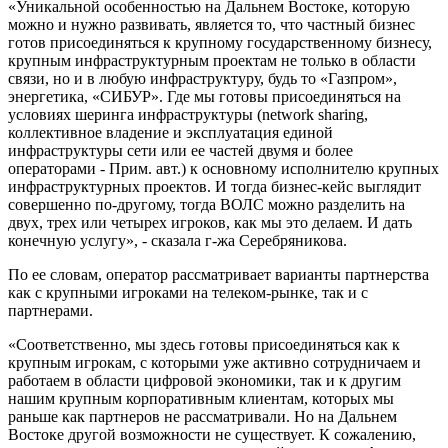
«Уникальной особенностью на Дальнем Востоке, которую
можно и нужно развивать, является то, что частный бизнес
готов присоединяться к крупному государственному бизнесу,
крупным инфраструктурным проектам не только в области
связи, но и в любую инфраструктуру, будь то «Газпром»,
энергетика, «СИБУР». Где мы готовы присоединяться на
условиях шеринга инфраструктуры (network sharing,
коллективное владение и эксплуатация единой
инфраструктуры сети или ее частей двумя и более
операторами - Прим. авт.) к основному исполнителю крупных
инфраструктурных проектов. И тогда бизнес-кейс выглядит
совершенно по-другому, тогда ВОЛС можно разделить на
двух, трех или четырех игроков, как мы это делаем. И дать
конечную услугу», - сказала г-жа Серебряникова.
По ее словам, оператор рассматривает варианты партнерства
как с крупными игроками на телеком-рынке, так и с
партнерами.
«Соответственно, мы здесь готовы присоединяться как к
крупным игрокам, с которыми уже активно сотрудничаем и
работаем в области цифровой экономики, так и к другим
нашим крупным корпоративным клиентам, которых мы
раньше как партнеров не рассматривали. Но на Дальнем
Востоке другой возможности не существует. К сожалению,