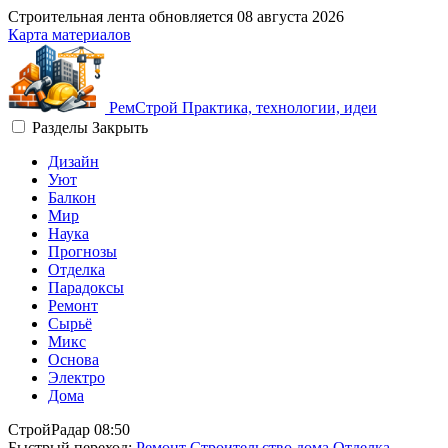
Строительная лента обновляется
08 августа 2026
Карта материалов
Рем
Строй
Практика, технологии, идеи
Разделы
Закрыть
Дизайн
Уют
Балкон
Мир
Наука
Прогнозы
Отделка
Парадоксы
Ремонт
Сырьё
Микс
Основа
Электро
Дома
СтройРадар
08:50
Быстрый переход:
Ремонт
Строительство дома
Отделка