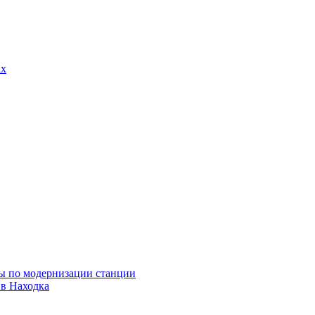
ах
ны по модернизации станции
ив Находка