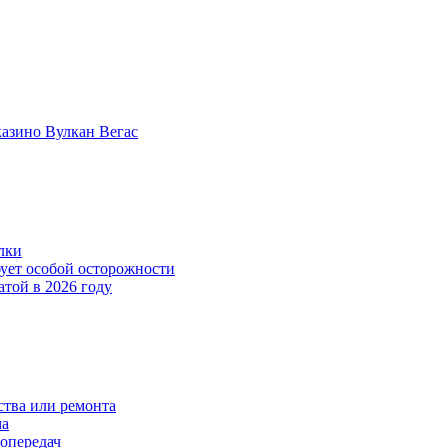
казино Вулкан Вегас
лки
бует особой осторожности
атой в 2026 году
тва или ремонта
ма
опередач