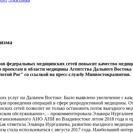
ризма
в федеральных медицинских сетей повысит качество медицин
по проектам в области медицины Агентства Дальнего Восток
той Рог" со ссылкой на пресс-службу Минвостокразвития.
ких услуг на Дальнем Востоке. Было выявлено увеличение с ка
 для проведения операций в сфере репродуктивной медицины. 
ких сетей позволит не только остановить поток выездного меди
нском обслуживании», – прокомментировала Эльвира Нургалиева
 организованного АНО АПИ во Владивостоке летом 2018 года и 
Как отметила Эльвира Нургалиева, развитию въездного медицинс
иза стала использоваться с августа 2017 года. Наибольший инт