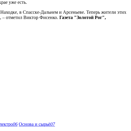
рае уже есть.
Находке, в Спасске-Дальнем и Арсеньеве. Теперь жители этих
, – отметил Виктор Фисенко.
Газета "Золотой Рог",
лектро
06
Основа и сырьё
07