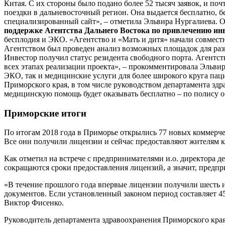
Китая. С их стороны было подано более 52 тысяч заявок, и по
поездки в дальневосточный регион. Она выдается бесплатно, б
специализированный сайт», – отметила Эльвира Нургалиева. О
поддержке Агентства Дальнего Востока по привлечению ин
бесплодия и ЭКО. «Агентство и «Мать и дитя» начали совмест
Агентством был проведен анализ возможных площадок для раз
Инвестор получил статус резидента свободного порта. Агентс
всех этапах реализации проекта», – прокомментировала Эльви
ЭКО, так и медицинские услуги для более широкого круга па
Приморского края, в том числе руководством департамента здр
медицинскую помощь будет оказывать бесплатно – по полису о
Приморские итоги
По итогам 2018 года в Приморье открылись 77 новых коммерч
Все они получили лицензии и сейчас предоставляют жителям к
Как отметил на встрече с предпринимателями и.о. директора д
сокращаются сроки предоставления лицензий, а значит, предп
«В течение прошлого года впервые лицензии получили шесть и
документов. Если установленный законом период составляет 45 
Виктор Фисенко.
Руководитель департамента здравоохранения Приморского края