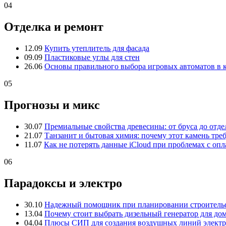
04
Отделка и ремонт
12.09
Купить утеплитель для фасада
09.09
Пластиковые углы для стен
26.06
Основы правильного выбора игровых автоматов в 
05
Прогнозы и микс
30.07
Премиальные свойства древесины: от бруса до отде
21.07
Танзанит и бытовая химия: почему этот камень тре
11.07
Как не потерять данные iCloud при проблемах с опл
06
Парадоксы и электро
30.10
Надежный помощник при планировании строительс
13.04
Почему стоит выбрать дизельный генератор для до
04.04
Плюсы СИП для создания воздушных линий электр