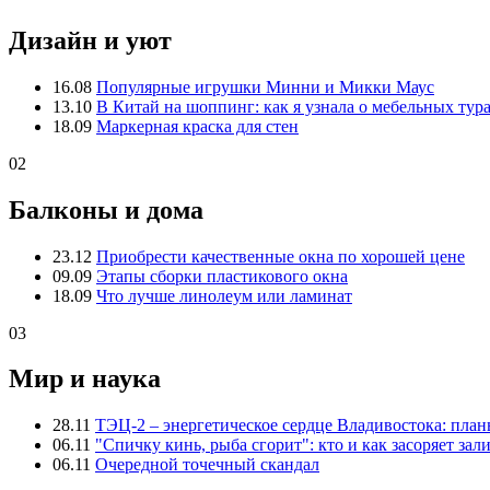
Дизайн и уют
16.08
Популярные игрушки Минни и Микки Маус
13.10
В Китай на шоппинг: как я узнала о мебельных тур
18.09
Маркерная краска для стен
02
Балконы и дома
23.12
Приобрести качественные окна по хорошей цене
09.09
Этапы сборки пластикового окна
18.09
Что лучше линолеум или ламинат
03
Мир и наука
28.11
ТЭЦ-2 – энергетическое сердце Владивостока: пла
06.11
"Спичку кинь, рыба сгорит": кто и как засоряет зал
06.11
Очередной точечный скандал