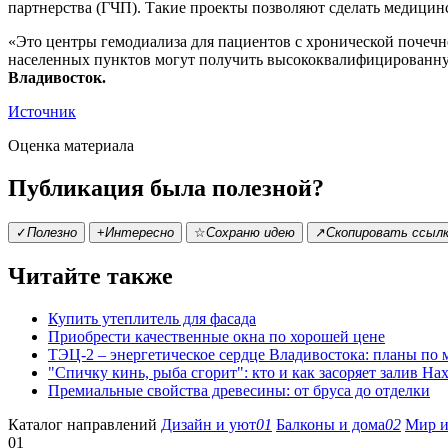
партнерства (ГЧП). Такие проекты позволяют сделать медицин
«Это центры гемодиализа для пациентов с хронической почечно
населенных пунктов могут получить высококвалифицированную
Владивосток.
Источник
Оценка материала
Публикация была полезной?
✓
Полезно
+
Интересно
☆
Сохраню идею
↗
Скопировать ссыл
Читайте также
Купить утеплитель для фасада
Приобрести качественные окна по хорошей цене
ТЭЦ-2 – энергетическое сердце Владивостока: планы по
"Спичку кинь, рыба сгорит": кто и как засоряет залив На
Премиальные свойства древесины: от бруса до отделки
Каталог направлений
Дизайн и уют
01
Балконы и дома
02
Мир и
01