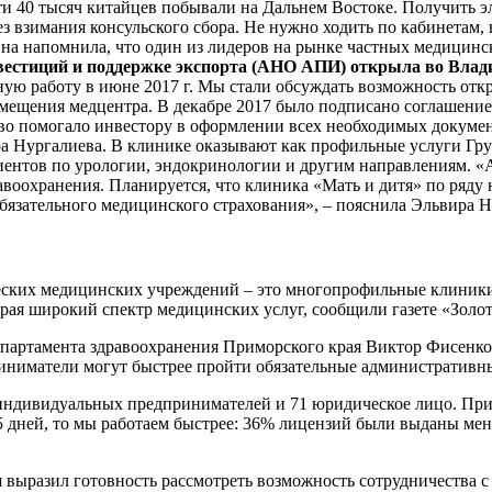
чти 40 тысяч китайцев побывали на Дальнем Востоке. Получить 
ез взимания консульского сбора. Не нужно ходить по кабинетам,
на напомнила, что один из лидеров на рынке частных медицинск
вестиций и поддержке экспорта (АНО АПИ) открыла во Влад
ную работу в июне 2017 г. Мы стали обсуждать возможность отк
мещения медцентра. В декабре 2017 было подписано соглашение
тво помогало инвестору в оформлении всех необходимых докумен
ра Нургалиева. В клинике оказывают как профильные услуги Гру
циентов по урологии, эндокринологии и другим направлениям.
авоохранения. Планируется, что клиника «Мать и дитя» по ряду
бязательного медицинского страхования», – пояснила Эльвира Н
еских медицинских учреждений – это многопрофильные клиники,
рая широкий спектр медицинских услуг, сообщили газете «Золо
епартамента здравоохранения Приморского края Виктор Фисенко,
риниматели могут быстрее пройти обязательные административны
ндивидуальных предпринимателей и 71 юридическое лицо. При э
дней, то мы работаем быстрее: 36% лицензий были выданы менее 
 выразил готовность рассмотреть возможность сотрудничества 