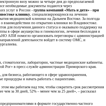
электронную визу можно за четыре дня до предполагаемой
 все необходимые документы подаются через
их услуг в России -
группа компаний «Мать и дитя» - при
ивостоке клинику
, специализирующуюся на лечении
рытия медицинской клиники на Дальнем Востоке. За полгода
 о взаимодействии по открытию клиники во Владивостоке.
тов для получения данного статуса и оказывало поддержку на
ппы в сфере акушерства и гинекологии, лечения бесплодия и
 «АНО АПИ помогло организовать переговоры с администрацией
 направлений деятельности войдет в систему ОМС, и
ургалиева.
 стоматологии, лаборатории, частные медицинские кабинеты.
той Рог» в пресс-службе администрации Приморского края.
 для бизнеса, работающего в сфере здравоохранения,
е процедуры и начать работать с пациентами.
том мы работаем над тем, чтобы сократить срок рассмотрения
чем за 30 дней, 52% – менее чем за 25 дней», – рассказал
с предпринимателями в формате государственно-частного