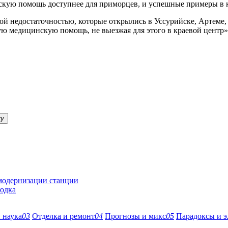
скую помощь доступнее для приморцев, и успешные примеры в к
й недостаточностью, которые открылись в Уссурийске, Артеме, 
 медицинскую помощь, не выезжая для этого в краевой центр»
ку
 модернизации станции
ходка
 наука
03
Отделка и ремонт
04
Прогнозы и микс
05
Парадоксы и э