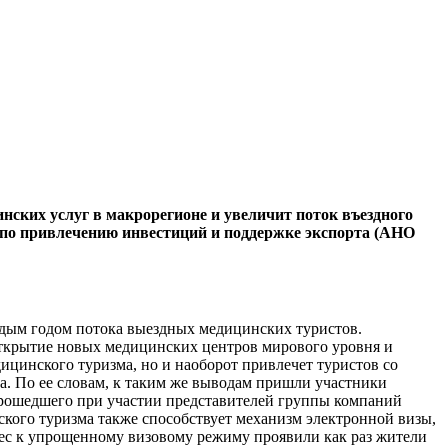
ских услуг в макрорегионе и увеличит поток въездного
а по привлечению инвестиций и поддержке экспорта (АНО
ждым годом потока выездных медицинских туристов.
Открытие новых медицинских центров мирового уровня и
цинского туризма, но и наоборот привлечет туристов со
. По ее словам, к таким же выводам пришли участники
прошедшего при участии представителей группы компаний
кого туризма также способствует механизм электронной визы,
ерес к упрощенному визовому режиму проявили как раз жители