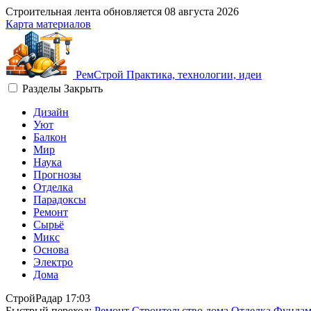
Строительная лента обновляется
08 августа 2026
Карта материалов
Рем
Строй
Практика, технологии, идеи
Разделы
Закрыть
Дизайн
Уют
Балкон
Мир
Наука
Прогнозы
Отделка
Парадоксы
Ремонт
Сырьё
Микс
Основа
Электро
Дома
СтройРадар
17:03
Быстрый переход:
Ремонт
Строительство дома
Отделка
Фундам