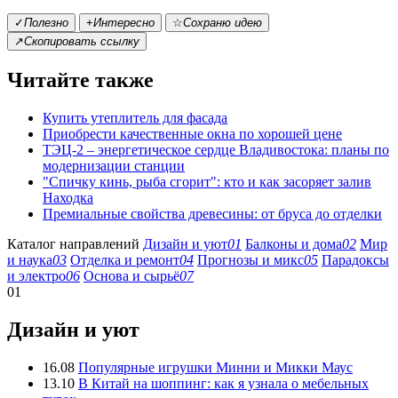
✓
Полезно
+
Интересно
☆
Сохраню идею
↗
Скопировать ссылку
Читайте также
Купить утеплитель для фасада
Приобрести качественные окна по хорошей цене
ТЭЦ-2 – энергетическое сердце Владивостока: планы по
модернизации станции
"Спичку кинь, рыба сгорит": кто и как засоряет залив
Находка
Премиальные свойства древесины: от бруса до отделки
Каталог направлений
Дизайн и уют
01
Балконы и дома
02
Мир
и наука
03
Отделка и ремонт
04
Прогнозы и микс
05
Парадоксы
и электро
06
Основа и сырьё
07
01
Дизайн и уют
16.08
Популярные игрушки Минни и Микки Маус
13.10
В Китай на шоппинг: как я узнала о мебельных