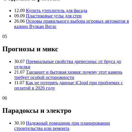
12.09
Купить утеплитель для фасада
09.09
Пластиковые углы для стен
26.06
Основы правильного выбора игровых автоматов в
казино Вулкан Вегас
05
Прогнозы и микс
30.07
Премиальные свойства древесины: от бруса до
отделки
21.07
Танзанит и бытовая химия: почему этот камень
требует особой осторожности
11.07
Как не потерять данные iCloud при проблемах с
оплатой в 2026 году
06
Парадоксы и электро
30.10
Надежный помощник при планировании
строительства или ремонта