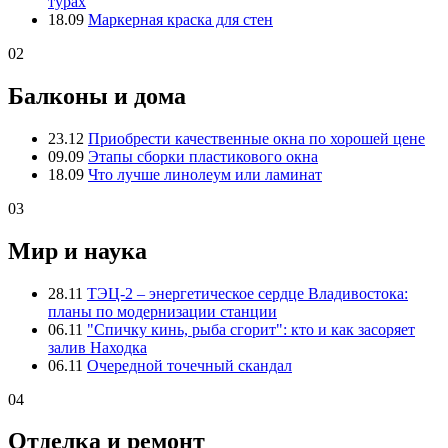
турах
18.09
Маркерная краска для стен
02
Балконы и дома
23.12
Приобрести качественные окна по хорошей цене
09.09
Этапы сборки пластикового окна
18.09
Что лучше линолеум или ламинат
03
Мир и наука
28.11
ТЭЦ-2 – энергетическое сердце Владивостока:
планы по модернизации станции
06.11
"Спичку кинь, рыба сгорит": кто и как засоряет
залив Находка
06.11
Очередной точечный скандал
04
Отделка и ремонт