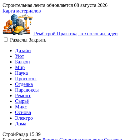
Строительная лента обновляется
08 августа 2026
Карта материалов
Рем
Строй
Практика, технологии, идеи
Разделы
Закрыть
Дизайн
Уют
Балкон
Мир
Наука
Прогнозы
Отделка
Парадоксы
Ремонт
Сырьё
Микс
Основа
Электро
Дома
СтройРадар
15:39
Быстрый переход:
Ремонт
Строительство дома
Отделка