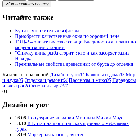
↗
Скопировать ссылку
Читайте также
Купить утеплитель для фасада
Приобрести качественные окна по хорошей цене
ТЭЦ-2 – энергетическое сердце Владивостока: планы по
модернизации станции
"Спичку кинь, рыба сгорит": кто и как засоряет залив
Находка
Премиальные свойства древесины: от бруса до отделки
Каталог направлений
Дизайн и уют
01
Балконы и дома
02
Мир
и наука
03
Отделка и ремонт
04
Прогнозы и микс
05
Парадоксы
и электро
06
Основа и сырьё
07
01
Дизайн и уют
16.08
Популярные игрушки Минни и Микки Маус
13.10
В Китай на шоппинг: как я узнала о мебельных
турах
18.09
Маркерная краска для стен