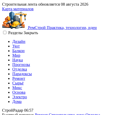
Строительная лента обновляется
08 августа 2026
Карта материалов
Рем
Строй
Практика, технологии, идеи
Разделы
Закрыть
Дизайн
Уют
Балкон
Мир
Наука
Прогнозы
Отделка
Парадоксы
Ремонт
Сырьё
Микс
Основа
Электро
Дома
СтройРадар
06:57
Быстрый переход:
Ремонт
Строительство дома
Отделка