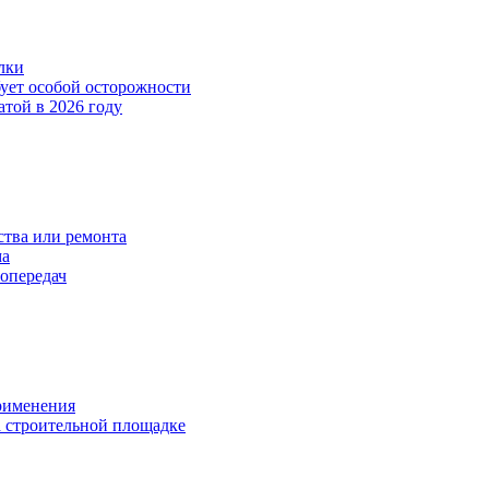
лки
бует особой осторожности
атой в 2026 году
тва или ремонта
ма
опередач
применения
 строительной площадке