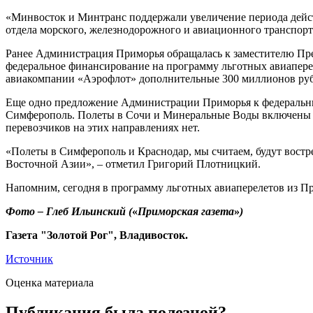
«Минвосток и Минтранс поддержали увеличение периода действ
отдела морского, железнодорожного и авиационного транспорт
Ранее Администрация Приморья обращалась к заместителю Пр
федеральное финансирование на программу льготных авиаперев
авиакомпании «Аэрофлот» дополнительные 300 миллионов рубл
Еще одно предложение Администрации Приморья к федеральным
Симферополь. Полеты в Сочи и Минеральные Воды включены П
перевозчиков на этих направлениях нет.
«Полеты в Симферополь и Краснодар, мы считаем, будут востр
Восточной Азии», – отметил Григорий Плотницкий.
Напомним, сегодня в программу льготных авиаперелетов из Пр
Фото – Глеб Ильинский (
«
Приморская газета
»
)
Газета "Золотой Рог", Владивосток.
Источник
Оценка материала
Публикация была полезной?