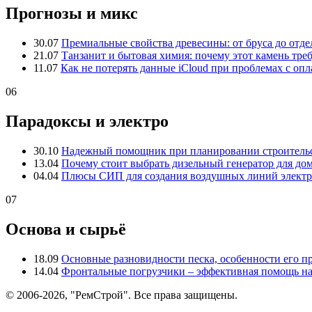
Прогнозы и микс
30.07
Премиальные свойства древесины: от бруса до отде
21.07
Танзанит и бытовая химия: почему этот камень тре
11.07
Как не потерять данные iCloud при проблемах с опл
06
Парадоксы и электро
30.10
Надежный помощник при планировании строительс
13.04
Почему стоит выбрать дизельный генератор для до
04.04
Плюсы СИП для создания воздушных линий электр
07
Основа и сырьё
18.09
Основные разновидности песка, особенности его 
14.04
Фронтальные погрузчики – эффективная помощь на
© 2006-2026, "РемСтрой". Все права защищены.