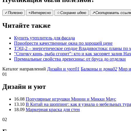
✓
Полезно
+
Интересно
☆
Сохраню идею
↗
Скопировать ссыл
Читайте также
Купить утеплитель для фасада
Приобрести качественные окна по хорошей цене
ТЭЦ-2 – энергетическое сердце Владивостока: планы по
"Спичку кинь, рыба сгорит": кто и как засоряет залив На
Премиальные свойства древесины: от бруса до отделки
Каталог направлений
Дизайн и уют
01
Балконы и дома
02
Мир и
01
Дизайн и уют
16.08
Популярные игрушки Минни и Микки Маус
13.10
В Китай на шоппинг: как я узнала о мебельных тур
18.09
Маркерная краска для стен
02