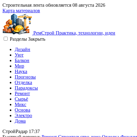
Строительная лента обновляется
08 августа 2026
Карта материалов
Рем
Строй
Практика, технологии, идеи
Разделы
Закрыть
Дизайн
Уют
Балкон
Мир
Наука
Прогнозы
Отделка
Парадоксы
Ремонт
Сырьё
Микс
Основа
Электро
Дома
СтройРадар
17:37
Быстрый переход:
Ремонт
Строительство дома
Отделка
Фундам