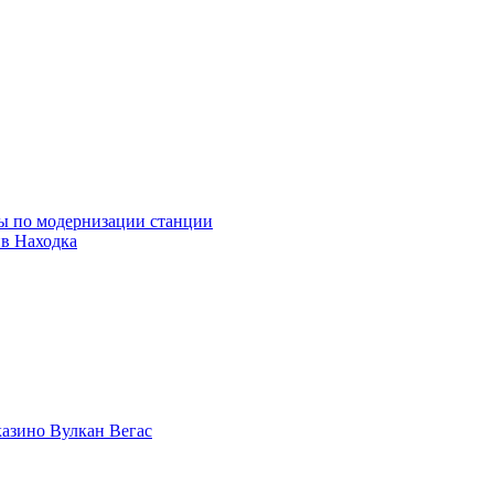
ны по модернизации станции
ив Находка
казино Вулкан Вегас