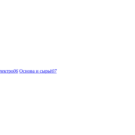
лектро
06
Основа и сырьё
07