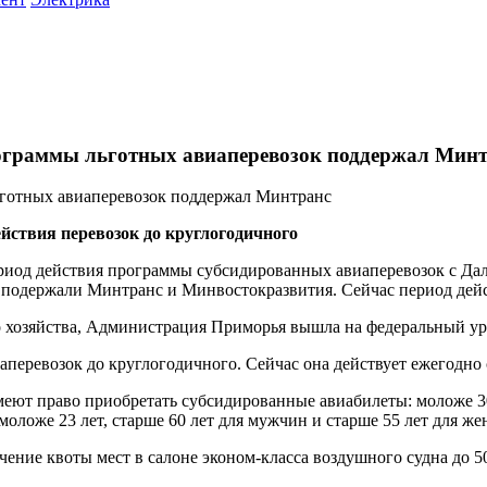
ограммы льготных авиаперевозок поддержал Мин
йствия перевозок до круглогодичного
од действия программы субсидированных авиаперевозок с Даль
д подержали Минтранс и Минвостокразвития. Сейчас период дей
о хозяйства, Администрация Приморья вышла на федеральный у
еревозок до круглогодичного. Сейчас она действует ежегодно с 
еют право приобретать субсидированные авиабилеты: моложе 30 
моложе 23 лет, старше 60 лет для мужчин и старше 55 лет для ж
чение квоты мест в салоне эконом-класса воздушного судна до 5