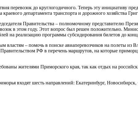
ия перевозок до круглогодичного. Теперь эту инициативу пред
а краевого департамента транспорта и дорожного хозяйства Гр
едседателя Правительства – полномочному представителю През
озок в этом году. Этот вопрос был решен положительно. Минис
ей на реализацию программы субсидирования билетов до конца
 властям – помочь в поиске авиаперевозчиков на полеты из В
равительством РФ в перечень маршрутов, на которые приморц
ебованы жителями Приморского края, так как отдых на российск
иморья входят шесть направлений: Екатеринбург, Новосибирск,