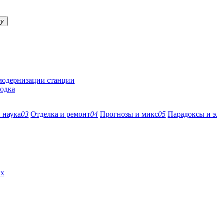
ку
 модернизации станции
ходка
 наука
03
Отделка и ремонт
04
Прогнозы и микс
05
Парадоксы и э
ах