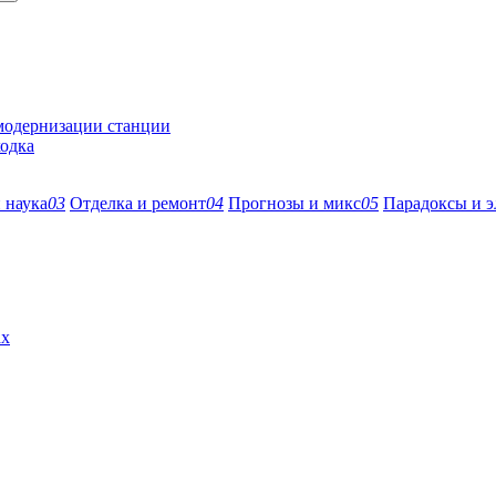
 модернизации станции
ходка
 наука
03
Отделка и ремонт
04
Прогнозы и микс
05
Парадоксы и э
ах