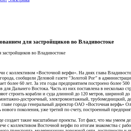
бованием для застройщиков во Владивостоке
речи с коллективом «Восточной верфи». На днях глава Владивос
 города, сообщили Деловой газете "Золотой Рог" в администрац
ет более 60 лет. За эти годы предприятием построено более 50
для Дальнего Востока. Часть из них поставлена в несколько ст
т строить корабли и суда длинной до 120 метров, шириной до 
 монтажно-достроечный, электромонтажный, трубомедницкий, д
ал главе города генеральный директор ОАО «Восточная верфь» Ол
нового поколения, уже третий по счету, построенный предприят
де создает такие масштабные проекты. Тот факт, что мы умеем де
рече с коллективом Восточной верфи по итогам знакомства с раб
ного транспорта, модернизации дорожной сети, доступности и ч