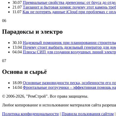
30.07
Премиальные свойства древесины: от бруса до отде
21.07
Танзанит и бытовая химия: почему этот камень тре
11.07
Как не потерять данные iCloud при проблемах с опл
06
Парадоксы и электро
30.10
Надежный помощник при планировании строительс
13.04
Почему стоит выбрать дизельный генератор для до
04.04
Плюсы СИП для создания воздушных линий электр
07
Основа и сырьё
18.09
Основные разновидности песка, особенности его 
14.04
Фронтальные погрузчики – эффективная помощь на
© 2006-2026, "РемСтрой". Все права защищены.
Любое копирование и использование материалов сайта разреша
Политика конфиденциальности
|
Правила пользования сайтом