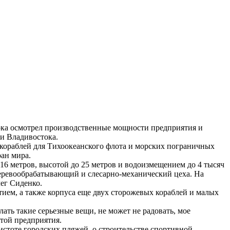
тока осмотрел производственные мощности предприятия и
ии Владивостока.
0 кораблей для Тихоокеанского флота и морских пограничных
ран мира.
16 метров, высотой до 25 метров и водоизмещением до 4 тысяч
еревообрабатывающий и слесарно-механический цеха. На
ег Сиденко.
ием, а также корпуса еще двух сторожевых кораблей и малых
лать такие серьезные вещи, не может не радовать, мое
отой предприятия.
истоте городских пляжей, о строительстве спортивной