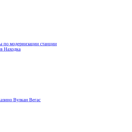
ны по модернизации станции
ив Находка
казино Вулкан Вегас