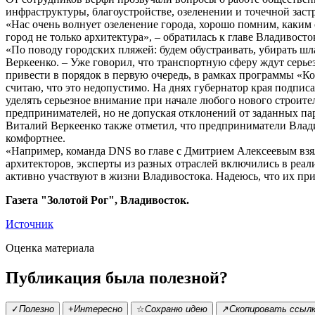
инфраструктуры, благоустройстве, озеленении и точечной заст
«Нас очень волнует озеленение города, хорошо помним, каким о
город не только архитектура», – обратилась к главе Владивост
«По поводу городских пляжей: будем обустраивать, убирать шл
Веркеенко. – Уже говорил, что транспортную сферу ждут серье
привести в порядок в первую очередь, в рамках программы «Ко
считаю, что это недопустимо. На днях губернатор края подпис
уделять серьезное внимание при начале любого нового строит
предпринимателей, но не допуская отклонений от заданных па
Виталий Веркеенко также отметил, что предприниматели Владив
комфортнее.
«Например, команда DNS во главе с Дмитрием Алексеевым взя
архитекторов, эксперты из разных отраслей включились в реа
активно участвуют в жизни Владивостока. Надеюсь, что их при
Газета "Золотой Рог", Владивосток.
Источник
Оценка материала
Публикация была полезной?
✓
Полезно
+
Интересно
☆
Сохраню идею
↗
Скопировать ссыл