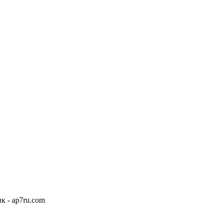
к - ap7ru.com