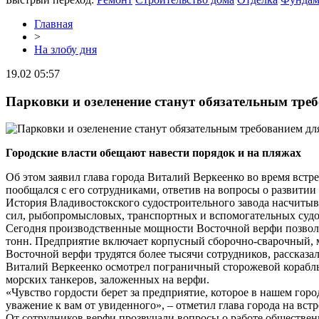
Главная
>
На злобу дня
19.02 05:57
Парковки и озеленение станут обязательным тре
Городские власти обещают навести порядок и на пляжах
Об этом заявил глава города Виталий Веркеенко во время вст
пообщался с его сотрудниками, ответив на вопросы о развитии
История Владивостокского судостроительного завода насчитыва
сил, рыбопромысловых, транспортных и вспомогательных судов 
Сегодня производственные мощности Восточной верфи позволяю
тонн. Предприятие включает корпусный сборочно-сварочный,
Восточной верфи трудятся более тысячи сотрудников, рассказ
Виталий Веркеенко осмотрел пограничный сторожевой корабль 
морских танкеров, заложенных на верфи.
«Чувство гордости берет за предприятие, которое в нашем горо
уважение к вам от увиденного», – отметил глава города на вст
От сотрудников верфи прозвучали вопросы о работе обществен