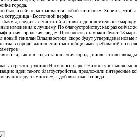
ройке города.
н был, а сейчас застраивается любой «пятачок». Хочется, чтобы
ока сотрудница «Восточной верфи».
агбаумы, следить за чистотой и ставить дополнительные маршру
зные изменения к лучшему. По благоустройству: как раз сейчас 
мфортная городская среда». Проголосовать можно будет 18 марта
ал новый генплан Владивостока, скоро будут утверждены новые п
ельства в городе выполнению застройщиками требований по озе
раметров».
остока, как и в годы становления города, вновь готовы вкладыв
лась за реконструкцию Нагорного парка. На конкурс вышло мног
лизацию идеи такого благоустройства, предложили интересные к
меру последуют многие», – добавил глава города.
ку