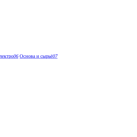
лектро
06
Основа и сырьё
07