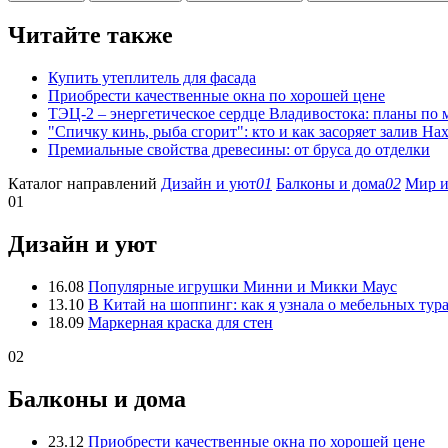
Читайте также
Купить утеплитель для фасада
Приобрести качественные окна по хорошей цене
ТЭЦ-2 – энергетическое сердце Владивостока: планы по
"Спичку кинь, рыба сгорит": кто и как засоряет залив На
Премиальные свойства древесины: от бруса до отделки
Каталог направлений
Дизайн и уют
01
Балконы и дома
02
Мир и
01
Дизайн и уют
16.08
Популярные игрушки Минни и Микки Маус
13.10
В Китай на шоппинг: как я узнала о мебельных тур
18.09
Маркерная краска для стен
02
Балконы и дома
23.12
Приобрести качественные окна по хорошей цене