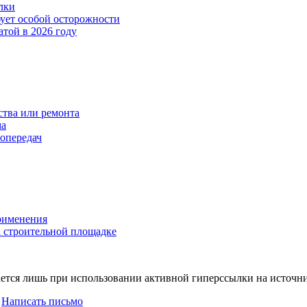
лки
бует особой осторожности
атой в 2026 году
тва или ремонта
ма
опередач
применения
 строительной площадке
ется лишь при использовании активной гиперссылки на источни
|
Написать письмо