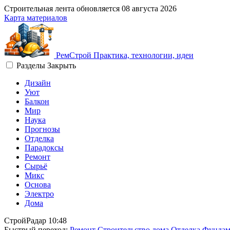
Строительная лента обновляется
08 августа 2026
Карта материалов
Рем
Строй
Практика, технологии, идеи
Разделы
Закрыть
Дизайн
Уют
Балкон
Мир
Наука
Прогнозы
Отделка
Парадоксы
Ремонт
Сырьё
Микс
Основа
Электро
Дома
СтройРадар
10:48
Быстрый переход:
Ремонт
Строительство дома
Отделка
Фундам