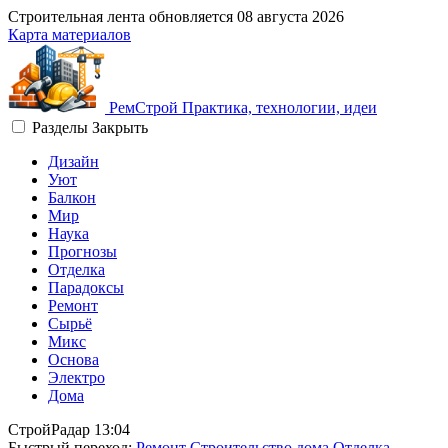
Строительная лента обновляется
08 августа 2026
Карта материалов
Рем
Строй
Практика, технологии, идеи
Разделы
Закрыть
Дизайн
Уют
Балкон
Мир
Наука
Прогнозы
Отделка
Парадоксы
Ремонт
Сырьё
Микс
Основа
Электро
Дома
СтройРадар
13:04
Быстрый переход:
Ремонт
Строительство дома
Отделка