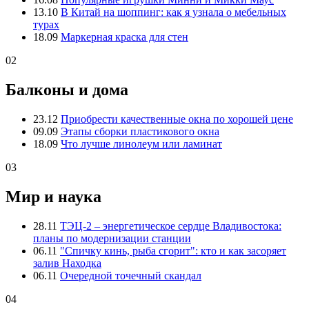
13.10
В Китай на шоппинг: как я узнала о мебельных
турах
18.09
Маркерная краска для стен
02
Балконы и дома
23.12
Приобрести качественные окна по хорошей цене
09.09
Этапы сборки пластикового окна
18.09
Что лучше линолеум или ламинат
03
Мир и наука
28.11
ТЭЦ-2 – энергетическое сердце Владивостока:
планы по модернизации станции
06.11
"Спичку кинь, рыба сгорит": кто и как засоряет
залив Находка
06.11
Очередной точечный скандал
04