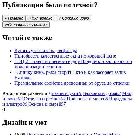
Публикация была полезной?
✓
Полезно
+
Интересно
☆
Сохраню идею
↗
Скопировать ссылку
Читайте также
Купить утеплитель для фасада
Приобрести качественные окна по хорошей цене
ТЭЦ-2 – энергетическое сердце Владивостока: планы по
модернизации станции
"Спичку кинь, рыба сгорит": кто и как засоряет залив
Находка
Премиальные свойства древесины: от бруса до отделки
Каталог направлений
Дизайн и уют
01
Балконы и дома
02
Мир
и наука
03
Отделка и ремонт
04
Прогнозы и микс
05
Парадоксы
и электро
06
Основа и сырьё
07
01
Дизайн и уют
16.08
Популярные игрушки Минни и Микки Маус