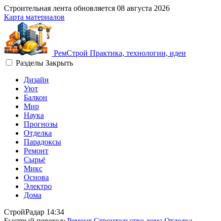
Строительная лента обновляется
08 августа 2026
Карта материалов
Рем
Строй
Практика, технологии, идеи
Разделы
Закрыть
Дизайн
Уют
Балкон
Мир
Наука
Прогнозы
Отделка
Парадоксы
Ремонт
Сырьё
Микс
Основа
Электро
Дома
СтройРадар
14:34
Быстрый переход:
Ремонт
Строительство дома
Отделка