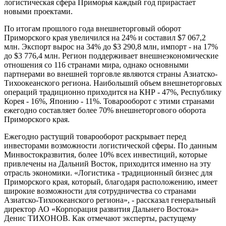
логистическая сфера Приморья каждый год прирастает
новыми проектами.
По итогам прошлого года внешнеторговый оборот
Приморского края увеличился на 24% и составил $7 067,2
млн. Экспорт вырос на 34% до $3 290,8 млн, импорт - на 17%
до $3 776,4 млн. Регион поддерживает внешнеэкономические
отношения со 116 странами мира, однако основными
партнерами во внешней торговле являются страны Азиатско-
Тихоокеанского региона. Наибольший объем внешнеторговых
операций традиционно приходится на КНР - 47%, Республику
Корея - 16%, Японию - 11%. Товарооборот с этими странами
ежегодно составляет более 70% внешнеторгового оборота
Приморского края.
Ежегодно растущий товарооборот раскрывает перед
инвесторами возможности логистической сферы. По данным
Минвостокразвития, более 10% всех инвестиций, которые
привлечены на Дальний Восток, приходится именно на эту
отрасль экономики. «Логистика - традиционный бизнес для
Приморского края, который, благодаря расположению, имеет
широкие возможности для сотрудничества со странами
Азиатско-Тихоокеанского региона», - рассказал генеральный
директор АО «Корпорация развития Дальнего Востока»
Денис ТИХОНОВ. Как отмечают эксперты, растущему