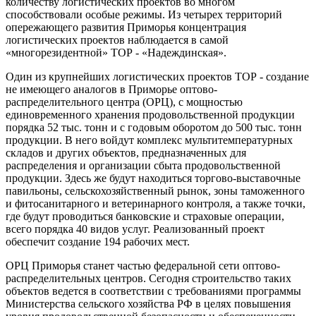
количеству логистических проектов во многом
способствовали особые режимы. Из четырех территорий
опережающего развития Приморья концентрация
логистических проектов наблюдается в самой
«многорезидентной» ТОР - «Надеждинская».
Один из крупнейших логистических проектов ТОР - создание
не имеющего аналогов в Приморье оптово-
распределительного центра (ОРЦ), с мощностью
единовременного хранения продовольственной продукции
порядка 52 тыс. тонн и с годовым оборотом до 500 тыс. тонн
продукции. В него войдут комплекс мультитемпературных
складов и других объектов, предназначенных для
распределения и организации сбыта продовольственной
продукции. Здесь же будут находиться торгово-выставочные
павильоны, сельскохозяйственный рынок, зоны таможенного
и фитосанитарного и ветеринарного контроля, а также точки,
где будут проводиться банковские и страховые операции,
всего порядка 40 видов услуг. Реализованный проект
обеспечит создание 194 рабочих мест.
ОРЦ Приморья станет частью федеральной сети оптово-
распределительных центров. Сегодня строительство таких
объектов ведется в соответствии с требованиями программы
Министерства сельского хозяйства РФ в целях повышения