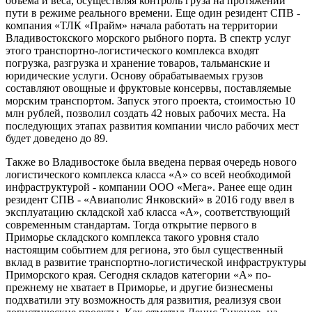
объема и веса, осуществляя контроль груза на протяжении
пути в режиме реального времени. Еще один резидент СПВ -
компания «ТЛК «Прайм» начала работать на территории
Владивостокского морского рыбного порта. В спектр услуг
этого транспортно-логистического комплекса входят
погрузка, разгрузка и хранение товаров, тальманские и
юридические услуги. Основу обрабатываемых грузов
составляют овощные и фруктовые консервы, поставляемые
морским транспортом. Запуск этого проекта, стоимостью 10
млн рублей, позволил создать 42 новых рабочих места. На
последующих этапах развития компании число рабочих мест
будет доведено до 89.
Также во Владивостоке была введена первая очередь нового
логистического комплекса класса «А» со всей необходимой
инфраструктурой - компании ООО «Мега». Ранее еще один
резидент СПВ - «Авиаполис Янковский» в 2016 году ввел в
эксплуатацию складской хаб класса «А», соответствующий
современным стандартам. Тогда открытие первого в
Приморье складского комплекса такого уровня стало
настоящим событием для региона, это был существенный
вклад в развитие транспортно-логистической инфраструктуры
Приморского края. Сегодня складов категории «А» по-
прежнему не хватает в Приморье, и другие бизнесмены
подхватили эту возможность для развития, реализуя свои