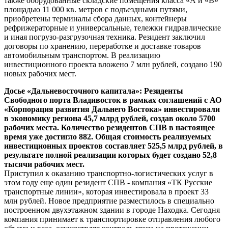
также оборудованные складские помещения класса «А и «В»
площадью 11 000 кв. метров с подъездными путями,
приобретены терминалы сбора данных, контейнеры
рефрижераторные и универсальные, тележки гидравлические
и иная погрузо-разгрузочная техника. Резидент заключил
договоры по хранению, переработке и доставке товаров
автомобильным транспортом. В реализацию
инвестиционного проекта вложено 7 млн рублей, создано 190
новых рабочих мест.
Досье «Дальневосточного капитала»: Резиденты
Свободного порта Владивосток в рамках соглашений с АО
«Корпорация развития Дальнего Востока» инвестировали
в экономику региона 45,7 млрд рублей, создав около 5700
рабочих места. Количество резидентов СПВ в настоящее
время уже достигло 882. Общая стоимость реализуемых
инвестиционных проектов составляет 525,5 млрд рублей, в
результате полной реализации которых будет создано 52,8
тысячи рабочих мест.
Приступил к оказанию транспортно-логистических услуг в
этом году еще один резидент СПВ - компания «ТК Русские
транспортные линии», которая инвестировала в проект 33
млн рублей. Новое предприятие разместилось в специально
построенном двухэтажном здании в городе Находка. Сегодня
компания принимает к транспортировке отправления любого