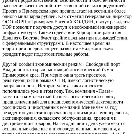
уровня продовольственной безопасности и обеспеченности
населения качественной отечественной сельхозпродукцией.
Проект в Приморском крае предполагает инвестиции более
одного миллиарда рублей. Как отметил генеральный директор
ООО «ОРЦ «Приморье» Евгений КОЛДИН, статус резидента
ТОР позволит получить доступ к необходимой инженерной
инфраструктуре. Также содействие Корпорации развития
Дальнего Востока будет крайне важным при взаимодействии
с федеральными структурами. В настоящее время на
территории опережающего развития «Надеждинская»
резидент ведет подготовительные работы.
Другой особый экономический режим - Свободный порт
Владивосток открыл настоящий логистический бум в
Приморском крае. Примерно одна треть проектов,
реализующихся в рамках СПВ, имеют логистическую
направленность. Истории успеха таких проектов
пополнились уже в этом году. Так, компания «Плаза»
запустила комплексный бизнес-логистический сервис,
предназначенный для внешнеэкономической деятельности
российских и иностранных компаний.Менее чем за год
резидент осуществил проект по организации грузоперевозок,
экспедирования, складского обслуживания, хранения и
дистрибьюции товаров. На сегодняшний день уже имеются
оснащенные офисные и производственные помещения, а