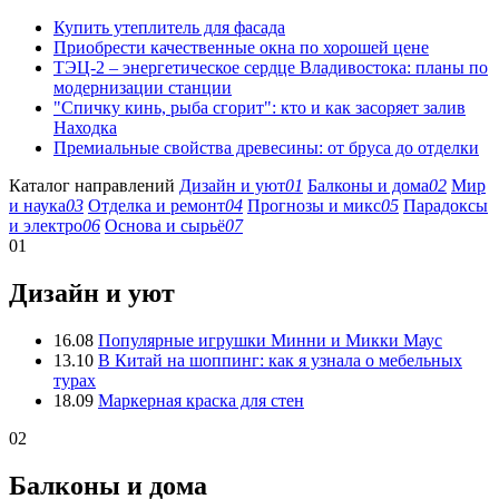
Купить утеплитель для фасада
Приобрести качественные окна по хорошей цене
ТЭЦ-2 – энергетическое сердце Владивостока: планы по
модернизации станции
"Спичку кинь, рыба сгорит": кто и как засоряет залив
Находка
Премиальные свойства древесины: от бруса до отделки
Каталог направлений
Дизайн и уют
01
Балконы и дома
02
Мир
и наука
03
Отделка и ремонт
04
Прогнозы и микс
05
Парадоксы
и электро
06
Основа и сырьё
07
01
Дизайн и уют
16.08
Популярные игрушки Минни и Микки Маус
13.10
В Китай на шоппинг: как я узнала о мебельных
турах
18.09
Маркерная краска для стен
02
Балконы и дома