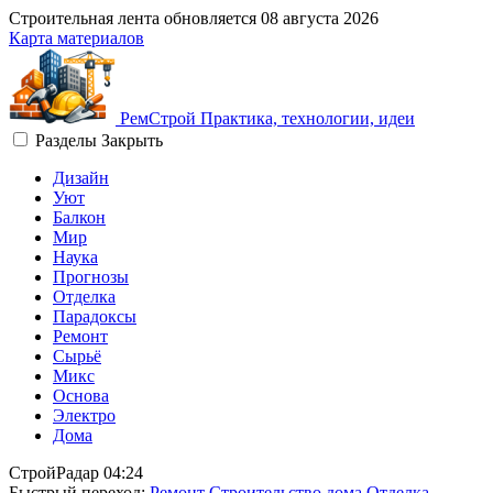
Строительная лента обновляется
08 августа 2026
Карта материалов
Рем
Строй
Практика, технологии, идеи
Разделы
Закрыть
Дизайн
Уют
Балкон
Мир
Наука
Прогнозы
Отделка
Парадоксы
Ремонт
Сырьё
Микс
Основа
Электро
Дома
СтройРадар
04:24
Быстрый переход:
Ремонт
Строительство дома
Отделка