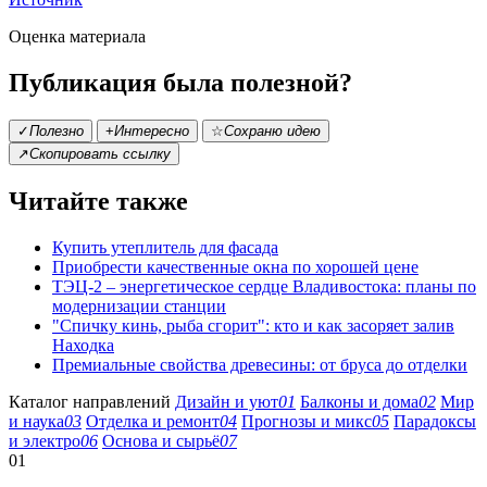
Оценка материала
Публикация была полезной?
✓
Полезно
+
Интересно
☆
Сохраню идею
↗
Скопировать ссылку
Читайте также
Купить утеплитель для фасада
Приобрести качественные окна по хорошей цене
ТЭЦ-2 – энергетическое сердце Владивостока: планы по
модернизации станции
"Спичку кинь, рыба сгорит": кто и как засоряет залив
Находка
Премиальные свойства древесины: от бруса до отделки
Каталог направлений
Дизайн и уют
01
Балконы и дома
02
Мир
и наука
03
Отделка и ремонт
04
Прогнозы и микс
05
Парадоксы
и электро
06
Основа и сырьё
07
01