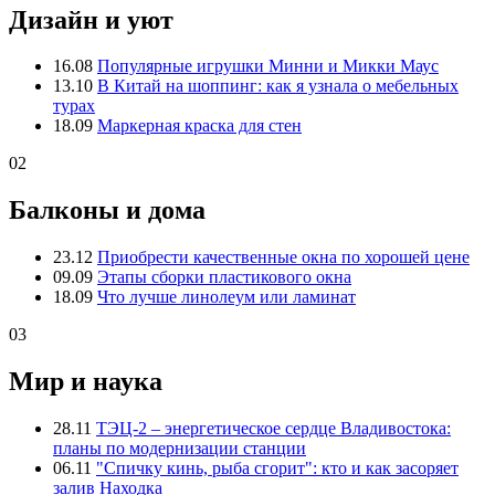
Дизайн и уют
16.08
Популярные игрушки Минни и Микки Маус
13.10
В Китай на шоппинг: как я узнала о мебельных
турах
18.09
Маркерная краска для стен
02
Балконы и дома
23.12
Приобрести качественные окна по хорошей цене
09.09
Этапы сборки пластикового окна
18.09
Что лучше линолеум или ламинат
03
Мир и наука
28.11
ТЭЦ-2 – энергетическое сердце Владивостока:
планы по модернизации станции
06.11
"Спичку кинь, рыба сгорит": кто и как засоряет
залив Находка