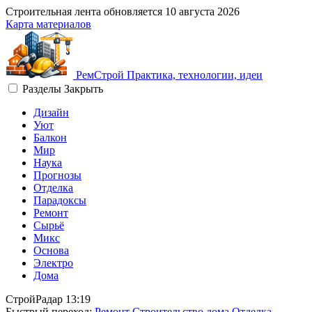
Строительная лента обновляется
10 августа 2026
Карта материалов
Рем
Строй
Практика, технологии, идеи
Разделы
Закрыть
Дизайн
Уют
Балкон
Мир
Наука
Прогнозы
Отделка
Парадоксы
Ремонт
Сырьё
Микс
Основа
Электро
Дома
СтройРадар
13:19
Быстрый переход:
Ремонт
Строительство дома
Отделка