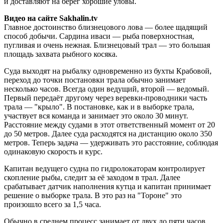
и доставляют на берег хорошие уловы.
Видео на сайте Sakhalin.tv
Главное достоинство близнецового лова — более щадящий
способ добычи. Сардина иваси — рыба поверхностная,
пугливая и очень нежная. Близнецовый трал — это большая
площадь захвата рыбного косяка.
Суда выходят на рыбалку одновременно из бухты Крабовой,
переход до точки постановки трала обычно занимает
несколько часов. Всегда один ведущий, второй — ведомый.
Первый передаёт другому через веревки-проводники часть
трала — "крыло". В постановке, как и в выборке трала,
участвует вся команда и занимает это около 30 минут.
Расстояние между судами в этот ответственный момент от 20
до 50 метров. Далее суда расходятся на дистанцию около 350
метров. Теперь задача — удерживать это расстояние, соблюдая
одинаковую скорость и курс.
Капитан ведущего судна по гидролокаторам контролирует
скопление рыбы, следит за её заходом в трал. Далее
срабатывает датчик наполнения кутца и капитан принимает
решение о выборке трала. В это раз на "Тороне" это
произошло всего за 1,5 часа.
Обычно в среднем процесс занимает от двух до пяти часов.