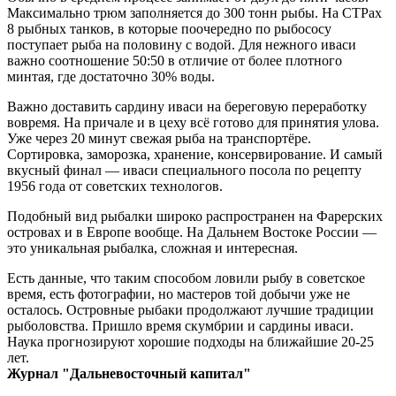
Максимально трюм заполняется до 300 тонн рыбы. На СТРах
8 рыбных танков, в которые поочередно по рыбососу
поступает рыба на половину с водой. Для нежного иваси
важно соотношение 50:50 в отличие от более плотного
минтая, где достаточно 30% воды.
Важно доставить сардину иваси на береговую переработку
вовремя. На причале и в цеху всё готово для принятия улова.
Уже через 20 минут свежая рыба на транспортёре.
Сортировка, заморозка, хранение, консервирование. И самый
вкусный финал — иваси специального посола по рецепту
1956 года от советских технологов.
Подобный вид рыбалки широко распространен на Фарерских
островах и в Европе вообще. На Дальнем Востоке России —
это уникальная рыбалка, сложная и интересная.
Есть данные, что таким способом ловили рыбу в советское
время, есть фотографии, но мастеров той добычи уже не
осталось. Островные рыбаки продолжают лучшие традиции
рыболовства. Пришло время скумбрии и сардины иваси.
Наука прогнозируют хорошие подходы на ближайшие 20-25
лет.
Журнал "Дальневосточный капитал"