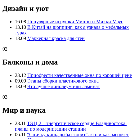
Дизайн и уют
16.08
Популярные игрушки Минни и Микки Маус
13.10
В Китай на шоппинг: как я узнала о мебельных
турах
18.09
Маркерная краска для стен
02
Балконы и дома
23.12
Приобрести качественные окна по хорошей цене
09.09
Этапы сборки пластикового окна
18.09
Что лучше линолеум или ламинат
03
Мир и наука
28.11
ТЭЦ-2 – энергетическое сердце Владивостока:
планы по модернизации станции
06.11
"Спичку кинь, рыба сгорит": кто и как засоряет