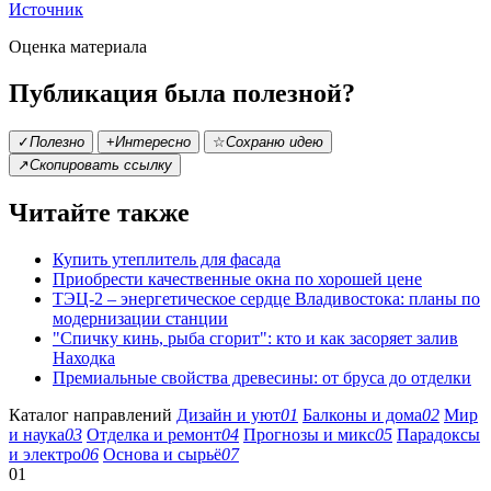
Источник
Оценка материала
Публикация была полезной?
✓
Полезно
+
Интересно
☆
Сохраню идею
↗
Скопировать ссылку
Читайте также
Купить утеплитель для фасада
Приобрести качественные окна по хорошей цене
ТЭЦ-2 – энергетическое сердце Владивостока: планы по
модернизации станции
"Спичку кинь, рыба сгорит": кто и как засоряет залив
Находка
Премиальные свойства древесины: от бруса до отделки
Каталог направлений
Дизайн и уют
01
Балконы и дома
02
Мир
и наука
03
Отделка и ремонт
04
Прогнозы и микс
05
Парадоксы
и электро
06
Основа и сырьё
07
01