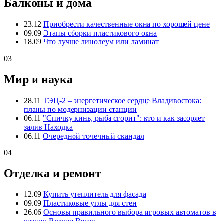
Балконы и дома
23.12
Приобрести качественные окна по хорошей цене
09.09
Этапы сборки пластикового окна
18.09
Что лучше линолеум или ламинат
03
Мир и наука
28.11
ТЭЦ-2 – энергетическое сердце Владивостока:
планы по модернизации станции
06.11
"Спичку кинь, рыба сгорит": кто и как засоряет
залив Находка
06.11
Очередной точечный скандал
04
Отделка и ремонт
12.09
Купить утеплитель для фасада
09.09
Пластиковые углы для стен
26.06
Основы правильного выбора игровых автоматов в
казино Вулкан Вегас