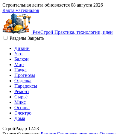
Строительная лента обновляется
08 августа 2026
Карта материалов
Рем
Строй
Практика, технологии, идеи
Разделы
Закрыть
Дизайн
Уют
Балкон
Мир
Наука
Прогнозы
Отделка
Парадоксы
Ремонт
Сырьё
Микс
Основа
Электро
Дома
СтройРадар
12:53
Быстрый переход:
Ремонт
Строительство дома
Отделка