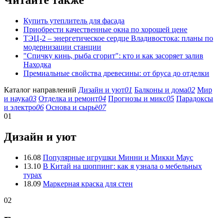
Читайте также
Купить утеплитель для фасада
Приобрести качественные окна по хорошей цене
ТЭЦ-2 – энергетическое сердце Владивостока: планы по
модернизации станции
"Спичку кинь, рыба сгорит": кто и как засоряет залив
Находка
Премиальные свойства древесины: от бруса до отделки
Каталог направлений
Дизайн и уют
01
Балконы и дома
02
Мир
и наука
03
Отделка и ремонт
04
Прогнозы и микс
05
Парадоксы
и электро
06
Основа и сырьё
07
01
Дизайн и уют
16.08
Популярные игрушки Минни и Микки Маус
13.10
В Китай на шоппинг: как я узнала о мебельных
турах
18.09
Маркерная краска для стен
02