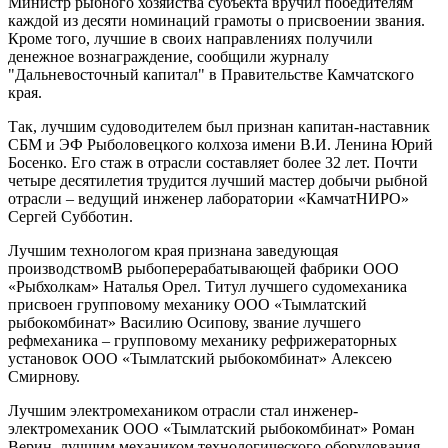
Министр рыбного хозяйства субъекта вручил победителям
каждой из десяти номинаций грамоты о присвоении звания.
Кроме того, лучшие в своих направлениях получили
денежное вознаграждение, сообщили журналу
"Дальневосточный капитал" в Правительстве Камчатского
края.
Так, лучшим судоводителем был признан капитан-наставник
СБМ и ЭФ Рыболовецкого колхоза имени В.И. Ленина Юрий
Босенко. Его стаж в отрасли составляет более 32 лет. Почти
четыре десятилетия трудится лучший мастер добычи рыбной
отрасли – ведущий инженер лаборатории «КамчатНИРО»
Сергей Субботин.
Лучшим технологом края признана заведующая
производствомВ рыбоперерабатывающей фабрики ООО
«Рыбхолкам» Наталья Орел. Титул лучшего судомеханика
присвоен групповому механику ООО «Тымлатский
рыбокомбинат» Василию Осипову, звание лучшего
рефмеханика – групповому механику рефрижераторных
установок ООО «Тымлатский рыбокомбинат» Алексею
Смирнову.
Лучшим электромехаником отрасли стал инженер-
электромеханик ООО «Тымлатский рыбокомбинат» Роман
Верин, лучшим механиком технологического оборудования –