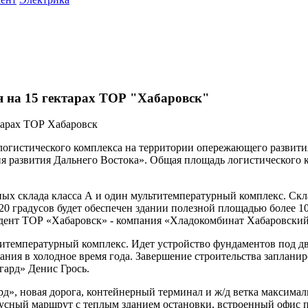
я на 15 гектарах ТОР "Хабаровск"
огистического комплекса на территории опережающего развития
 развития Дальнего Востока». Общая площадь логистического к
тных склада класса А и один мультитемпературный комплекс. Скл
 20 градусов будет обеспечен здании полезной площадью более 1
идент ТОР «Хабаровск» - компания «Хладокомбинат Хабаровский
титемпературный комплекс. Идет устройство фундаментов под дв
ния в холодное время года. Завершение строительства запланиро
ард» Денис Грось.
рд», новая дорога, контейнерный терминал и ж/д ветка максим
усный маршрут с теплым зданием остановки, встроенный офис п