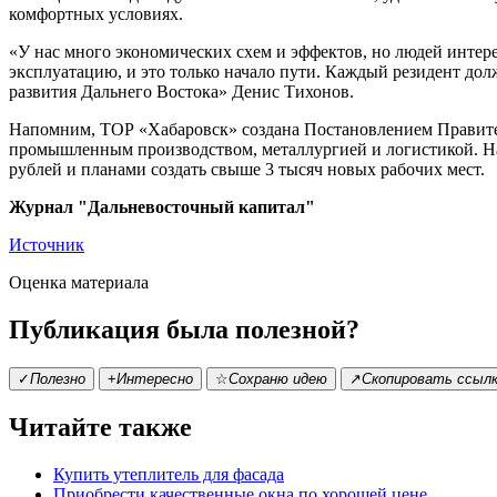
комфортных условиях.
«У нас много экономических схем и эффектов, но людей интер
эксплуатацию, и это только начало пути. Каждый резидент дол
развития Дальнего Востока» Денис Тихонов.
Напомним, ТОР «Хабаровск» создана Постановлением Правител
промышленным производством, металлургией и логистикой. На
рублей и планами создать свыше 3 тысяч новых рабочих мест.
Журнал "Дальневосточный капитал"
Источник
Оценка материала
Публикация была полезной?
✓
Полезно
+
Интересно
☆
Сохраню идею
↗
Скопировать ссыл
Читайте также
Купить утеплитель для фасада
Приобрести качественные окна по хорошей цене