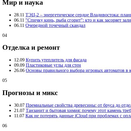
Мир и наука
28.11
ТЭЦ-2 – энергетическое сердце Владивостока: пла
06.11
"Спичку кинь, рыба сгорит": кто и как засоряет зал
06.11
Очередной точечный скандал
04
Отделка и ремонт
12.09
Купить утеплитель для фасада
09.09
Пластиковые углы для стен
26.06
Основы правильного выбора игровых автоматов в 
05
Прогнозы и микс
30.07
Премиальные свойства древесины: от бруса до отде
21.07
Танзанит и бытовая химия: почему этот камень тре
11.07
Как не потерять данные iCloud при проблемах с опл
06