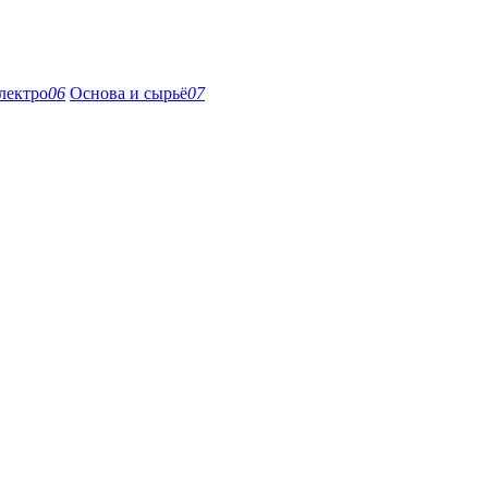
лектро
06
Основа и сырьё
07