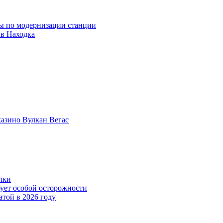
ны по модернизации станции
ив Находка
казино Вулкан Вегас
лки
бует особой осторожности
атой в 2026 году