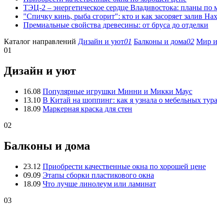
ТЭЦ-2 – энергетическое сердце Владивостока: планы по
"Спичку кинь, рыба сгорит": кто и как засоряет залив На
Премиальные свойства древесины: от бруса до отделки
Каталог направлений
Дизайн и уют
01
Балконы и дома
02
Мир и
01
Дизайн и уют
16.08
Популярные игрушки Минни и Микки Маус
13.10
В Китай на шоппинг: как я узнала о мебельных тур
18.09
Маркерная краска для стен
02
Балконы и дома
23.12
Приобрести качественные окна по хорошей цене
09.09
Этапы сборки пластикового окна
18.09
Что лучше линолеум или ламинат
03