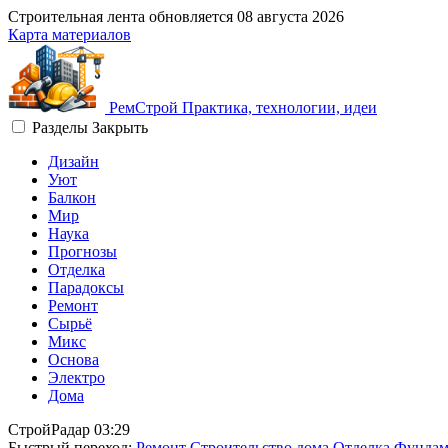
Строительная лента обновляется
08 августа 2026
Карта материалов
Рем
Строй
Практика, технологии, идеи
Разделы
Закрыть
Дизайн
Уют
Балкон
Мир
Наука
Прогнозы
Отделка
Парадоксы
Ремонт
Сырьё
Микс
Основа
Электро
Дома
СтройРадар
03:29
Быстрый переход:
Ремонт
Строительство дома
Отделка
Фундам