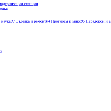
 модернизации станции
ходка
 наука
03
Отделка и ремонт
04
Прогнозы и микс
05
Парадоксы и э
ах