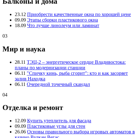
Балконы и дома
23.12
Приобрести качественные окна по хорошей цене
09.09
Этапы сборки пластикового окна
18.09
Что лучше линолеум или ламинат
03
Мир и наука
28.11
ТЭЦ-2 – энергетическое сердце Владивостока:
планы по модернизации станции
06.11
"Спичку кинь, рыба сгорит": кто и как засоряет
залив Находка
06.11
Очередной точечный скандал
04
Отделка и ремонт
12.09
Купить утеплитель для фасада
09.09
Пластиковые углы для стен
26.06
Основы правильного выбора игровых автоматов в
казино Вулкан Вегас