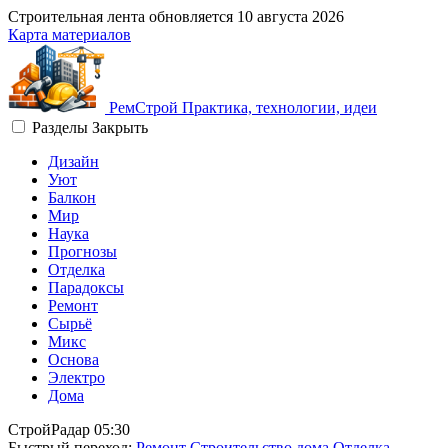
Строительная лента обновляется
10 августа 2026
Карта материалов
Рем
Строй
Практика, технологии, идеи
Разделы
Закрыть
Дизайн
Уют
Балкон
Мир
Наука
Прогнозы
Отделка
Парадоксы
Ремонт
Сырьё
Микс
Основа
Электро
Дома
СтройРадар
05:30
Быстрый переход:
Ремонт
Строительство дома
Отделка