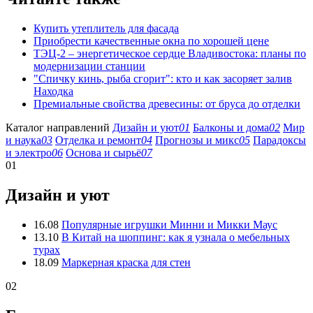
Купить утеплитель для фасада
Приобрести качественные окна по хорошей цене
ТЭЦ-2 – энергетическое сердце Владивостока: планы по
модернизации станции
"Спичку кинь, рыба сгорит": кто и как засоряет залив
Находка
Премиальные свойства древесины: от бруса до отделки
Каталог направлений
Дизайн и уют
01
Балконы и дома
02
Мир
и наука
03
Отделка и ремонт
04
Прогнозы и микс
05
Парадоксы
и электро
06
Основа и сырьё
07
01
Дизайн и уют
16.08
Популярные игрушки Минни и Микки Маус
13.10
В Китай на шоппинг: как я узнала о мебельных
турах
18.09
Маркерная краска для стен
02