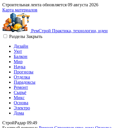
Строительная лента обновляется
09 августа 2026
Карта материалов
Рем
Строй
Практика, технологии, идеи
Разделы
Закрыть
Дизайн
Уют
Балкон
Мир
Наука
Прогнозы
Отделка
Парадоксы
Ремонт
Сырьё
Микс
Основа
Электро
Дома
СтройРадар
09:49
Быстрый переход:
Ремонт
Строительство дома
Отделка