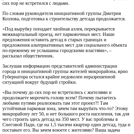
сих пор не встретился с людьми.
По словам руководителя инициативной группы Дмитрия
Козлова, подготовка к строительству детсада продолжается.
«Под вырубку попадает хвойная аллея, перекрывается
межквартальный проезд, нет парковочных мест. Наши
предложения оставить детсад в старых границах и
предложения альтернативных мест для социального объекта
по-прежнему не услышаны городскими властями», –
рассказал общественник.
Заслушав информацию представителей администрации
города и инициативной группы жителей микрорайона, врио
Губернатора остался крайне недоволен неразрешенной
ситуацией вокруг будущей стройки.
«Вы почему до сих пор не встретились с жителями и
продолжаете морочить голову всем? Почему пытаетесь
любыми путями реализовать там этот проект?! Там
устойчивая парковая зона, зачем там вырубать что-то? Этому
микрорайону лет 50, и нет большого роста населения, так для
чего строить здесь детсад на 350 мест. У вас проблемы в
Снеговой Пади, где на 1,5 тысячи квартир один детсад, туда и
поставьте его. Вы зачем воюете с жителями? Ваша задача