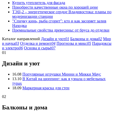
Купить утеплитель для фасада
Приобрести качественные окна по хорошей цене
ТЭЦ-2 – энергетическое сердце Владивостока: планы по
модернизации станции
"Спичку кинь, рыба сгорит": кто и как засоряет залив
Находка
Премиальные свойства древесины: от бруса до отделки
Каталог направлений
Дизайн и уют
01
Балконы и дома
02
Мир
и наука
03
Отделка и ремонт
04
Прогнозы и микс
05
Парадоксы
и электро
06
Основа и сырьё
07
01
Дизайн и уют
16.08
Популярные игрушки Минни и Микки Маус
13.10
В Китай на шоппинг: как я узнала о мебельных
турах
18.09
Маркерная краска для стен
02
Балконы и дома