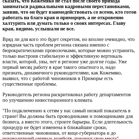
сказать, что Кожемяко не стал после своего прихода
заниматься радикальными кадровыми перестановками,
заявив, что он будет взаимодействовать со всеми, кто готов
работать на благо края и приморцев, а не откровенно
халтурить или думать только о своих интересах. Главу
края, видимо, услышали не все.
Вряд ли для кого это будет секретом, но вполне очевидно, что
изрядная часть проблем региона связана именно с
бюрократическими проволочками, которые можно устранить,
только выстроив стабильную и эффективную вертикаль
власти, которой, увы, нет в регионе уже долгие годы. Уже
первый месяц работу в крае такого опытного и, надо
признать, динамичного руководителями, как Кожемяко,
выявил, что с работой чиновников в Приморье есть
существенные проблемы.
Руководитель региона раскритиковал работу департаментов
по улучшению инвестиционного климата.
"По подключению к сетям у нас самый низкий показатель в
стране! Вы должны быть проводниками и помощниками для
бизнеса, а вместо этого, строите барьеры. Если длительность
процедур не будет изменена в ближайшие сроки,
ответственные чиновники, от вице-губернатора и до
руководителей сетевых хозяйств, покинут свои места", –