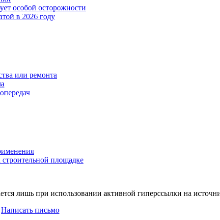
бует особой осторожности
атой в 2026 году
тва или ремонта
ма
опередач
применения
 строительной площадке
ется лишь при использовании активной гиперссылки на источни
|
Написать письмо