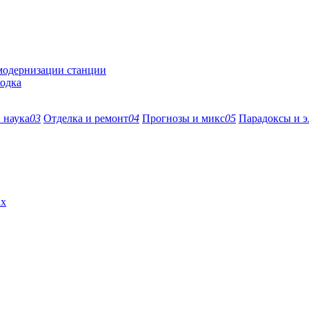
 модернизации станции
ходка
 наука
03
Отделка и ремонт
04
Прогнозы и микс
05
Парадоксы и э
ах