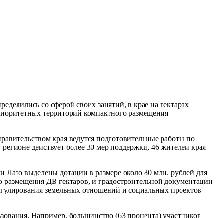
ределились со сферой своих занятий, в крае на гектарах
 приоритетных территорий компактного размещения
правительством края ведутся подготовительные работы по
в регионе действует более 30 мер поддержки, 46 жителей края
и Лазо выделены дотации в размере около 80 млн. рублей для
го размещения ДВ гектаров, и градостроительной документации
 регулирования земельных отношений и социальных проектов
ьзования. Например, большинство (63 процента) участников