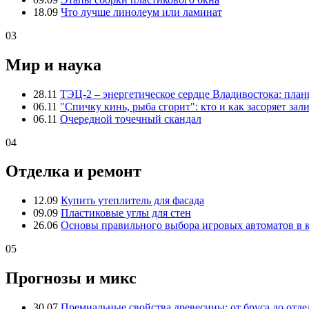
18.09
Что лучше линолеум или ламинат
03
Мир и наука
28.11
ТЭЦ-2 – энергетическое сердце Владивостока: пла
06.11
"Спичку кинь, рыба сгорит": кто и как засоряет зал
06.11
Очередной точечный скандал
04
Отделка и ремонт
12.09
Купить утеплитель для фасада
09.09
Пластиковые углы для стен
26.06
Основы правильного выбора игровых автоматов в 
05
Прогнозы и микс
30.07
Премиальные свойства древесины: от бруса до отде