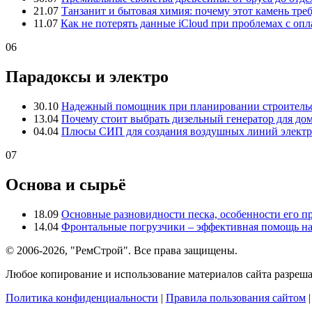
21.07
Танзанит и бытовая химия: почему этот камень тре
11.07
Как не потерять данные iCloud при проблемах с опл
06
Парадоксы и электро
30.10
Надежный помощник при планировании строительс
13.04
Почему стоит выбрать дизельный генератор для до
04.04
Плюсы СИП для создания воздушных линий электр
07
Основа и сырьё
18.09
Основные разновидности песка, особенности его 
14.04
Фронтальные погрузчики – эффективная помощь на
© 2006-2026, "РемСтрой". Все права защищены.
Любое копирование и использование материалов сайта разреша
Политика конфиденциальности
|
Правила пользования сайтом