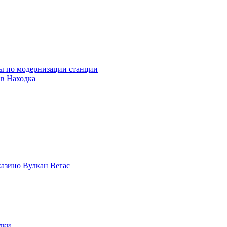
ны по модернизации станции
ив Находка
казино Вулкан Вегас
лки