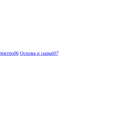
лектро
06
Основа и сырьё
07