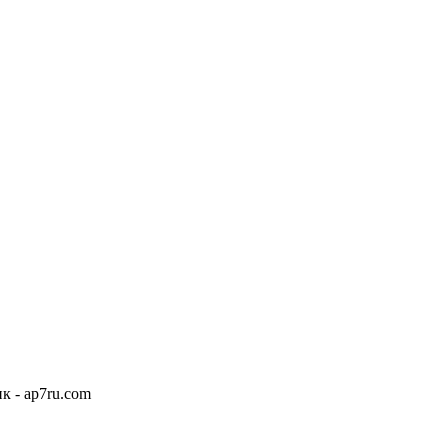
к - ap7ru.com