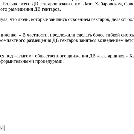
 Больше всего ДВ гектаров взяли в им. Лазо, Хабаровском, Сов
ого размещения ДВ гектаров.
ла, что люди, которые занялись освоением гектаров, делают бо
иленко. – В частности, предложили сделать более гибкой систе
омпактного размещения ДВ гектаров заняться возведением детс
я под «флагом» общественного движения ДВ «гектарщиков» Хаба
 оформительными процедурами.
ку