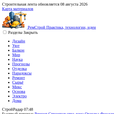
Строительная лента обновляется
08 августа 2026
Карта материалов
Рем
Строй
Практика, технологии, идеи
Разделы
Закрыть
Дизайн
Уют
Балкон
Мир
Наука
Прогнозы
Отделка
Парадоксы
Ремонт
Сырьё
Микс
Основа
Электро
Дома
СтройРадар
07:48
Быстрый переход:
Ремонт
Строительство дома
Отделка
Фундам