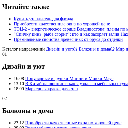
Читайте также
Купить утеплитель для фасада
Приобрести качественные окна по хорошей цене
ТЭЦ-2 – энергетическое сердце Владивостока: планы по
"Спичку кинь, рыба сгорит": кто и как засоряет залив На
Премиальные свойства древесины: от бруса до отделки
Каталог направлений
Дизайн и уют
01
Балконы и дома
02
Мир и
01
Дизайн и уют
16.08
Популярные игрушки Минни и Микки Маус
13.10
В Китай на шоппинг: как я узнала о мебельных тур
18.09
Маркерная краска для стен
02
Балконы и дома
23.12
Приобрести качественные окна по хорошей цене
09.09
Этапы сборки пластикового окна