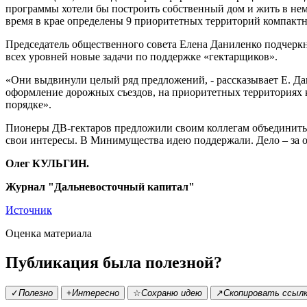
программы хотели бы построить собственный дом и жить в нем.
время в крае определены 9 приоритетных территорий компактн
Председатель общественного совета Елена Даниленко подчеркну
всех уровней новые задачи по поддержке «гектарщиков».
«Они выдвинули целый ряд предложений, - рассказывает Е. Дан
оформление дорожных съездов, на приоритетных территориях к
порядке».
Пионеры ДВ-гектаров предложили своим коллегам объединитьс
свои интересы. В Минимущества идею поддержали. Дело – за
Олег КУЛЬГИН.
Журнал "Дальневосточный капитал"
Источник
Оценка материала
Публикация была полезной?
✓
Полезно
+
Интересно
☆
Сохраню идею
↗
Скопировать ссыл