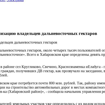
низацию владельцев дальневосточных гектаров
альневосточных гектаров, около четырех тысяч пользователей оп
Дальневосточное». Всего в Хабаровском крае определены девять
в районе сел Кругликово, Свечино, Краснознаменка иЕлабуга - 
я граждан, получивших ДВ гектар, как прозвучало на заседании, 
блей.
ском крае потребуется почти 800 млн. рублей. Так, району имен
ции на строительство автомобильных дорог в местах компактно
ьев-ка (Хабаровский район)», - сообщила начальник управления
дателей земельных участков уже определились с их видом испол