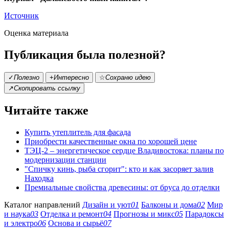
Источник
Оценка материала
Публикация была полезной?
✓
Полезно
+
Интересно
☆
Сохраню идею
↗
Скопировать ссылку
Читайте также
Купить утеплитель для фасада
Приобрести качественные окна по хорошей цене
ТЭЦ-2 – энергетическое сердце Владивостока: планы по
модернизации станции
"Спичку кинь, рыба сгорит": кто и как засоряет залив
Находка
Премиальные свойства древесины: от бруса до отделки
Каталог направлений
Дизайн и уют
01
Балконы и дома
02
Мир
и наука
03
Отделка и ремонт
04
Прогнозы и микс
05
Парадоксы
и электро
06
Основа и сырьё
07