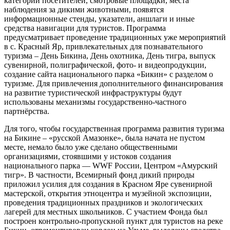
категорий посетителей, смотровые площадки, места
наблюдения за дикими животными, появятся
информационные стенды, указатели, аншлаги и иные
средства навигации для туристов. Программа
предусматривает проведение традиционных уже мероприятий
в с. Красный Яр, привлекательных для познавательного
туризма – День Бикина, День охотника, День тигра, выпуск
сувенирной, полиграфической, фото- и видеопродукции,
создание сайта национального парка «Бикин» с разделом о
туризме. Для привлечения дополнительного финансирования
на развитие туристической инфраструктуры будут
использованы механизмы государственно-частного
партнёрства.
Для того, чтобы государственная программа развития туризма
на Бикине – «русской Амазонке», была начата не пустом
месте, немало было уже сделано общественными
организациями, стоявшими у истоков создания
национального парка — WWF России, Центром «Амурский
тигр». В частности, Всемирный фонд дикий природы
приложил усилия для создания в Красном Яре сувенирной
мастерской, открытия этноцентра и музейной экспозиции,
проведения традиционных праздников и экологических
лагерей для местных школьников. С участием Фонда был
построен контрольно-пропускной пункт для туристов на реке