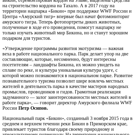
Бикин, отремонтирован кордон на Ульме, выделены средства
на строительство кордона на Тахало. А в 2017 году на
территории нацпарка «Бикин» при поддержке WWF России и
Центра «Амурский тигр» впервые был начат фотомониториг
амурского тигра. Теперь фотопортреты диких животных,
полученные в ходе его проведения, помогут нацпарку не
только изучать животный мир Бикина, но и станут хорошим
подарком для туристов.
«Утверждение программы развития экотуризма — важная
веха в работе национального парка. Парк делает упор на две
составляющие, которые, несомненно, будут интересны
посетителям – ландшафты Бикина, их можно увидеть на
сплаве по реке, и культура уникальная культура удэге, с
которой можно познакомится в национальном парке. Развитие
познавательного туризма позволит шире вовлечь местных
жителей в деятельность парка в качестве мастеров народных
промыслов, проводников и гидов. Грамотная реализация
задуманного — залог заинтересованности местных жителей в
работе парка», — говорит директор Амурского филиала WWF
России
Петр Осипов.
Национальный парк «Бикин», созданный 3 ноября 2015 года в
среднем и верхнем течении реки Бикин в Приморском крае,
привлекает туристов благодаря своему природному и
этнокультурному потенциалу. На территории национального