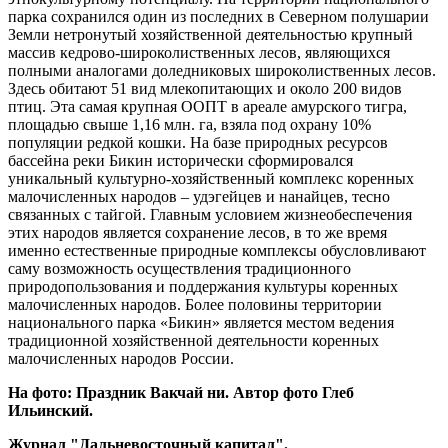
парка сохранился один из последних в Северном полушарии
Земли нетронутый хозяйственной деятельностью крупный
массив кедрово-широколиственных лесов, являющихся
полными аналогами доледниковых широколиственных лесов.
Здесь обитают 51 вид млекопитающих и около 200 видов
птиц. Эта самая крупная ООПТ в ареале амурского тигра,
площадью свыше 1,16 млн. га, взяла под охрану 10%
популяции редкой кошки. На базе природных ресурсов
бассейна реки Бикин исторически сформировался
уникальный культурно-хозяйственный комплекс коренных
малочисленных народов – удэгейцев и нанайцев, тесно
связанных с тайгой. Главным условием жизнеобеспечения
этих народов является сохранение лесов, в то же время
именно естественные природные комплексы обусловливают
саму возможность осуществления традиционного
природопользования и поддержания культуры коренных
малочисленных народов. Более половины территории
национального парка «Бикин» является местом ведения
традиционной хозяйственной деятельности коренных
малочисленных народов России.
На фото: Праздник Вакчай ни. Автор фото Глеб
Ильинский.
Журнал "Дальневосточный капитал".