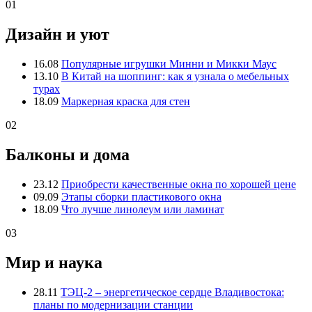
01
Дизайн и уют
16.08
Популярные игрушки Минни и Микки Маус
13.10
В Китай на шоппинг: как я узнала о мебельных
турах
18.09
Маркерная краска для стен
02
Балконы и дома
23.12
Приобрести качественные окна по хорошей цене
09.09
Этапы сборки пластикового окна
18.09
Что лучше линолеум или ламинат
03
Мир и наука
28.11
ТЭЦ-2 – энергетическое сердце Владивостока:
планы по модернизации станции