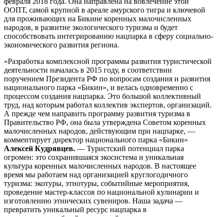
февраля 2018 года. Она направлена на вовлечение этой
ООПТ, самой крупной в ареале амурского тигра и ключевой
для проживающих на Бикине коренных малочисленных
народов, в развитие экологического туризма и будет
способствовать интегрированию нацпарка в сферу социально-
экономического развития региона.
«Разработка комплексной программы развития туристической
деятельности началась в 2015 году, в соответствии
поручением Президента РФ по вопросам создания и развития
национального парка «Бикин», и велась одновременно с
процессом создания нацпарка. Это большой коллективный
труд, над которым работал коллектив экспертов, организаций.
А прежде чем направить программу развития туризма в
Правительство РФ, она была утверждена Советом коренных
малочисленных народов, действующим при нацпарке, —
комментирует директор национального парка «Бикин»
Алексей Кудрявцев.
— Туристский потенциал парка
огромен: это сохранившаяся экосистема и уникальная
культура коренных малочисленных народов. В настоящее
время мы работаем над организацией круглогодичного
туризма: экотуры, этнотуры, событийные мероприятия,
проведение мастер-классов по национальной кулинарии и
изготовлению этнических сувениров. Наша задача —
превратить уникальный ресурс нацпарка в