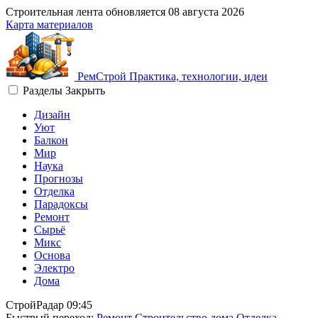
Строительная лента обновляется
08 августа 2026
Карта материалов
Рем
Строй
Практика, технологии, идеи
Разделы
Закрыть
Дизайн
Уют
Балкон
Мир
Наука
Прогнозы
Отделка
Парадоксы
Ремонт
Сырьё
Микс
Основа
Электро
Дома
СтройРадар
09:45
Быстрый переход:
Ремонт
Строительство дома
Отделка