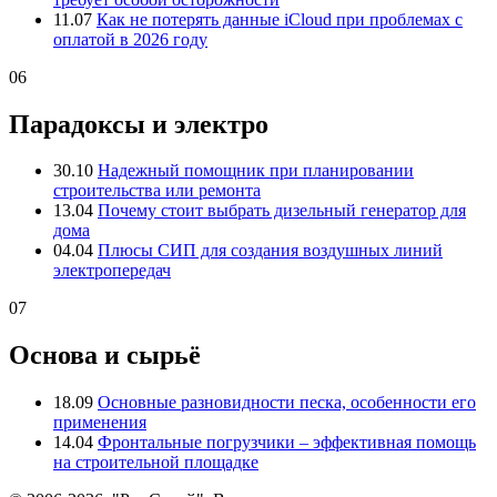
11.07
Как не потерять данные iCloud при проблемах с
оплатой в 2026 году
06
Парадоксы и электро
30.10
Надежный помощник при планировании
строительства или ремонта
13.04
Почему стоит выбрать дизельный генератор для
дома
04.04
Плюсы СИП для создания воздушных линий
электропередач
07
Основа и сырьё
18.09
Основные разновидности песка, особенности его
применения
14.04
Фронтальные погрузчики – эффективная помощь
на строительной площадке