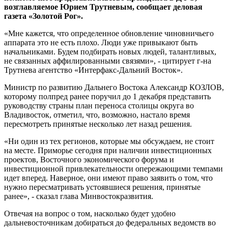
возглавляемое Юрием Трутневым, сообщает деловая
газета «Золотой Рог».
«Мне кажется, что определенное обновление чиновничьего
аппарата это не есть плохо. Люди уже привыкают быть
начальниками. Будем подбирать новых людей, талантливых,
не связанных аффилированными связями», - цитирует г-на
Трутнева агентство «Интерфакс-Дальний Восток».
Министр по развитию Дальнего Востока Александр КОЗЛОВ,
которому полпред ранее поручил до 1 декабря представить
руководству страны план переноса столицы округа во
Владивосток, отметил, что, возможно, настало время
пересмотреть принятые несколько лет назад решения.
«Ни один из тех регионов, которые мы обсуждаем, не стоит
на месте. Приморье сегодня при наличии инвестиционных
проектов, Восточного экономического форума и
инвестиционной привлекательности опережающими темпами
идет вперед. Наверное, они имеют право заявить о том, что
нужно пересматривать устоявшиеся решения, принятые
ранее», - сказал глава Минвостокразвития.
Отвечая на вопрос о том, насколько будет удобно
дальневосточникам добираться до федеральных ведомств во