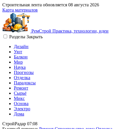
Строительная лента обновляется
08 августа 2026
Карта материалов
Рем
Строй
Практика, технологии, идеи
Разделы
Закрыть
Дизайн
Уют
Балкон
Мир
Наука
Прогнозы
Отделка
Парадоксы
Ремонт
Сырьё
Микс
Основа
Электро
Дома
СтройРадар
07:08
Быстрый переход:
Ремонт
Строительство дома
Отделка