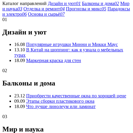
Каталог направлений
Дизайн и уют
01
Балконы и дома
02
Мир
и наука
03
Отделка и ремонт
04
Прогнозы и микс
05
Парадоксы
и электро
06
Основа и сырьё
07
01
Дизайн и уют
16.08
Популярные игрушки Минни и Микки Маус
13.10
В Китай на шоппинг: как я узнала о мебельных
турах
18.09
Маркерная краска для стен
02
Балконы и дома
23.12
Приобрести качественные окна по хорошей цене
09.09
Этапы сборки пластикового окна
18.09
Что лучше линолеум или ламинат
03
Мир и наука