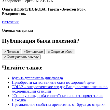
Хабаровска Сергей КРАВЧУК.
Ольга ДОБРОЛЮБОВА.
Газета «Золотой Рог»,
Владивосток.
Источник
Оценка материала
Публикация была полезной?
✓
Полезно
+
Интересно
☆
Сохраню идею
↗
Скопировать ссылку
Читайте также
Купить утеплитель для фасада
Приобрести качественные окна по хорошей цене
ТЭЦ-2 – энергетическое сердце Владивостока: планы по
модернизации станции
"Спичку кинь, рыба сгорит": кто и как засоряет залив
Находка
Премиальные свойства древесины: от бруса до отделки