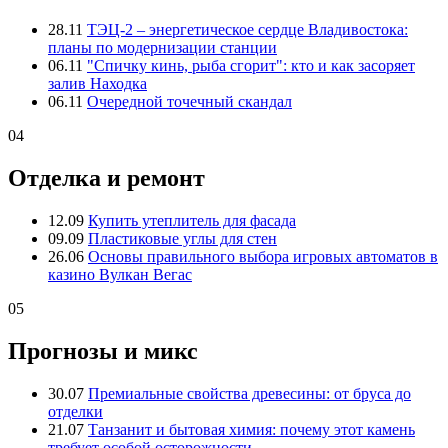
28.11
ТЭЦ-2 – энергетическое сердце Владивостока:
планы по модернизации станции
06.11
"Спичку кинь, рыба сгорит": кто и как засоряет
залив Находка
06.11
Очередной точечный скандал
04
Отделка и ремонт
12.09
Купить утеплитель для фасада
09.09
Пластиковые углы для стен
26.06
Основы правильного выбора игровых автоматов в
казино Вулкан Вегас
05
Прогнозы и микс
30.07
Премиальные свойства древесины: от бруса до
отделки
21.07
Танзанит и бытовая химия: почему этот камень
требует особой осторожности