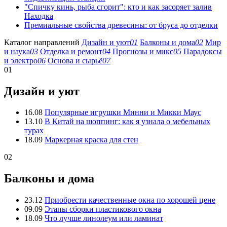
"Спичку кинь, рыба сгорит": кто и как засоряет залив
Находка
Премиальные свойства древесины: от бруса до отделки
Каталог направлений
Дизайн и уют
01
Балконы и дома
02
Мир
и наука
03
Отделка и ремонт
04
Прогнозы и микс
05
Парадоксы
и электро
06
Основа и сырьё
07
01
Дизайн и уют
16.08
Популярные игрушки Минни и Микки Маус
13.10
В Китай на шоппинг: как я узнала о мебельных
турах
18.09
Маркерная краска для стен
02
Балконы и дома
23.12
Приобрести качественные окна по хорошей цене
09.09
Этапы сборки пластикового окна
18.09
Что лучше линолеум или ламинат