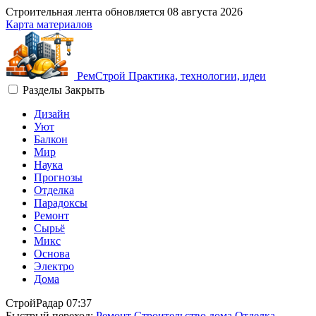
Строительная лента обновляется
08 августа 2026
Карта материалов
Рем
Строй
Практика, технологии, идеи
Разделы
Закрыть
Дизайн
Уют
Балкон
Мир
Наука
Прогнозы
Отделка
Парадоксы
Ремонт
Сырьё
Микс
Основа
Электро
Дома
СтройРадар
07:37
Быстрый переход:
Ремонт
Строительство дома
Отделка