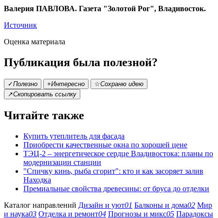
Валерия ПАВЛОВА. Газета "Золотой Рог", Владивосток.
Источник
Оценка материала
Публикация была полезной?
✓
Полезно
+
Интересно
☆
Сохраню идею
↗
Скопировать ссылку
Читайте также
Купить утеплитель для фасада
Приобрести качественные окна по хорошей цене
ТЭЦ-2 – энергетическое сердце Владивостока: планы по
модернизации станции
"Спичку кинь, рыба сгорит": кто и как засоряет залив
Находка
Премиальные свойства древесины: от бруса до отделки
Каталог направлений
Дизайн и уют
01
Балконы и дома
02
Мир
и наука
03
Отделка и ремонт
04
Прогнозы и микс
05
Парадоксы