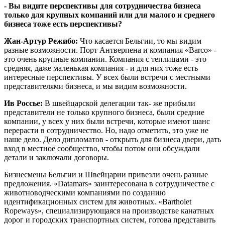
- Вы видите перспективы для сотрудничества бизнеса
только для крупных компаний или для малого и среднего
бизнеса тоже есть перспективы?
Жан-Артур Режибо:
Что касается Бельгии, то мы видим
разные возможности. Порт Антверпена и компания «Barco» -
это очень крупные компании. Компания с теплицами - это
средняя, даже маленькая компания - и для них тоже есть
интересные перспективы. У всех были встречи с местными
представителями бизнеса, и мы видим возможности.
Ив Россье:
В швейцарской делегации так- же прибыли
представители не только крупного бизнеса, были средние
компании, у всех у них были встречи, которые имеют шанс
перерасти в сотрудничество. Но, надо отметить, это уже не
наше дело. Дело дипломатов - открыть для бизнеса двери, дать
вход в местное сообщество, чтобы потом они обсуждали
детали и заключали договоры.
Бизнесмены Бельгии и Швейцарии привезли очень разные
предложения. «Datamars» заинтересована в сотрудничестве с
животноводческими компаниями по созданию
идентификационных систем для животных. «Bartholet
Ropeways», специализирующаяся на производстве канатных
дорог и городских транспортных систем, готова представить