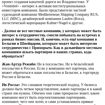
проект создания канатной дороги во Владивостоке. У
«Vontobel» - интерес к активам институциональных
инвесторов компании. Были представители частной
судоходной компании Mediterrеnean Shipping Company RUS,
LLC (MSC), дизайнерской компании Laufen (Roca),
логистической корпорации Kuhne+Nagel и другие.
- Далеко не все местные компании, у которых может быть
интерес к сотрудничеству, смогли побывать на встречах в
рамках бизнес-миссии. И, конечно, есть ещё компании в
Бельгии и Швейцарии, которым может быть интересно
сотрудничество с Приморьем. Как в дальнейшем местным
компаниям искать партнеров в ваших странах, куда
обращаться?
Жан-Артур Режибо:
Не в посольство. Не в бельгийской
посольство в России. Если у компании нет партнера, она
может обратиться в ваше посольство в Бельгии, к торгпреду
России в Бельгии.
Ив Россье:
Это слишком теоретический подход. У бизнеса
должно быть четкое представление, какие партнеры и в какой
стране им нужны. Обычно они сами прекрасно знают, какие
компании могут быть перспективными партнерами,
понимают, чего они хотят, и сами устанавливать прямые