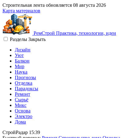
Строительная лента обновляется
08 августа 2026
Карта материалов
Рем
Строй
Практика, технологии, идеи
Разделы
Закрыть
Дизайн
Уют
Балкон
Мир
Наука
Прогнозы
Отделка
Парадоксы
Ремонт
Сырьё
Микс
Основа
Электро
Дома
СтройРадар
15:39
Быстрый переход:
Ремонт
Строительство дома
Отделка