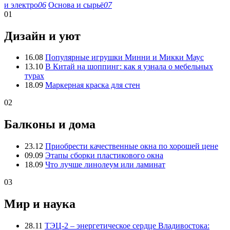
и электро
06
Основа и сырьё
07
01
Дизайн и уют
16.08
Популярные игрушки Минни и Микки Маус
13.10
В Китай на шоппинг: как я узнала о мебельных
турах
18.09
Маркерная краска для стен
02
Балконы и дома
23.12
Приобрести качественные окна по хорошей цене
09.09
Этапы сборки пластикового окна
18.09
Что лучше линолеум или ламинат
03
Мир и наука
28.11
ТЭЦ-2 – энергетическое сердце Владивостока: