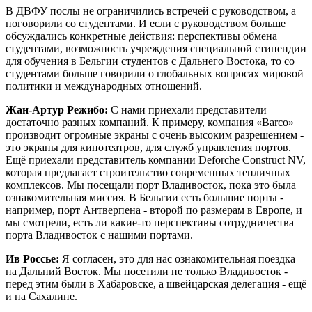
В ДВФУ послы не ограничились встречей с руководством, а
поговорили со студентами. И если с руководством больше
обсуждались конкретные действия: перспективы обмена
студентами, возможность учреждения специальной стипендии
для обучения в Бельгии студентов с Дальнего Востока, то со
студентами больше говорили о глобальных вопросах мировой
политики и международных отношений.
Жан-Артур Режибо:
С нами приехали представители
достаточно разных компаний. К примеру, компания «Barco»
производит огромные экраны с очень высоким разрешением -
это экраны для кинотеатров, для служб управления портов.
Ещё приехали представитель компании Deforche Construct NV,
которая предлагает строительство современных тепличных
комплексов. Мы посещали порт Владивосток, пока это была
ознакомительная миссия. В Бельгии есть большие порты -
например, порт Антверпена - второй по размерам в Европе, и
мы смотрели, есть ли какие-то перспективы сотрудничества
порта Владивосток с нашими портами.
Ив Россье:
Я согласен, это для нас ознакомительная поездка
на Дальний Восток. Мы посетили не только Владивосток -
перед этим были в Хабаровске, а швейцарская делегация - ещё
и на Сахалине.