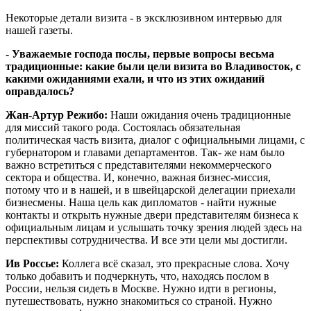
Некоторые детали визита - в эксклюзивном интервью для
нашей газеты.
- Уважаемые господа послы, первые вопросы весьма
традиционные: какие были цели визита во Владивосток, с
какими ожиданиями ехали, и что из этих ожиданий
оправдалось?
Жан-Артур Режибо:
Наши ожидания очень традиционные
для миссий такого рода. Состоялась обязательная
политическая часть визита, диалог с официальными лицами, с
губернатором и главами департаментов. Так- же нам было
важно встретиться с представителями некоммерческого
сектора и общества. И, конечно, важная бизнес-миссия,
потому что и в нашей, и в швейцарской делегации приехали
бизнесмены. Наша цель как дипломатов - найти нужные
контакты и открыть нужные двери представителям бизнеса к
официальным лицам и услышать точку зрения людей здесь на
перспективы сотрудничества. И все эти цели мы достигли.
Ив Россье:
Коллега всё сказал, это прекрасные слова. Хочу
только добавить и подчеркнуть, что, находясь послом в
России, нельзя сидеть в Москве. Нужно идти в регионы,
путешествовать, нужно знакомиться со страной. Нужно