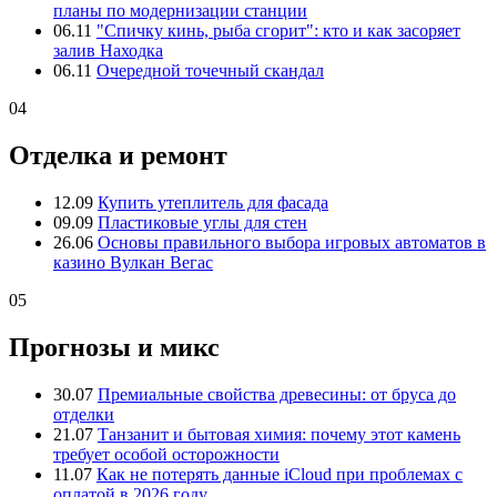
планы по модернизации станции
06.11
"Спичку кинь, рыба сгорит": кто и как засоряет
залив Находка
06.11
Очередной точечный скандал
04
Отделка и ремонт
12.09
Купить утеплитель для фасада
09.09
Пластиковые углы для стен
26.06
Основы правильного выбора игровых автоматов в
казино Вулкан Вегас
05
Прогнозы и микс
30.07
Премиальные свойства древесины: от бруса до
отделки
21.07
Танзанит и бытовая химия: почему этот камень
требует особой осторожности
11.07
Как не потерять данные iCloud при проблемах с
оплатой в 2026 году