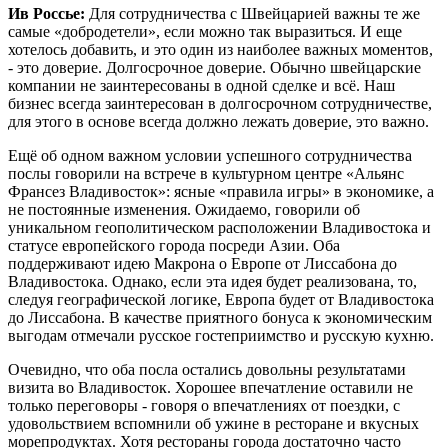
Ив Россье:
Для сотрудничества с Швейцарией важны те же
самые «добродетели», если можно так выразиться. И еще
хотелось добавить, и это один из наиболее важных моментов,
- это доверие. Долгосрочное доверие. Обычно швейцарские
компании не заинтересованы в одной сделке и всё. Наш
бизнес всегда заинтересован в долгосрочном сотрудничестве,
для этого в основе всегда должно лежать доверие, это важно.
Ещё об одном важном условии успешного сотрудничества
послы говорили на встрече в культурном центре «Альянс
Франсез Владивосток»: ясные «правила игры» в экономике, а
не постоянные изменения. Ожидаемо, говорили об
уникальном геополитическом расположении Владивостока и
статусе европейского города посреди Азии. Оба
поддерживают идею Макрона о Европе от Лиссабона до
Владивостока. Однако, если эта идея будет реализована, то,
следуя географической логике, Европа будет от Владивостока
до Лиссабона. В качестве приятного бонуса к экономическим
выгодам отмечали русское гостеприимство и русскую кухню.
Очевидно, что оба посла остались довольны результатами
визита во Владивосток. Хорошее впечатление оставили не
только переговоры - говоря о впечатлениях от поездки, с
удовольствием вспомнили об ужине в ресторане и вкусных
морепродуктах. Хотя рестораны города достаточно часто