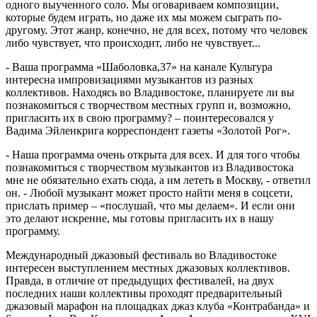
одного выученного соло. Мы оговариваем композиции,
которые будем играть, но даже их мы можем сыграть по-
другому. Этот жанр, конечно, не для всех, потому что человек
либо чувствует, что происходит, либо не чувствует...
- Ваша программа «Шаболовка,37» на канале Культура
интересна импровизациями музыкантов из разных
коллективов. Находясь во Владивостоке, планируете ли вы
познакомиться с творчеством местных групп и, возможно,
пригласить их в свою программу? – поинтересовался у
Вадима Эйленкрига корреспондент газеты «Золотой Рог».
- Наша программа очень открыта для всех. И для того чтобы
познакомиться с творчеством музыкантов из Владивостока
мне не обязательно ехать сюда, а им лететь в Москву, - ответил
он. - Любой музыкант может просто найти меня в соцсети,
прислать пример – «послушай, что мы делаем». И если они
это делают искренне, мы готовы пригласить их в нашу
программу.
Международный джазовый фестиваль во Владивостоке
интересен выступлением местных джазовых коллективов.
Правда, в отличие от предыдущих фестивалей, на двух
последних наши коллективы проходят предварительный
джазовый марафон на площадках джаз клуба «Контрабанда» и