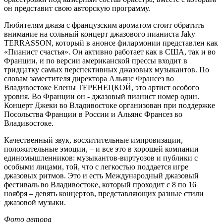
он представит свою авторскую программу.
Любителям джаза с французским ароматом стоит обратить
внимание на сольный концерт джазового пианиста Jaky
TERRASSON, который в анонсе филармонии представлен как
«Пианист счастья». Он активно работает как в США, так и во
Франции, и по версии американской прессы входит в
тридцатку самых перспективных джазовых музыкантов. По
словам заместителя директора Альянс Франсез во
Владивостоке Елены ТЕРЕНЕЦКОЙ, это артист особого
уровня. Во Франции он - джазовый пианист номер один.
Концерт Джеки во Владивостоке организован при поддержке
Посольства Франции в России и Альянс Франсез во
Владивостоке.
Качественный звук, восхитительные импровизации,
положительные эмоции, – и все это в хорошей компании
единомышленников: музыкантов-виртуозов и публики с
особыми лицами, той, что с легкостью поддается игре
джазовых ритмов. Это и есть Международный джазовый
фестиваль во Владивостоке, который проходит с 8 по 16
ноября – девять концертов, представляющих разные стили
джазовой музыки.
Фото автора