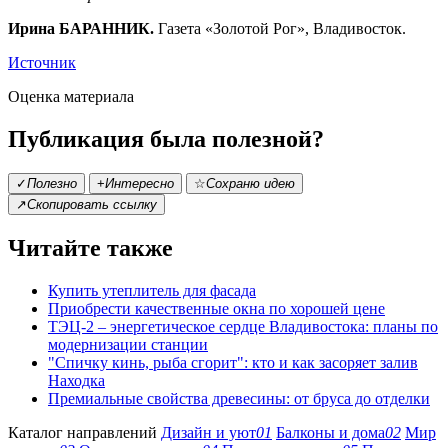
Ирина БАРАННИК.
Газета «Золотой Рог», Владивосток.
Источник
Оценка материала
Публикация была полезной?
✓
Полезно
+
Интересно
☆
Сохраню идею
↗
Скопировать ссылку
Читайте также
Купить утеплитель для фасада
Приобрести качественные окна по хорошей цене
ТЭЦ-2 – энергетическое сердце Владивостока: планы по
модернизации станции
"Спичку кинь, рыба сгорит": кто и как засоряет залив
Находка
Премиальные свойства древесины: от бруса до отделки
Каталог направлений
Дизайн и уют
01
Балконы и дома
02
Мир