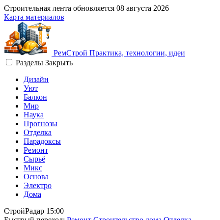
Строительная лента обновляется
08 августа 2026
Карта материалов
Рем
Строй
Практика, технологии, идеи
Разделы
Закрыть
Дизайн
Уют
Балкон
Мир
Наука
Прогнозы
Отделка
Парадоксы
Ремонт
Сырьё
Микс
Основа
Электро
Дома
СтройРадар
15:00
Быстрый переход:
Ремонт
Строительство дома
Отделка