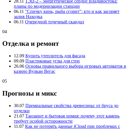
28.11
ТЭЦ-2 – энергетическое сердце Владивостока:
планы по модернизации станции
06.11
"Спичку кинь, рыба сгорит": кто и как засоряет
залив Находка
06.11
Очередной точечный скандал
04
Отделка и ремонт
12.09
Купить утеплитель для фасада
09.09
Пластиковые углы для стен
26.06
Основы правильного выбора игровых автоматов в
казино Вулкан Вегас
05
Прогнозы и микс
30.07
Премиальные свойства древесины: от бруса до
отделки
21.07
Танзанит и бытовая химия: почему этот камень
требует особой осторожности
11.07
Как не потерять данные iCloud при проблемах с