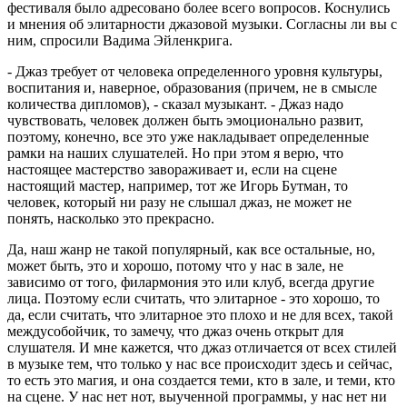
фестиваля было адресовано более всего вопросов. Коснулись
и мнения об элитарности джазовой музыки. Согласны ли вы с
ним, спросили Вадима Эйленкрига.
- Джаз требует от человека определенного уровня культуры,
воспитания и, наверное, образования (причем, не в смысле
количества дипломов), - сказал музыкант. - Джаз надо
чувствовать, человек должен быть эмоционально развит,
поэтому, конечно, все это уже накладывает определенные
рамки на наших слушателей. Но при этом я верю, что
настоящее мастерство завораживает и, если на сцене
настоящий мастер, например, тот же Игорь Бутман, то
человек, который ни разу не слышал джаз, не может не
понять, насколько это прекрасно.
Да, наш жанр не такой популярный, как все остальные, но,
может быть, это и хорошо, потому что у нас в зале, не
зависимо от того, филармония это или клуб, всегда другие
лица. Поэтому если считать, что элитарное - это хорошо, то
да, если считать, что элитарное это плохо и не для всех, такой
междусобойчик, то замечу, что джаз очень открыт для
слушателя. И мне кажется, что джаз отличается от всех стилей
в музыке тем, что только у нас все происходит здесь и сейчас,
то есть это магия, и она создается теми, кто в зале, и теми, кто
на сцене. У нас нет нот, выученной программы, у нас нет ни