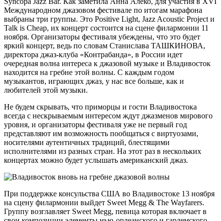
Syncopa Jazz Bar. Как заметила Анна Алеко, для участия в XVI
Международном джазовом фестивале по итогам марафона
выбраны три группы. Это Positive Light, Jazz Acoustic Project и
Talk is Cheap, их концерт состоится на сцене филармонии 11
ноября. Организаторы фестиваля убеждены, что это будет
яркий концерт, ведь по словам Станислава ТАШКИНОВА,
директора джаз-клуба «Контрабанда», в России идет
очередная волна интереса к джазовой музыке и Владивосток
находится на гребне этой волны. С каждым годом
музыкантов, играющих джаз, у нас все больше, как и
любителей этой музыки.
Не будем скрывать, что приморцы и гости Владивостока
всегда с нескрываемым интересом ждут джазменов мирового
уровня, и организаторы фестиваля уже не первый год
представляют им возможность пообщаться с виртуозами,
носителями аутентичных традиций, блестящими
исполнителями из разных стран. На этот раз в нескольких
концертах можно будет услышать американский джаз.
При поддержке консульства США во Владивостоке 13 ноября
на сцену филармонии выйдет Sweet Megg & The Wayfarers.
Группу возглавляет Sweet Megg, певица которая включает в
свои композиции элементы нью-орлеанского и гарлемского