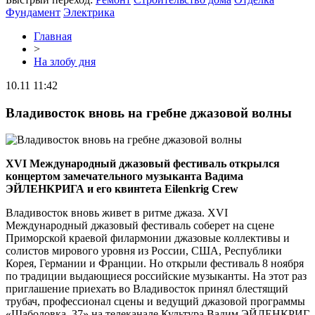
Фундамент
Электрика
Главная
>
На злобу дня
10.11 11:42
Владивосток вновь на гребне джазовой волны
XVI Международный джазовый фестиваль открылся
концертом замечательного музыканта Вадима
ЭЙЛЕНКРИГА и его квинтета
Eilenkrig
Crew
Владивосток вновь живет в ритме джаза. XVI
Международный джазовый фестиваль соберет на сцене
Приморской краевой филармонии джазовые коллективы и
солистов мирового уровня из России, США, Республики
Корея, Германии и Франции. Но открыли фестиваль 8 ноября
по традиции выдающиеся российские музыканты. На этот раз
приглашение приехать во Владивосток принял блестящий
трубач, профессионал сцены и ведущий джазовой программы
«Шаболовка, 37» на телеканале Культура Вадим ЭЙЛЕНКРИГ