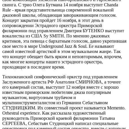
свинга. С трио Олега Бутмана 14 ноября выступит Chanda
Rule - яркая представительница современной вокальной
джазовой школы, обладающая завораживающим голосом.
Концерт закрытия пройдет 16 ноября, в этот день в
сопровождении Эстрадного оркестра Приморской
филармонии под управлением Дмитрия БУТЕНКО выступит
вокалистка из США Sy SMITH. По мнению джазовых
критиков, эта певица с бархатным голосом, давно укрепившая
свое место в мире Underground Jazz & Soul. Eе называют
самой известной артисткой в этом музыкальном жанре. Так
что концерт обещает быть ярким и неповторимым, впрочем,
как многие концерты нашего эстрадного оркестра,
проходящие в последнее время.
Тихоокеанский симфонический оркестр под управлением
Заслуженного артиста РФ Анатолия СМИРНОВА, а точнее
его камерный состав, выступит 12 ноября вместе с хорошо
известным приморским любителям джаза популярным
музыкантом, виртуозным трубачом и
мультиинструменталистом из Германии Себастьяном
СТУДНИЦКИМ. Их совместный проект называется Memento.
Orhestral experience. Как рассказала художественный
руководитель Приморской краевой филармонии Татьяна
СЕРГЕЕВА, Себастьян Студницкий написал специальные
оркестровки под камерный состав оркестра, вместе с которым