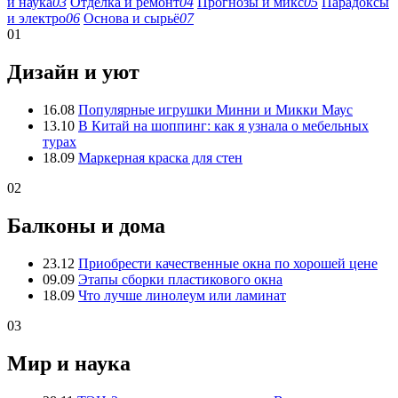
и наука
03
Отделка и ремонт
04
Прогнозы и микс
05
Парадоксы
и электро
06
Основа и сырьё
07
01
Дизайн и уют
16.08
Популярные игрушки Минни и Микки Маус
13.10
В Китай на шоппинг: как я узнала о мебельных
турах
18.09
Маркерная краска для стен
02
Балконы и дома
23.12
Приобрести качественные окна по хорошей цене
09.09
Этапы сборки пластикового окна
18.09
Что лучше линолеум или ламинат
03
Мир и наука