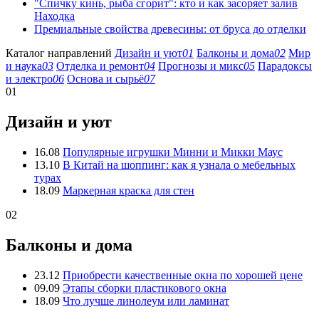
"Спичку кинь, рыба сгорит": кто и как засоряет залив
Находка
Премиальные свойства древесины: от бруса до отделки
Каталог направлений
Дизайн и уют
01
Балконы и дома
02
Мир
и наука
03
Отделка и ремонт
04
Прогнозы и микс
05
Парадоксы
и электро
06
Основа и сырьё
07
01
Дизайн и уют
16.08
Популярные игрушки Минни и Микки Маус
13.10
В Китай на шоппинг: как я узнала о мебельных
турах
18.09
Маркерная краска для стен
02
Балконы и дома
23.12
Приобрести качественные окна по хорошей цене
09.09
Этапы сборки пластикового окна
18.09
Что лучше линолеум или ламинат