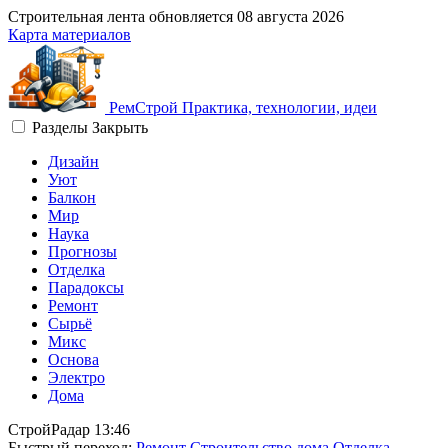
Строительная лента обновляется
08 августа 2026
Карта материалов
Рем
Строй
Практика, технологии, идеи
Разделы
Закрыть
Дизайн
Уют
Балкон
Мир
Наука
Прогнозы
Отделка
Парадоксы
Ремонт
Сырьё
Микс
Основа
Электро
Дома
СтройРадар
13:46
Быстрый переход:
Ремонт
Строительство дома
Отделка