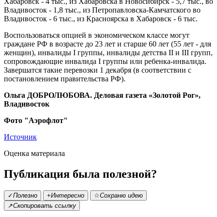
Хабаровск - 4 тыс., из Хабаровска в Новосибирск - 5,7 тыс., во
Владивосток - 1,8 тыс., из Петропавловска-Камчатского во
Владивосток - 6 тыс., из Красноярска в Хабаровск - 6 тыс.
Воспользоваться опцией в экономическом классе могут
граждане РФ в возрасте до 23 лет и старше 60 лет (55 лет - для
женщин), инвалиды I группы, инвалиды детства II и III групп,
сопровождающие инвалида I группы или ребенка-инвалида.
Завершатся такие перевозки 1 декабря (в соответствии с
постановлением правительства РФ).
Ольга ДОБРОЛЮБОВА. Деловая газета «Золотой Рог»,
Владивосток
Фото "Аэрофлот"
Источник
Оценка материала
Публикация была полезной?
✓
Полезно
+
Интересно
☆
Сохраню идею
↗
Скопировать ссылку