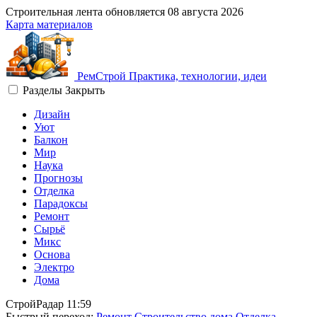
Строительная лента обновляется
08 августа 2026
Карта материалов
Рем
Строй
Практика, технологии, идеи
Разделы
Закрыть
Дизайн
Уют
Балкон
Мир
Наука
Прогнозы
Отделка
Парадоксы
Ремонт
Сырьё
Микс
Основа
Электро
Дома
СтройРадар
11:59
Быстрый переход:
Ремонт
Строительство дома
Отделка