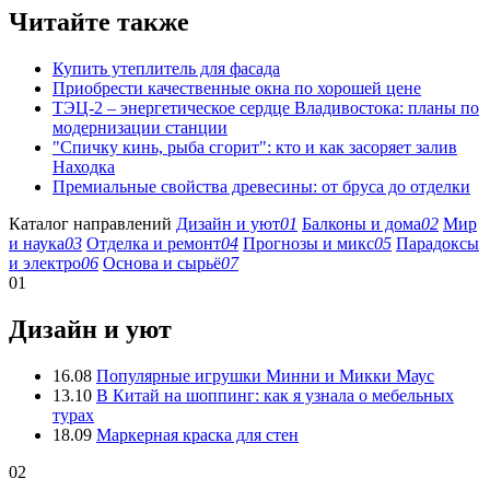
Читайте также
Купить утеплитель для фасада
Приобрести качественные окна по хорошей цене
ТЭЦ-2 – энергетическое сердце Владивостока: планы по
модернизации станции
"Спичку кинь, рыба сгорит": кто и как засоряет залив
Находка
Премиальные свойства древесины: от бруса до отделки
Каталог направлений
Дизайн и уют
01
Балконы и дома
02
Мир
и наука
03
Отделка и ремонт
04
Прогнозы и микс
05
Парадоксы
и электро
06
Основа и сырьё
07
01
Дизайн и уют
16.08
Популярные игрушки Минни и Микки Маус
13.10
В Китай на шоппинг: как я узнала о мебельных
турах
18.09
Маркерная краска для стен
02