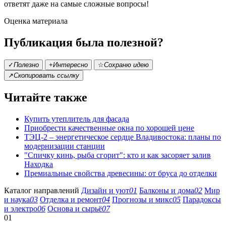
ответят даже на самые сложные вопросы!
Оценка материала
Публикация была полезной?
✓
Полезно
+
Интересно
☆
Сохраню идею
↗
Скопировать ссылку
Читайте также
Купить утеплитель для фасада
Приобрести качественные окна по хорошей цене
ТЭЦ-2 – энергетическое сердце Владивостока: планы по
модернизации станции
"Спичку кинь, рыба сгорит": кто и как засоряет залив
Находка
Премиальные свойства древесины: от бруса до отделки
Каталог направлений
Дизайн и уют
01
Балконы и дома
02
Мир
и наука
03
Отделка и ремонт
04
Прогнозы и микс
05
Парадоксы
и электро
06
Основа и сырьё
07
01