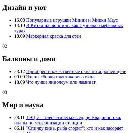
Дизайн и уют
16.08
Популярные игрушки Минни и Микки Маус
13.10
В Китай на шоппинг: как я узнала о мебельных
турах
18.09
Маркерная краска для стен
02
Балконы и дома
23.12
Приобрести качественные окна по хорошей цене
09.09
Этапы сборки пластикового окна
18.09
Что лучше линолеум или ламинат
03
Мир и наука
28.11
ТЭЦ-2 – энергетическое сердце Владивостока:
планы по модернизации станции
06.11
"Спичку кинь, рыба сгорит": кто и как засоряет