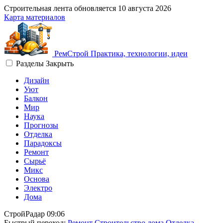
Строительная лента обновляется
10 августа 2026
Карта материалов
Рем
Строй
Практика, технологии, идеи
Разделы
Закрыть
Дизайн
Уют
Балкон
Мир
Наука
Прогнозы
Отделка
Парадоксы
Ремонт
Сырьё
Микс
Основа
Электро
Дома
СтройРадар
09:06
Быстрый переход:
Ремонт
Строительство дома
Отделка