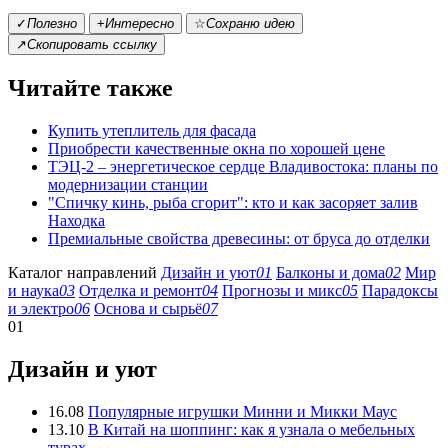
✓
Полезно
+
Интересно
☆
Сохраню идею
↗
Скопировать ссылку
Читайте также
Купить утеплитель для фасада
Приобрести качественные окна по хорошей цене
ТЭЦ-2 – энергетическое сердце Владивостока: планы по
модернизации станции
"Спичку кинь, рыба сгорит": кто и как засоряет залив
Находка
Премиальные свойства древесины: от бруса до отделки
Каталог направлений
Дизайн и уют
01
Балконы и дома
02
Мир
и наука
03
Отделка и ремонт
04
Прогнозы и микс
05
Парадоксы
и электро
06
Основа и сырьё
07
01
Дизайн и уют
16.08
Популярные игрушки Минни и Микки Маус
13.10
В Китай на шоппинг: как я узнала о мебельных
турах