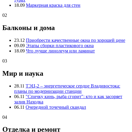
18.09
Маркерная краска для стен
02
Балконы и дома
23.12
Приобрести качественные окна по хорошей цене
09.09
Этапы сборки пластикового окна
18.09
Что лучше линолеум или ламинат
03
Мир и наука
28.11
ТЭЦ-2 – энергетическое сердце Владивостока:
планы по модернизации станции
06.11
"Спичку кинь, рыба сгорит": кто и как засоряет
залив Находка
06.11
Очередной точечный скандал
04
Отделка и ремонт