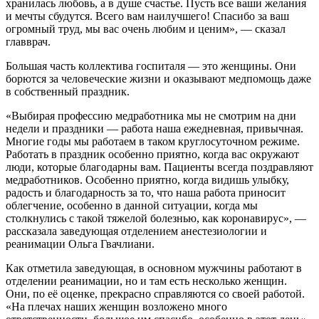
хранилась любовь, а в душе счастье. Пусть все ваши желания
и мечты сбудутся. Всего вам наилучшего! Спасибо за ваш
огромный труд, мы вас очень любим и ценим», — сказал
главврач.
Большая часть коллектива госпиталя — это женщины. Они
борются за человеческие жизни и оказывают медпомощь даже
в собственный праздник.
«Выбирая профессию медработника мы не смотрим на дни
недели и праздники — работа наша ежедневная, привычная.
Многие годы мы работаем в таком круглосуточном режиме.
Работать в праздник особенно приятно, когда вас окружают
люди, которые благодарны вам. Пациенты всегда поздравляют
медработников. Особенно приятно, когда видишь улыбку,
радость и благодарность за то, что наша работа приносит
облегчение, особенно в данной ситуации, когда мы
столкнулись с такой тяжелой болезнью, как коронавирус», —
рассказала заведующая отделением анестезиологии и
реанимации Ольга Гвачлиани.
Как отметила заведующая, в основном мужчины работают в
отделении реанимации, но и там есть несколько женщин.
Они, по её оценке, прекрасно справляются со своей работой.
«На плечах наших женщин возложено много