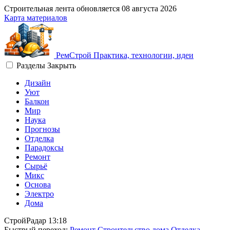
Строительная лента обновляется
08 августа 2026
Карта материалов
Рем
Строй
Практика, технологии, идеи
Разделы
Закрыть
Дизайн
Уют
Балкон
Мир
Наука
Прогнозы
Отделка
Парадоксы
Ремонт
Сырьё
Микс
Основа
Электро
Дома
СтройРадар
13:18
Быстрый переход:
Ремонт
Строительство дома
Отделка