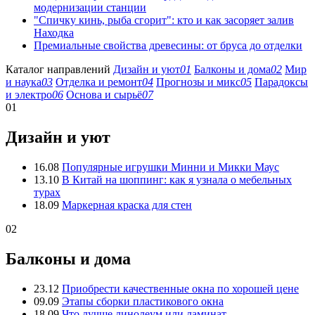
модернизации станции
"Спичку кинь, рыба сгорит": кто и как засоряет залив
Находка
Премиальные свойства древесины: от бруса до отделки
Каталог направлений
Дизайн и уют
01
Балконы и дома
02
Мир
и наука
03
Отделка и ремонт
04
Прогнозы и микс
05
Парадоксы
и электро
06
Основа и сырьё
07
01
Дизайн и уют
16.08
Популярные игрушки Минни и Микки Маус
13.10
В Китай на шоппинг: как я узнала о мебельных
турах
18.09
Маркерная краска для стен
02
Балконы и дома
23.12
Приобрести качественные окна по хорошей цене
09.09
Этапы сборки пластикового окна
18.09
Что лучше линолеум или ламинат