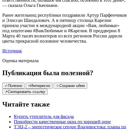
ответственности, большое им спасибо, особенно в этот день»,
— сказала Ольга Гвачлиани.
Ранее жительниц республики поздравили Артур Парфенчиков
и Элиссан Шандалович. А в пятницу столица Карелии
приняла участие в международной акции «Вам, любимые»
под хештегами #ВамЛюбимые и #Карелия. В преддверии 8
Марта 40 тысяч волонтеров из всех регионов России дарили
цветы прекрасной половине человечества.
Источник
Оценка материала
Публикация была полезной?
✓
Полезно
+
Интересно
☆
Сохраню идею
↗
Скопировать ссылку
Читайте также
Купить утеплитель для фасада
Приобрести качественные окна по хорошей цене
ТЭЦ-2 – энергетическое сердце Владивостока: планы по