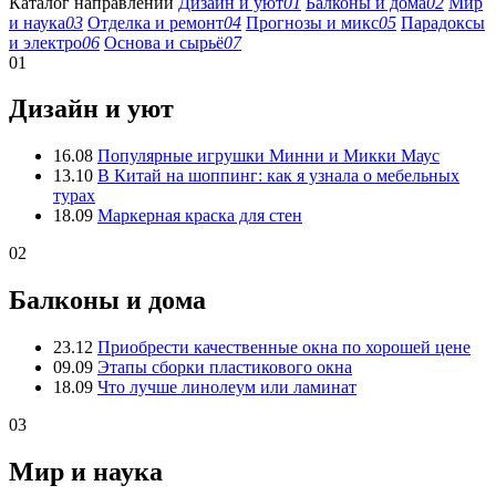
Каталог направлений
Дизайн и уют
01
Балконы и дома
02
Мир
и наука
03
Отделка и ремонт
04
Прогнозы и микс
05
Парадоксы
и электро
06
Основа и сырьё
07
01
Дизайн и уют
16.08
Популярные игрушки Минни и Микки Маус
13.10
В Китай на шоппинг: как я узнала о мебельных
турах
18.09
Маркерная краска для стен
02
Балконы и дома
23.12
Приобрести качественные окна по хорошей цене
09.09
Этапы сборки пластикового окна
18.09
Что лучше линолеум или ламинат
03
Мир и наука