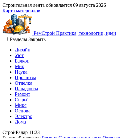
Строительная лента обновляется
09 августа 2026
Карта материалов
Рем
Строй
Практика, технологии, идеи
Разделы
Закрыть
Дизайн
Уют
Балкон
Мир
Наука
Прогнозы
Отделка
Парадоксы
Ремонт
Сырьё
Микс
Основа
Электро
Дома
СтройРадар
11:23
Быстрый переход:
Ремонт
Строительство дома
Отделка