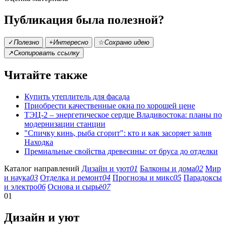
Публикация была полезной?
✓
Полезно
+
Интересно
☆
Сохраню идею
↗
Скопировать ссылку
Читайте также
Купить утеплитель для фасада
Приобрести качественные окна по хорошей цене
ТЭЦ-2 – энергетическое сердце Владивостока: планы по
модернизации станции
"Спичку кинь, рыба сгорит": кто и как засоряет залив
Находка
Премиальные свойства древесины: от бруса до отделки
Каталог направлений
Дизайн и уют
01
Балконы и дома
02
Мир
и наука
03
Отделка и ремонт
04
Прогнозы и микс
05
Парадоксы
и электро
06
Основа и сырьё
07
01
Дизайн и уют