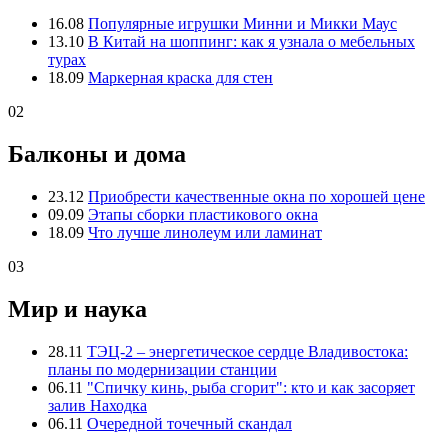
16.08
Популярные игрушки Минни и Микки Маус
13.10
В Китай на шоппинг: как я узнала о мебельных
турах
18.09
Маркерная краска для стен
02
Балконы и дома
23.12
Приобрести качественные окна по хорошей цене
09.09
Этапы сборки пластикового окна
18.09
Что лучше линолеум или ламинат
03
Мир и наука
28.11
ТЭЦ-2 – энергетическое сердце Владивостока:
планы по модернизации станции
06.11
"Спичку кинь, рыба сгорит": кто и как засоряет
залив Находка
06.11
Очередной точечный скандал