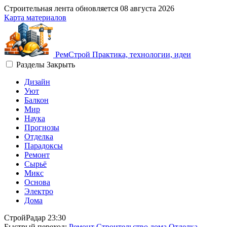
Строительная лента обновляется
08 августа 2026
Карта материалов
Рем
Строй
Практика, технологии, идеи
Разделы
Закрыть
Дизайн
Уют
Балкон
Мир
Наука
Прогнозы
Отделка
Парадоксы
Ремонт
Сырьё
Микс
Основа
Электро
Дома
СтройРадар
23:30
Быстрый переход:
Ремонт
Строительство дома
Отделка