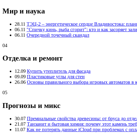
Мир и наука
28.11
ТЭЦ-2 – энергетическое сердце Владивостока: пла
06.11
"Спичку кинь, рыба сгорит": кто и как засоряет зал
06.11
Очередной точечный скандал
04
Отделка и ремонт
12.09
Купить утеплитель для фасада
09.09
Пластиковые углы для стен
26.06
Основы правильного выбора игровых автоматов в 
05
Прогнозы и микс
30.07
Премиальные свойства древесины: от бруса до отде
21.07
Танзанит и бытовая химия: почему этот камень тре
11.07
Как не потерять данные iCloud при проблемах с опл