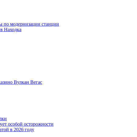
ны по модернизации станции
ив Находка
казино Вулкан Вегас
лки
бует особой осторожности
атой в 2026 году