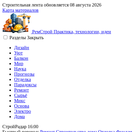
Строительная лента обновляется
08 августа 2026
Карта материалов
Рем
Строй
Практика, технологии, идеи
Разделы
Закрыть
Дизайн
Уют
Балкон
Мир
Наука
Прогнозы
Отделка
Парадоксы
Ремонт
Сырьё
Микс
Основа
Электро
Дома
СтройРадар
16:00
Быстрый переход:
Ремонт
Строительство дома
Отделка
Фундам