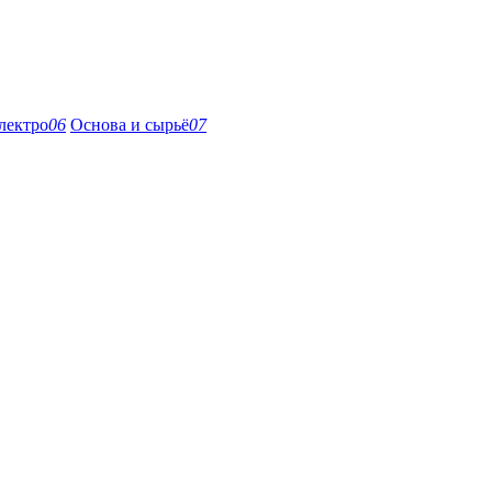
лектро
06
Основа и сырьё
07