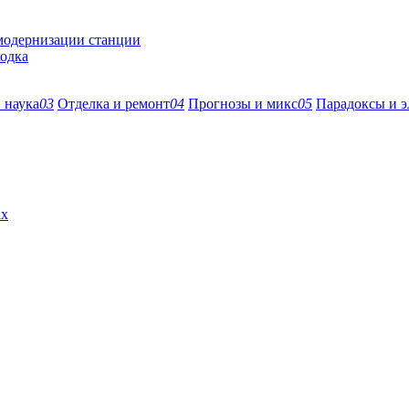
 модернизации станции
ходка
 наука
03
Отделка и ремонт
04
Прогнозы и микс
05
Парадоксы и э
ах