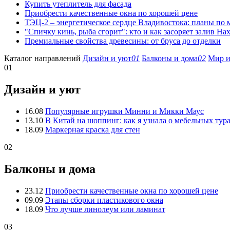
Купить утеплитель для фасада
Приобрести качественные окна по хорошей цене
ТЭЦ-2 – энергетическое сердце Владивостока: планы по
"Спичку кинь, рыба сгорит": кто и как засоряет залив На
Премиальные свойства древесины: от бруса до отделки
Каталог направлений
Дизайн и уют
01
Балконы и дома
02
Мир и
01
Дизайн и уют
16.08
Популярные игрушки Минни и Микки Маус
13.10
В Китай на шоппинг: как я узнала о мебельных тур
18.09
Маркерная краска для стен
02
Балконы и дома
23.12
Приобрести качественные окна по хорошей цене
09.09
Этапы сборки пластикового окна
18.09
Что лучше линолеум или ламинат
03