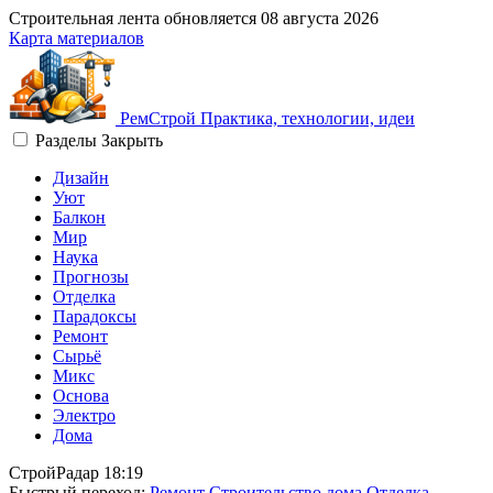
Строительная лента обновляется
08 августа 2026
Карта материалов
Рем
Строй
Практика, технологии, идеи
Разделы
Закрыть
Дизайн
Уют
Балкон
Мир
Наука
Прогнозы
Отделка
Парадоксы
Ремонт
Сырьё
Микс
Основа
Электро
Дома
СтройРадар
18:19
Быстрый переход:
Ремонт
Строительство дома
Отделка