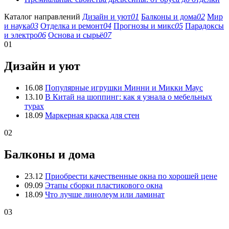
Каталог направлений
Дизайн и уют
01
Балконы и дома
02
Мир
и наука
03
Отделка и ремонт
04
Прогнозы и микс
05
Парадоксы
и электро
06
Основа и сырьё
07
01
Дизайн и уют
16.08
Популярные игрушки Минни и Микки Маус
13.10
В Китай на шоппинг: как я узнала о мебельных
турах
18.09
Маркерная краска для стен
02
Балконы и дома
23.12
Приобрести качественные окна по хорошей цене
09.09
Этапы сборки пластикового окна
18.09
Что лучше линолеум или ламинат
03