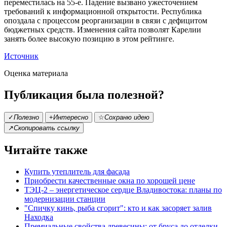
переместилась на 55-е. Падение вызвано ужесточением
требований к информационной открытости. Республика
опоздала с процессом реорганизации в связи с дефицитом
бюджетных средств. Изменения сайта позволят Карелии
занять более высокую позицию в этом рейтинге.
Источник
Оценка материала
Публикация была полезной?
✓
Полезно
+
Интересно
☆
Сохраню идею
↗
Скопировать ссылку
Читайте также
Купить утеплитель для фасада
Приобрести качественные окна по хорошей цене
ТЭЦ-2 – энергетическое сердце Владивостока: планы по
модернизации станции
"Спичку кинь, рыба сгорит": кто и как засоряет залив
Находка
Премиальные свойства древесины: от бруса до отделки