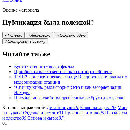
Источник
Оценка материала
Публикация была полезной?
✓
Полезно
+
Интересно
☆
Сохраню идею
↗
Скопировать ссылку
Читайте также
Купить утеплитель для фасада
Приобрести качественные окна по хорошей цене
ТЭЦ-2 – энергетическое сердце Владивостока: планы по
модернизации станции
"Спичку кинь, рыба сгорит": кто и как засоряет залив
Находка
Премиальные свойства древесины: от бруса до отделки
Каталог направлений
Дизайн и уют
01
Балконы и дома
02
Мир
и наука
03
Отделка и ремонт
04
Прогнозы и микс
05
Парадоксы
и электро
06
Основа и сырьё
07
01