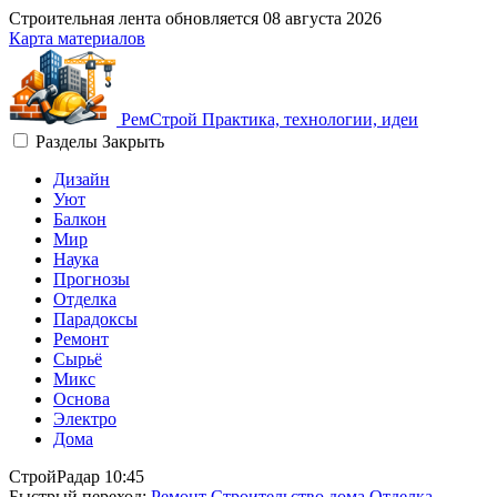
Строительная лента обновляется
08 августа 2026
Карта материалов
Рем
Строй
Практика, технологии, идеи
Разделы
Закрыть
Дизайн
Уют
Балкон
Мир
Наука
Прогнозы
Отделка
Парадоксы
Ремонт
Сырьё
Микс
Основа
Электро
Дома
СтройРадар
10:45
Быстрый переход:
Ремонт
Строительство дома
Отделка