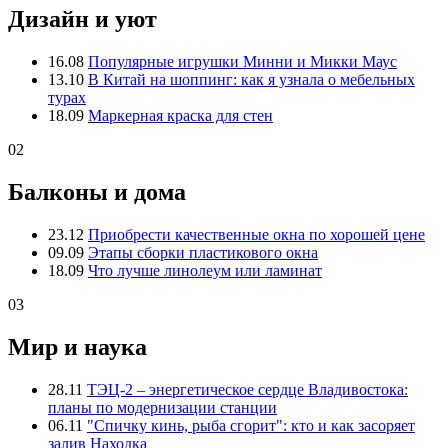
Дизайн и уют
16.08
Популярные игрушки Минни и Микки Маус
13.10
В Китай на шоппинг: как я узнала о мебельных
турах
18.09
Маркерная краска для стен
02
Балконы и дома
23.12
Приобрести качественные окна по хорошей цене
09.09
Этапы сборки пластикового окна
18.09
Что лучше линолеум или ламинат
03
Мир и наука
28.11
ТЭЦ-2 – энергетическое сердце Владивостока:
планы по модернизации станции
06.11
"Спичку кинь, рыба сгорит": кто и как засоряет
залив Находка