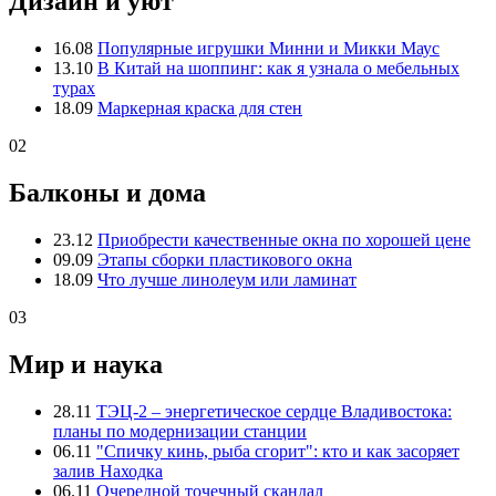
Дизайн и уют
16.08
Популярные игрушки Минни и Микки Маус
13.10
В Китай на шоппинг: как я узнала о мебельных
турах
18.09
Маркерная краска для стен
02
Балконы и дома
23.12
Приобрести качественные окна по хорошей цене
09.09
Этапы сборки пластикового окна
18.09
Что лучше линолеум или ламинат
03
Мир и наука
28.11
ТЭЦ-2 – энергетическое сердце Владивостока:
планы по модернизации станции
06.11
"Спичку кинь, рыба сгорит": кто и как засоряет
залив Находка
06.11
Очередной точечный скандал