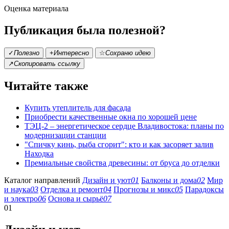
Оценка материала
Публикация была полезной?
✓
Полезно
+
Интересно
☆
Сохраню идею
↗
Скопировать ссылку
Читайте также
Купить утеплитель для фасада
Приобрести качественные окна по хорошей цене
ТЭЦ-2 – энергетическое сердце Владивостока: планы по
модернизации станции
"Спичку кинь, рыба сгорит": кто и как засоряет залив
Находка
Премиальные свойства древесины: от бруса до отделки
Каталог направлений
Дизайн и уют
01
Балконы и дома
02
Мир
и наука
03
Отделка и ремонт
04
Прогнозы и микс
05
Парадоксы
и электро
06
Основа и сырьё
07
01