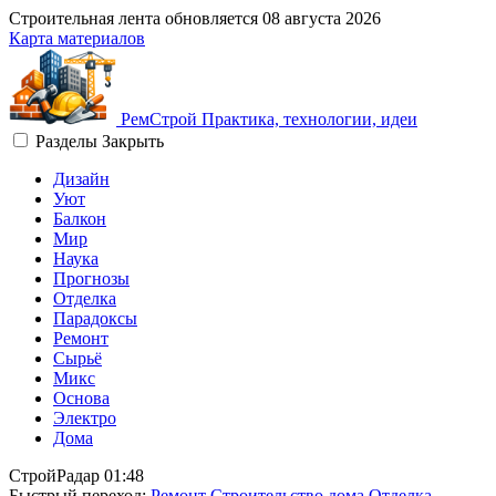
Строительная лента обновляется
08 августа 2026
Карта материалов
Рем
Строй
Практика, технологии, идеи
Разделы
Закрыть
Дизайн
Уют
Балкон
Мир
Наука
Прогнозы
Отделка
Парадоксы
Ремонт
Сырьё
Микс
Основа
Электро
Дома
СтройРадар
01:48
Быстрый переход:
Ремонт
Строительство дома
Отделка