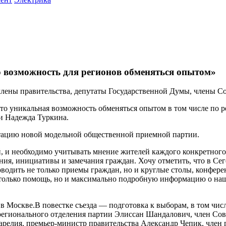
 возможность для регионов обменяться опытом»
члены правительства, депутаты Государственной Думы, члены Со
Это уникальная возможность обменяться опытом в том числе по 
ии Надежда Туркина.
нтацию новой модельной общественной приемной партии.
 и необходимо учитывать мнение жителей каждого конкретного
ия, инициативы и замечания граждан. Хочу отметить, что в Сег
оводить не только приемы граждан, но и круглые столы, конфере
 только помощь, но и максимально подробную информацию о наше
в Москве.В повестке съезда — подготовка к выборам, в том чис
ь регионального отделения партии Элиссан Шандалович, член Со
релия, премьер-министр правительства Александр Чепик, член 