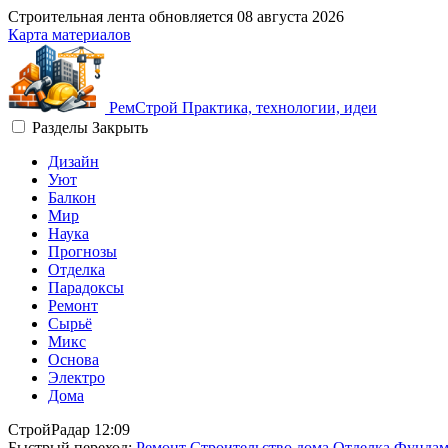
Строительная лента обновляется
08 августа 2026
Карта материалов
Рем
Строй
Практика, технологии, идеи
Разделы
Закрыть
Дизайн
Уют
Балкон
Мир
Наука
Прогнозы
Отделка
Парадоксы
Ремонт
Сырьё
Микс
Основа
Электро
Дома
СтройРадар
12:09
Быстрый переход:
Ремонт
Строительство дома
Отделка
Фундам