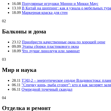
16.08
Популярные игрушки Минни и Микки Маус
13.10
В Китай на шоппинг: как я узнала о мебельных тур
18.09
Маркерная краска для стен
02
Балконы и дома
23.12
Приобрести качественные окна по хорошей цене
09.09
Этапы сборки пластикового окна
18.09
Что лучше линолеум или ламинат
03
Мир и наука
28.11
ТЭЦ-2 – энергетическое сердце Владивостока: пла
06.11
"Спичку кинь, рыба сгорит": кто и как засоряет зал
06.11
Очередной точечный скандал
04
Отделка и ремонт