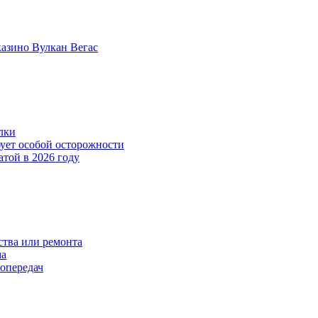
казино Вулкан Вегас
лки
бует особой осторожности
атой в 2026 году
тва или ремонта
ма
опередач