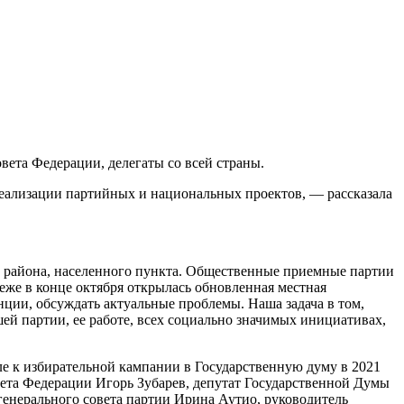
вета Федерации, делегаты со всей страны.
реализации партийных и национальных проектов, — рассказала
 района, населенного пункта. Общественные приемные партии
еже в конце октября открылась обновленная местная
нции, обсуждать актуальные проблемы. Наша задача в том,
й партии, ее работе, всех социально значимых инициативах,
ле к избирательной кампании в Государственную думу в 2021
вета Федерации Игорь Зубарев, депутат Государственной Думы
генерального совета партии Ирина Аутио, руководитель