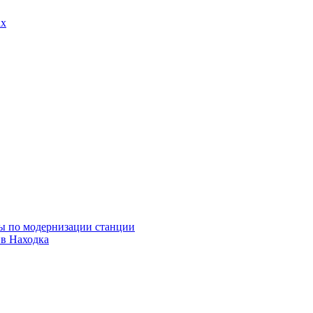
ах
ны по модернизации станции
ив Находка