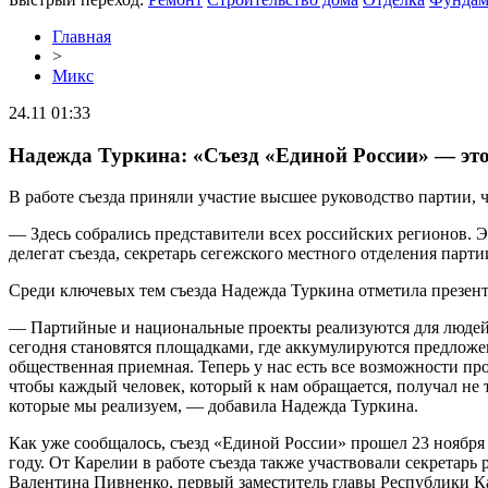
Главная
>
Микс
24.11 01:33
Надежда Туркина: «Съезд «Единой России» — это
В работе съезда приняли участие высшее руководство партии, 
— Здесь собрались представители всех российских регионов. 
делегат съезда, секретарь сегежского местного отделения парт
Среди ключевых тем съезда Надежда Туркина отметила презе
— Партийные и национальные проекты реализуются для людей,
сегодня становятся площадками, где аккумулируются предложен
общественная приемная. Теперь у нас есть все возможности пр
чтобы каждый человек, который к нам обращается, получал не
которые мы реализуем, — добавила Надежда Туркина.
Как уже сообщалось, съезд «Единой России» прошел 23 ноября 
году. От Карелии в работе съезда также участвовали секретар
Валентина Пивненко, первый заместитель главы Республики Ка