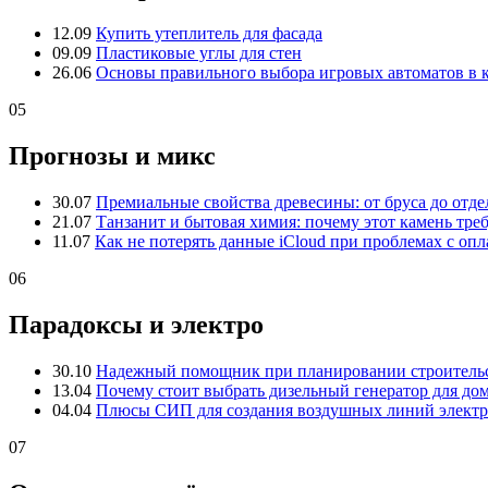
12.09
Купить утеплитель для фасада
09.09
Пластиковые углы для стен
26.06
Основы правильного выбора игровых автоматов в 
05
Прогнозы и микс
30.07
Премиальные свойства древесины: от бруса до отде
21.07
Танзанит и бытовая химия: почему этот камень тре
11.07
Как не потерять данные iCloud при проблемах с опл
06
Парадоксы и электро
30.10
Надежный помощник при планировании строительс
13.04
Почему стоит выбрать дизельный генератор для до
04.04
Плюсы СИП для создания воздушных линий электр
07