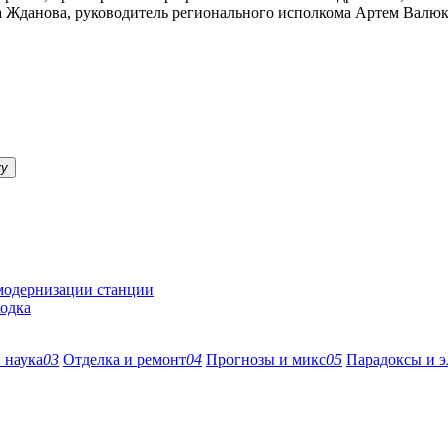
 Жданова, руководитель регионального исполкома Артем Валюк
ку
 модернизации станции
ходка
 наука
03
Отделка и ремонт
04
Прогнозы и микс
05
Парадоксы и э