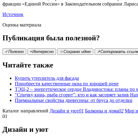
фракции «Единой России» в Законодательном собрании Лариса
Источник
Оценка материала
Публикация была полезной?
✓
Полезно
+
Интересно
☆
Сохраню идею
↗
Скопировать ссыл
Читайте также
Купить утеплитель для фасада
Приобрести качественные окна по хорошей цене
ТЭЦ-2 – энергетическое сердце Владивостока: планы по
"Спичку кинь, рыба сгорит": кто и как засоряет залив На
Премиальные свойства древесины: от бруса до отделки
Каталог направлений
Дизайн и уют
01
Балконы и дома
02
Мир и
01
Дизайн и уют