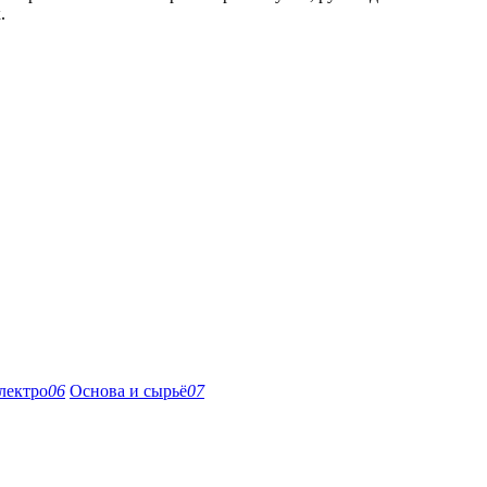
.
лектро
06
Основа и сырьё
07