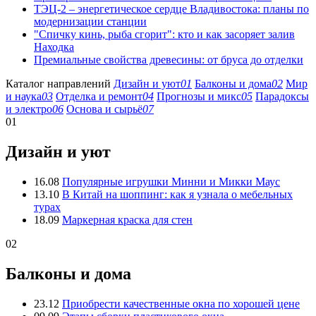
ТЭЦ-2 – энергетическое сердце Владивостока: планы по
модернизации станции
"Спичку кинь, рыба сгорит": кто и как засоряет залив
Находка
Премиальные свойства древесины: от бруса до отделки
Каталог направлений
Дизайн и уют
01
Балконы и дома
02
Мир
и наука
03
Отделка и ремонт
04
Прогнозы и микс
05
Парадоксы
и электро
06
Основа и сырьё
07
01
Дизайн и уют
16.08
Популярные игрушки Минни и Микки Маус
13.10
В Китай на шоппинг: как я узнала о мебельных
турах
18.09
Маркерная краска для стен
02
Балконы и дома
23.12
Приобрести качественные окна по хорошей цене