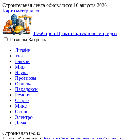
Строительная лента обновляется
10 августа 2026
Карта материалов
Рем
Строй
Практика, технологии, идеи
Разделы
Закрыть
Дизайн
Уют
Балкон
Мир
Наука
Прогнозы
Отделка
Парадоксы
Ремонт
Сырьё
Микс
Основа
Электро
Дома
СтройРадар
09:30
Быстрый переход:
Ремонт
Строительство дома
Отделка