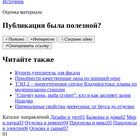
Источник
Оценка материала
Публикация была полезной?
✓
Полезно
+
Интересно
☆
Сохраню идею
↗
Скопировать ссылку
Читайте также
Купить утеплитель для фасада
Приобрести качественные окна по хорошей цене
ТЭЦ-2 – энергетическое сердце Владивостока: планы по
модернизации станции
"Спичку кинь, рыба сгорит": кто и как засоряет залив
Находка
Премиальные свойства древесины: от бруса до отделки
Каталог направлений
Дизайн и уют
01
Балконы и дома
02
Мир
и наука
03
Отделка и ремонт
04
Прогнозы и микс
05
Парадоксы
и электро
06
Основа и сырьё
07
01