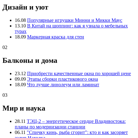
Дизайн и уют
16.08
Популярные игрушки Минни и Микки Маус
13.10
В Китай на шоппинг: как я узнала о мебельных
турах
18.09
Маркерная краска для стен
02
Балконы и дома
23.12
Приобрести качественные окна по хорошей цене
09.09
Этапы сборки пластикового окна
18.09
Что лучше линолеум или ламинат
03
Мир и наука
28.11
ТЭЦ-2 – энергетическое сердце Владивостока:
планы по модернизации станции
06.11
"Спичку кинь, рыба сгорит": кто и как засоряет
залив Находка