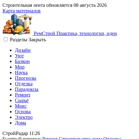
Строительная лента обновляется
08 августа 2026
Карта материалов
Рем
Строй
Практика, технологии, идеи
Разделы
Закрыть
Дизайн
Уют
Балкон
Мир
Наука
Прогнозы
Отделка
Парадоксы
Ремонт
Сырьё
Микс
Основа
Электро
Дома
СтройРадар
11:26
Быстрый переход:
Ремонт
Строительство дома
Отделка