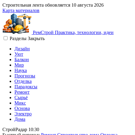
Строительная лента обновляется
10 августа 2026
Карта материалов
Рем
Строй
Практика, технологии, идеи
Разделы
Закрыть
Дизайн
Уют
Балкон
Мир
Наука
Прогнозы
Отделка
Парадоксы
Ремонт
Сырьё
Микс
Основа
Электро
Дома
СтройРадар
10:30
Быстрый переход:
Ремонт
Строительство дома
Отделка