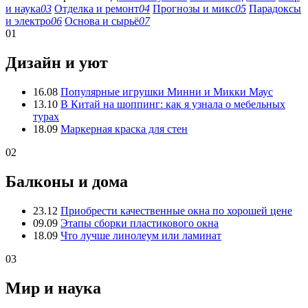
и наука
03
Отделка и ремонт
04
Прогнозы и микс
05
Парадоксы
и электро
06
Основа и сырьё
07
01
Дизайн и уют
16.08
Популярные игрушки Минни и Микки Маус
13.10
В Китай на шоппинг: как я узнала о мебельных
турах
18.09
Маркерная краска для стен
02
Балконы и дома
23.12
Приобрести качественные окна по хорошей цене
09.09
Этапы сборки пластикового окна
18.09
Что лучше линолеум или ламинат
03
Мир и наука