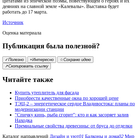
цитатами из эпической поэмы, повествующей о героях и их
деяниях на славной земле «Калевалы». Выставка будет
работать до 17 марта.
Источник
Оценка материала
Публикация была полезной?
✓
Полезно
+
Интересно
☆
Сохраню идею
↗
Скопировать ссылку
Читайте также
Купить утеплитель для фасада
Приобрести качественные окна по хорошей цене
ТЭЦ-2 – энергетическое сердце Владивостока: планы по
модернизации станции
"Спичку кинь, рыба сгорит": кто и как засоряет залив
Находка
Премиальные свойства древесины: от бруса до отделки
Каталог направлений
Дизайн и уют
01
Балконы и дома
02
Мир