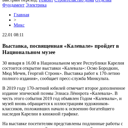
Фундамент
Электрика
Главная
>
Микс
22.01 08:11
Выставка, посвященная «Калевале» пройдет в
Национальном музее
30 января в 16.00 в Национальном музее Республики Карелия
состоится открытие выставки «Калевала»: Осмо Бородкин,
Мюд Мечев, Георгий Стронк». Выставка работ к 170-летию
полного издания», сообщает пресс-служба Минкульта.
В 2019 году 170-летний юбилей отмечает второе дополненное
издание эпической поэмы Элиаса Лённрота «Калевала». В
честь этого события 2019 год объявлен Годом «Калевалы», и
музей вновь обращается к иллюстрациям художников-
классиков, положивших начало к освоению богатейшего
наследия Карелии в книжной графике.
На выставке посетителям представлены подлинные работы с