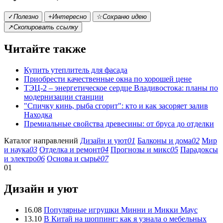
✓
Полезно
+
Интересно
☆
Сохраню идею
↗
Скопировать ссылку
Читайте также
Купить утеплитель для фасада
Приобрести качественные окна по хорошей цене
ТЭЦ-2 – энергетическое сердце Владивостока: планы по
модернизации станции
"Спичку кинь, рыба сгорит": кто и как засоряет залив
Находка
Премиальные свойства древесины: от бруса до отделки
Каталог направлений
Дизайн и уют
01
Балконы и дома
02
Мир
и наука
03
Отделка и ремонт
04
Прогнозы и микс
05
Парадоксы
и электро
06
Основа и сырьё
07
01
Дизайн и уют
16.08
Популярные игрушки Минни и Микки Маус
13.10
В Китай на шоппинг: как я узнала о мебельных