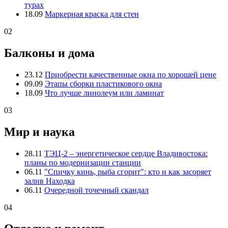
турах
18.09
Маркерная краска для стен
02
Балконы и дома
23.12
Приобрести качественные окна по хорошей цене
09.09
Этапы сборки пластикового окна
18.09
Что лучше линолеум или ламинат
03
Мир и наука
28.11
ТЭЦ-2 – энергетическое сердце Владивостока:
планы по модернизации станции
06.11
"Спичку кинь, рыба сгорит": кто и как засоряет
залив Находка
06.11
Очередной точечный скандал
04