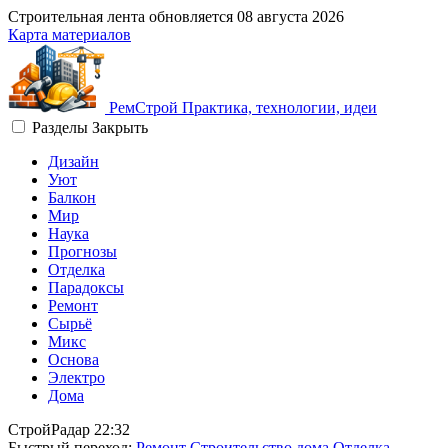
Строительная лента обновляется
08 августа 2026
Карта материалов
Рем
Строй
Практика, технологии, идеи
Разделы
Закрыть
Дизайн
Уют
Балкон
Мир
Наука
Прогнозы
Отделка
Парадоксы
Ремонт
Сырьё
Микс
Основа
Электро
Дома
СтройРадар
22:32
Быстрый переход:
Ремонт
Строительство дома
Отделка