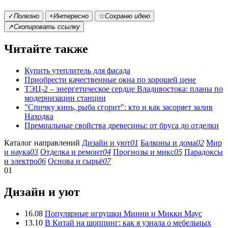
✓
Полезно
+
Интересно
☆
Сохраню идею
↗
Скопировать ссылку
Читайте также
Купить утеплитель для фасада
Приобрести качественные окна по хорошей цене
ТЭЦ-2 – энергетическое сердце Владивостока: планы по
модернизации станции
"Спичку кинь, рыба сгорит": кто и как засоряет залив
Находка
Премиальные свойства древесины: от бруса до отделки
Каталог направлений
Дизайн и уют
01
Балконы и дома
02
Мир
и наука
03
Отделка и ремонт
04
Прогнозы и микс
05
Парадоксы
и электро
06
Основа и сырьё
07
01
Дизайн и уют
16.08
Популярные игрушки Минни и Микки Маус
13.10
В Китай на шоппинг: как я узнала о мебельных