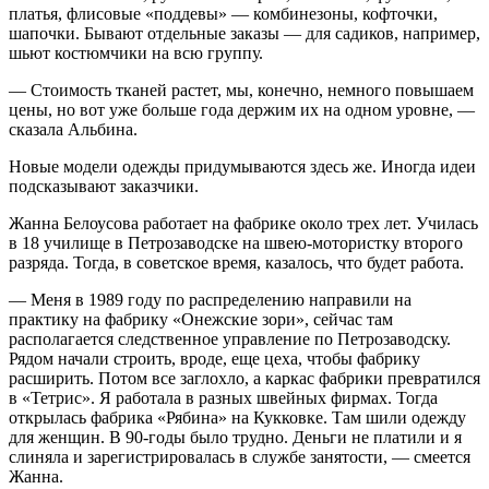
платья, флисовые «поддевы» — комбинезоны, кофточки,
шапочки. Бывают отдельные заказы — для садиков, например,
шьют костюмчики на всю группу.
— Стоимость тканей растет, мы, конечно, немного повышаем
цены, но вот уже больше года держим их на одном уровне, —
сказала Альбина.
Новые модели одежды придумываются здесь же. Иногда идеи
подсказывают заказчики.
Жанна Белоусова работает на фабрике около трех лет. Училась
в 18 училище в Петрозаводске на швею-мотористку второго
разряда. Тогда, в советское время, казалось, что будет работа.
— Меня в 1989 году по распределению направили на
практику на фабрику «Онежские зори», сейчас там
располагается следственное управление по Петрозаводску.
Рядом начали строить, вроде, еще цеха, чтобы фабрику
расширить. Потом все заглохло, а каркас фабрики превратился
в «Тетрис». Я работала в разных швейных фирмах. Тогда
открылась фабрика «Рябина» на Кукковке. Там шили одежду
для женщин. В 90-годы было трудно. Деньги не платили и я
слиняла и зарегистрировалась в службе занятости, — смеется
Жанна.