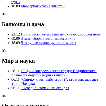
турах
18.09
Маркерная краска для стен
02
Балконы и дома
23.12
Приобрести качественные окна по хорошей цене
09.09
Этапы сборки пластикового окна
18.09
Что лучше линолеум или ламинат
03
Мир и наука
28.11
ТЭЦ-2 – энергетическое сердце Владивостока:
планы по модернизации станции
06.11
"Спичку кинь, рыба сгорит": кто и как засоряет
залив Находка
06.11
Очередной точечный скандал
04
Отделка и ремонт