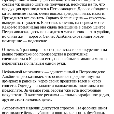
совсем уж дешево шить не получается, несмотря на то, что
продукция производится в Петрозаводске. Дорого обходятся
качественные ткани, очень высока арендная плата, налоги.
Приходится все считать. Однако баланс «цена — качество»
выдерживать удается. Качество, конечно, на первом месте.
Какое-то время назад она сняла помещение в самом центре
Петрозаводска, здесь же находится магазинчик — это удобно,
но опять же — дорого. Сейчас Альбина снова ищет новое
помещение — подешевле.
Отдельный разговор — о специалистах и о конкуренции на
рынке трикотажного производства в республике:
специалисты в Карелии есть, но швейные компании можно
пересчитать по пальцам одной руки.
Небольшой магазинчик — единственный в Петрозаводске.
Альбиина рассказывает, что основные продажи идут на
ярмарках в районах, через своих представителей и через
соцсети. Одежду высылают и наложенным платежом и по
предоплате. За четыре года работы уже есть постоянные
покупатели. В качестве рекламы — только сарафанное радио,
другое стоит немалых денег.
Ассортимент изделий диктуется спросом. На фабрике шьют
все: нижнее белье, рубашки и шорты, кальсоны, футболки,