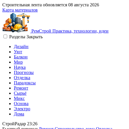
Строительная лента обновляется
08 августа 2026
Карта материалов
Рем
Строй
Практика, технологии, идеи
Разделы
Закрыть
Дизайн
Уют
Балкон
Мир
Наука
Прогнозы
Отделка
Парадоксы
Ремонт
Сырьё
Микс
Основа
Электро
Дома
СтройРадар
23:26
Быстрый переход:
Ремонт
Строительство дома
Отделка