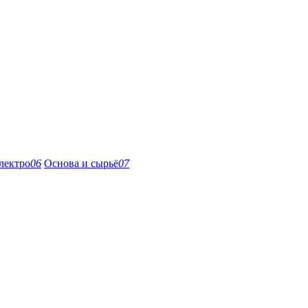
лектро
06
Основа и сырьё
07