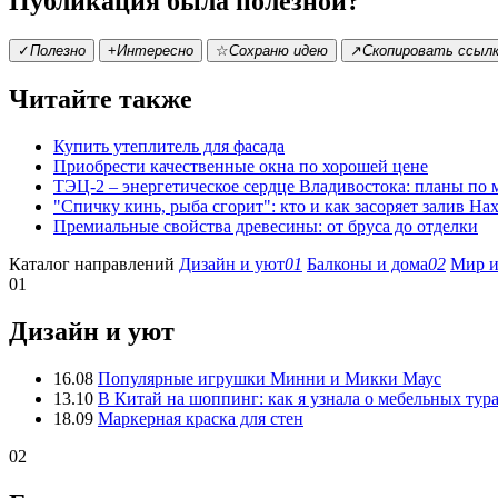
Публикация была полезной?
✓
Полезно
+
Интересно
☆
Сохраню идею
↗
Скопировать ссыл
Читайте также
Купить утеплитель для фасада
Приобрести качественные окна по хорошей цене
ТЭЦ-2 – энергетическое сердце Владивостока: планы по
"Спичку кинь, рыба сгорит": кто и как засоряет залив На
Премиальные свойства древесины: от бруса до отделки
Каталог направлений
Дизайн и уют
01
Балконы и дома
02
Мир и
01
Дизайн и уют
16.08
Популярные игрушки Минни и Микки Маус
13.10
В Китай на шоппинг: как я узнала о мебельных тур
18.09
Маркерная краска для стен
02