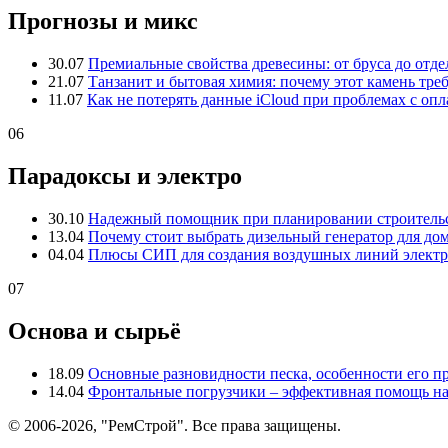
Прогнозы и микс
30.07
Премиальные свойства древесины: от бруса до отде
21.07
Танзанит и бытовая химия: почему этот камень тре
11.07
Как не потерять данные iCloud при проблемах с опл
06
Парадоксы и электро
30.10
Надежный помощник при планировании строительс
13.04
Почему стоит выбрать дизельный генератор для до
04.04
Плюсы СИП для создания воздушных линий электр
07
Основа и сырьё
18.09
Основные разновидности песка, особенности его 
14.04
Фронтальные погрузчики – эффективная помощь на
© 2006-2026, "РемСтрой". Все права защищены.