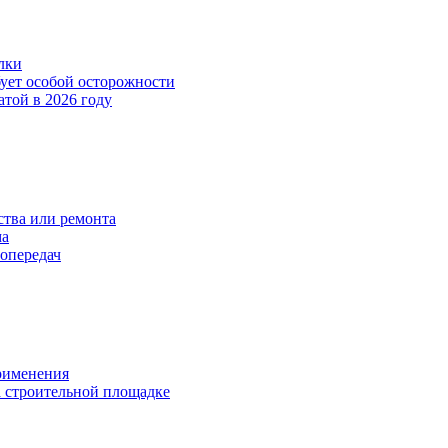
лки
бует особой осторожности
атой в 2026 году
тва или ремонта
ма
опередач
применения
 строительной площадке