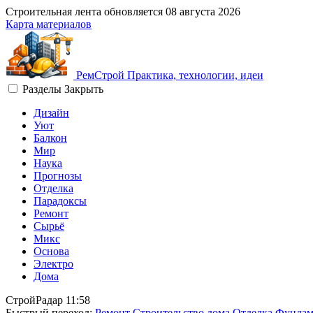
Строительная лента обновляется
08 августа 2026
Карта материалов
Рем
Строй
Практика, технологии, идеи
Разделы
Закрыть
Дизайн
Уют
Балкон
Мир
Наука
Прогнозы
Отделка
Парадоксы
Ремонт
Сырьё
Микс
Основа
Электро
Дома
СтройРадар
11:58
Быстрый переход:
Ремонт
Строительство дома
Отделка
Фундам