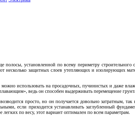
е полосы, установленной по всему периметру строительного об
ют несколько защитных слоев утепляющих и изолирующих мат
 можно использовать на просадочных, пучинистых и даже влажны
плавающим», ведь он способен выдерживать перемещение грунт
озводится просто, но он получается довольно затратным, так к
льными, если приходится устанавливать заглубленный фундаме
 легких по весу, этот вариант оптимален по всем параметрам.