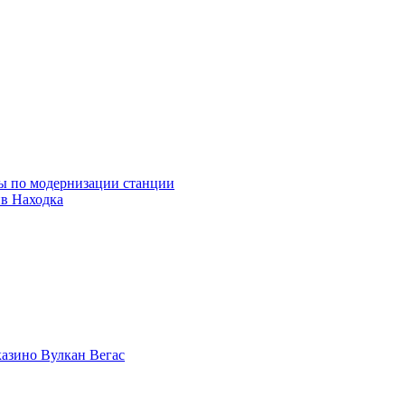
ны по модернизации станции
ив Находка
казино Вулкан Вегас