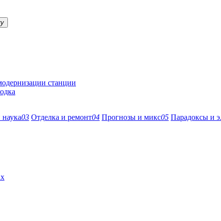
ку
 модернизации станции
ходка
 наука
03
Отделка и ремонт
04
Прогнозы и микс
05
Парадоксы и э
ах