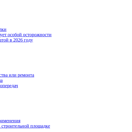
лки
бует особой осторожности
атой в 2026 году
тва или ремонта
ма
опередач
применения
 строительной площадке