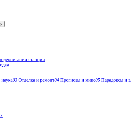
ку
 модернизации станции
ходка
 наука
03
Отделка и ремонт
04
Прогнозы и микс
05
Парадоксы и э
ах