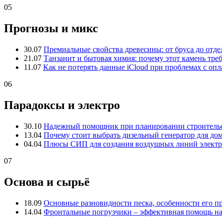
05
Прогнозы и микс
30.07
Премиальные свойства древесины: от бруса до отде
21.07
Танзанит и бытовая химия: почему этот камень тре
11.07
Как не потерять данные iCloud при проблемах с опл
06
Парадоксы и электро
30.10
Надежный помощник при планировании строительс
13.04
Почему стоит выбрать дизельный генератор для до
04.04
Плюсы СИП для создания воздушных линий электр
07
Основа и сырьё
18.09
Основные разновидности песка, особенности его 
14.04
Фронтальные погрузчики – эффективная помощь на