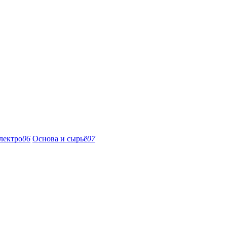
лектро
06
Основа и сырьё
07