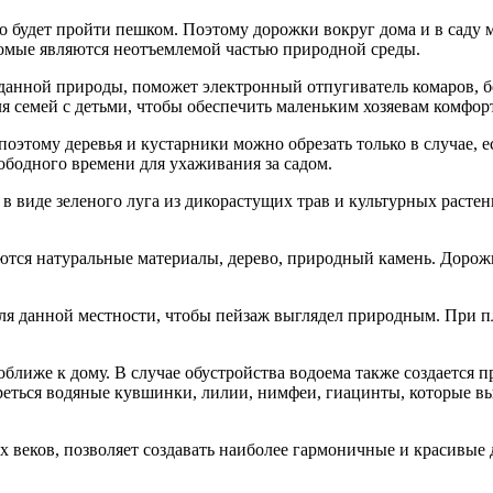
о будет пройти пешком. Поэтому дорожки вокруг дома и в саду 
омые являются неотъемлемой частью природной среды.
данной природы, поможет электронный отпугиватель комаров, бе
я семей с детьми, чтобы обеспечить маленьким хозяевам комфо
поэтому деревья и кустарники можно обрезать только в случае, 
вободного времени для ухаживания за садом.
 виде зеленого луга из дикорастущих трав и культурных растен
ются натуральные материалы, дерево, природный камень. Дорож
ля данной местности, чтобы пейзаж выглядел природным. При п
лиже к дому. В случае обустройства водоема также создается п
еться водяные кувшинки, лилии, нимфеи, гиацинты, которые вы
веков, позволяет создавать наиболее гармоничные и красивые 