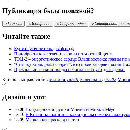
Публикация была полезной?
✓
Полезно
+
Интересно
☆
Сохраню идею
↗
Скопировать ссыл
Читайте также
Купить утеплитель для фасада
Приобрести качественные окна по хорошей цене
ТЭЦ-2 – энергетическое сердце Владивостока: планы по
"Спичку кинь, рыба сгорит": кто и как засоряет залив На
Премиальные свойства древесины: от бруса до отделки
Каталог направлений
Дизайн и уют
01
Балконы и дома
02
Мир и
01
Дизайн и уют
16.08
Популярные игрушки Минни и Микки Маус
13.10
В Китай на шоппинг: как я узнала о мебельных тур
18.09
Маркерная краска для стен
02