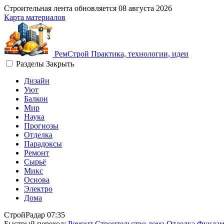
Строительная лента обновляется
08 августа 2026
Карта материалов
Рем
Строй
Практика, технологии, идеи
Разделы
Закрыть
Дизайн
Уют
Балкон
Мир
Наука
Прогнозы
Отделка
Парадоксы
Ремонт
Сырьё
Микс
Основа
Электро
Дома
СтройРадар
07:35
Быстрый переход:
Ремонт
Строительство дома
Отделка
Фундам