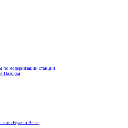
ны по модернизации станции
ив Находка
казино Вулкан Вегас