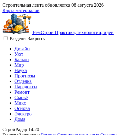
Строительная лента обновляется
08 августа 2026
Карта материалов
Рем
Строй
Практика, технологии, идеи
Разделы
Закрыть
Дизайн
Уют
Балкон
Мир
Наука
Прогнозы
Отделка
Парадоксы
Ремонт
Сырьё
Микс
Основа
Электро
Дома
СтройРадар
14:20
Быстрый переход:
Ремонт
Строительство дома
Отделка