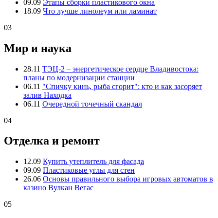
09.09
Этапы сборки пластикового окна
18.09
Что лучше линолеум или ламинат
03
Мир и наука
28.11
ТЭЦ-2 – энергетическое сердце Владивостока:
планы по модернизации станции
06.11
"Спичку кинь, рыба сгорит": кто и как засоряет
залив Находка
06.11
Очередной точечный скандал
04
Отделка и ремонт
12.09
Купить утеплитель для фасада
09.09
Пластиковые углы для стен
26.06
Основы правильного выбора игровых автоматов в
казино Вулкан Вегас
05