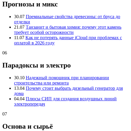
Прогнозы и микс
30.07
Премиальные свойства древесины: от бруса до
отделки
21.07
Танзанит и бытовая химия: почему этот камень
требует особой осторожности
11.07
Как не потерять данные iCloud при проблемах с
оплатой в 2026 году
06
Парадоксы и электро
30.10
Надежный помощник при планировании
строительства или ремонта
13.04
Почему стоит выбрать дизельный генератор для
дома
04.04
Плюсы СИП для создания воздушных линий
электропередач
07
Основа и сырьё