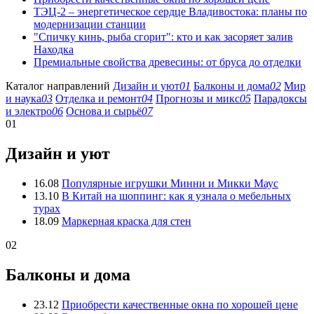
ТЭЦ-2 – энергетическое сердце Владивостока: планы по
модернизации станции
"Спичку кинь, рыба сгорит": кто и как засоряет залив
Находка
Премиальные свойства древесины: от бруса до отделки
Каталог направлений
Дизайн и уют
01
Балконы и дома
02
Мир
и наука
03
Отделка и ремонт
04
Прогнозы и микс
05
Парадоксы
и электро
06
Основа и сырьё
07
01
Дизайн и уют
16.08
Популярные игрушки Минни и Микки Маус
13.10
В Китай на шоппинг: как я узнала о мебельных
турах
18.09
Маркерная краска для стен
02
Балконы и дома
23.12
Приобрести качественные окна по хорошей цене