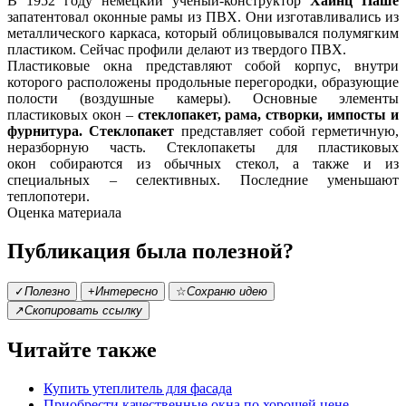
В 1952 году немецкий ученый-конструктор
Хайнц Паше
запатентовал оконные рамы из ПВХ. Они изготавливались из
металлического каркаса, который облицовывался полумягким
пластиком. Сейчас профили делают из твердого ПВХ.
Пластиковые окна представляют собой корпус, внутри
которого расположены продольные перегородки, образующие
полости (воздушные камеры). Основные элементы
пластиковых окон –
стеклопакет, рама, створки, импосты и
фурнитура.
Стеклопакет
представляет собой герметичную,
неразборную часть. Стеклопакеты для пластиковых
окон собираются из обычных стекол, а также и из
специальных – селективных. Последние уменьшают
теплопотери.
Оценка материала
Публикация была полезной?
✓
Полезно
+
Интересно
☆
Сохраню идею
↗
Скопировать ссылку
Читайте также
Купить утеплитель для фасада
Приобрести качественные окна по хорошей цене