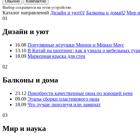
Обычно
Компактно
Выбор сохранится на этом устройстве.
Каталог направлений
Дизайн и уют
01
Балконы и дома
02
Мир и
01
Дизайн и уют
16.08
Популярные игрушки Минни и Микки Маус
13.10
В Китай на шоппинг: как я узнала о мебельных тур
18.09
Маркерная краска для стен
02
Балконы и дома
23.12
Приобрести качественные окна по хорошей цене
09.09
Этапы сборки пластикового окна
18.09
Что лучше линолеум или ламинат
03
Мир и наука