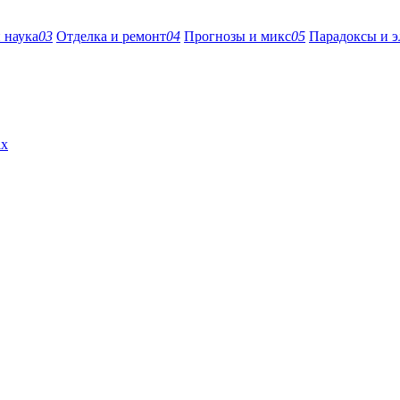
 наука
03
Отделка и ремонт
04
Прогнозы и микс
05
Парадоксы и э
ах