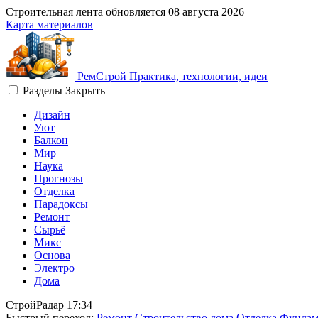
Строительная лента обновляется
08 августа 2026
Карта материалов
Рем
Строй
Практика, технологии, идеи
Разделы
Закрыть
Дизайн
Уют
Балкон
Мир
Наука
Прогнозы
Отделка
Парадоксы
Ремонт
Сырьё
Микс
Основа
Электро
Дома
СтройРадар
17:34
Быстрый переход:
Ремонт
Строительство дома
Отделка
Фундам