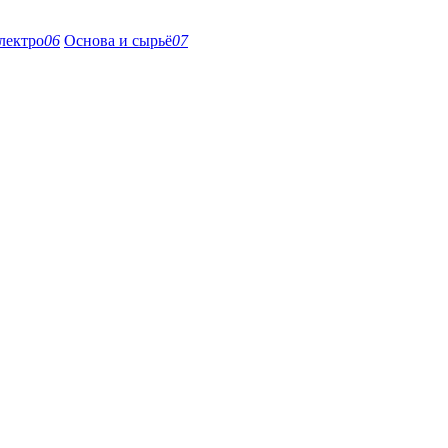
лектро
06
Основа и сырьё
07