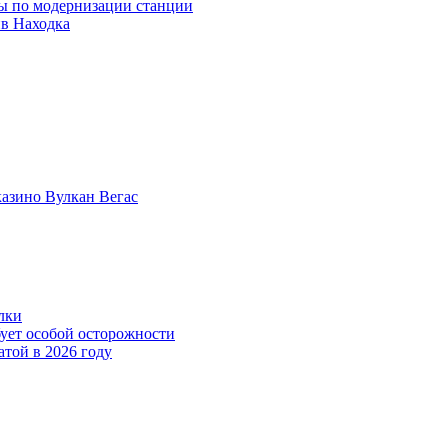
ны по модернизации станции
ив Находка
казино Вулкан Вегас
лки
бует особой осторожности
атой в 2026 году