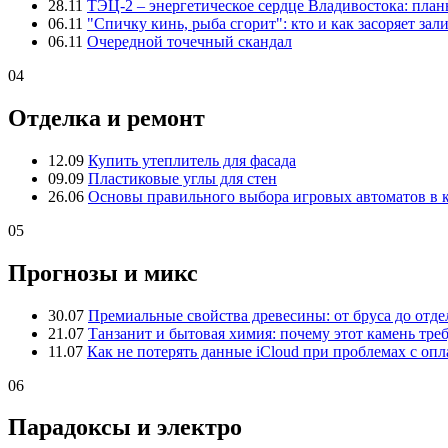
28.11
ТЭЦ-2 – энергетическое сердце Владивостока: пла
06.11
"Спичку кинь, рыба сгорит": кто и как засоряет зал
06.11
Очередной точечный скандал
04
Отделка и ремонт
12.09
Купить утеплитель для фасада
09.09
Пластиковые углы для стен
26.06
Основы правильного выбора игровых автоматов в 
05
Прогнозы и микс
30.07
Премиальные свойства древесины: от бруса до отде
21.07
Танзанит и бытовая химия: почему этот камень тре
11.07
Как не потерять данные iCloud при проблемах с опл
06
Парадоксы и электро